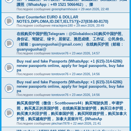
護照（WhatsApp：+49 1521 5066462）、挪
Последнее сообщение
greenpharmhouse
«
29 июл 2026, 22:48
Best Counterfeit EURO & DOLLAR
NOTES,DIPLOMA,ID.DET,IELTS?](+27(838-80-8170)
Последнее сообщение
miraclejons180
«
29 июл 2026, 20:49
在线购买中国护照(Telegram：@Globaldocs16)购买中国护照、
身份证、驾驶证、绿卡、居留证、雅思成绩、工作证、公民身份。
（邮箱：
guanyuguohai@gmail.com
） 在线购买护照（邮箱：
guanyuguohai@
Последнее сообщение
toretovon76
«
23 июл 2026, 14:57
Buy real and fake Passports (WhatsApp: +1 (615)-314-6286)
renew passports online, apply for legal passports, buy fake
pa
Последнее сообщение
toretovon76
«
23 июл 2026, 14:56
Buy real and fake Passports (WhatsApp: +1 (615)-314-6286)
renew passports online, apply for legal passports, buy fake
pa
Последнее сообщение
toretovon76
«
23 июл 2026, 14:56
购买真假护照（微信：Scottbowers44）购买驾驶执照，申请护
照，购买真正的英国护照，在线购买新加坡护照，购买日本护照，
购买澳大利亚护照，购买泰国护照，购买阿联酋护照，购买加拿大
护照，购买越南护照， 加拿大居留许可, (WhatsAp
Последнее сообщение
pinchan7878
«
22 июл 2026, 21:41