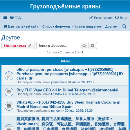
Грузоподъёмные краны
FAQ
Регистрация
Вход
П
Центральный сайт
Список форумов
Краны плавучие
Другое
о
Другое
и
Поиск
Расширенный пои
Новая тема
с
17 тем • Страница
1
из
1
к
Темы
official passport purchase [whatsapp: +1(672)2050601]
Purchase genuine passports [whatsapp: +1(672)2050601] ID
cards, dr
Последнее сообщение
jeannevol
«
04 авг 2026, 13:12
Buy THC Vape CBD oil in Dubai Telegram @ahrrendaniel
Последнее сообщение
Lestdnks
«
30 июл 2026, 19:37
WhatsApp +1(581) 942-4296 Buy Weed Hashish Cocaine in
Madrid Barcelona Bilbao Spain
Последнее сообщение
penson
«
30 июл 2026, 18:29
購買真假護照, 購買正品美國護照、加拿大護照（微信ID：
Wesbutman）身份证、驾驶执照、韓國護照、香港護照、台灣護
照、中國護照、日本護照、泰國護照、波蘭護照、澳洲護照、英國