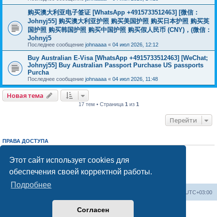
购买澳大利亚电子签证 [WhatsApp +4915733512463] [微信：
Johnyj55] 购买澳大利亚护照 购买美国护照 购买日本护照 购买英
国护照 购买韩国护照 购买中国护照 购买假人民币 (CNY)，(微信：
Johnyj5
Последнее сообщение
johnaaaa
«
04 июл 2026, 12:12
Buy Australian E-Visa [WhatsApp +4915733512463] [WeChat;
Johnyj55] Buy Australian Passport Purchase US passports
Purcha
Последнее сообщение
johnaaaa
«
04 июл 2026, 11:48
Новая тема
17 тем • Страница
1
из
1
Перейти
ПРАВА ДОСТУПА
Вы
не можете
начинать темы
Вы
не можете
отвечать на сообщения
Этот сайт использует cookies для
Вы
не можете
редактировать свои сообщения
обеспечения своей корректной работы.
Вы
не можете
удалять свои сообщения
Вы
не можете
добавлять вложения
Подробнее
Центральный сайт
Список форумов
Часовой пояс:
UTC+03:00
Согласен
Создано на основе
phpBB
® Forum Software © phpBB Limited