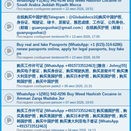
WhatsApp +1(581) 942-4296 Buy Weed Hashish Cocaine in
Soudi Arabia Jeddah Riyadh Mecca
Последнее сообщение
penson
«
22 июл 2026, 18:51
在线购买中国护照(Telegram：@Globaldocs16)购买中国护照、
身份证、驾驶证、绿卡、居留证、雅思成绩、工作证、公民身份。
（邮箱：
guanyuguohai@gmail.com
） 在线购买护照（邮箱：
guanyuguohai@
Последнее сообщение
toretovon76
«
13 июл 2026, 17:00
Buy real and fake Passports (WhatsApp: +1 (615)-314-6286)
renew passports online, apply for legal passports, buy fake
pa
Последнее сообщение
toretovon76
«
13 июл 2026, 16:59
购买工作许可证 [WhatsApp +4915733512463] [微信：Johnyj55]
购买电子签证，购买身份证、购买驾驶执照、购买居留许可 购买澳
大利亚护照，购买美国护照，购买日本护照，购买英国护照，购买
韩国护照，购买中国护照
Последнее сообщение
paolo2
«
08 июл 2026, 21:31
WhatsApp +1(581) 942-4296 Buy Weed Hashish Cocaine in
Amman Zarqa Madaba Jor
Последнее сообщение
penson
«
07 июл 2026, 19:03
购买工作许可证 [WhatsApp +4915733512463] 购买德国护照，购
买真假护照，购买美国护照，购买日本护照，购买英国护照，购买
韩国护照，购买中国护照 购买澳大利亚电子签证 [WhatsApp
+4915733512463]
Последнее сообщение
johnaaaa
«
04 июл 2026, 14:13