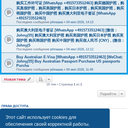
购买工作许可证 [WhatsApp +4915733512463] 购买德国护照，购
买真假护照，购买美国护照，购买日本护照，购买英国护照，购买
韩国护照，购买中国护照 购买澳大利亚电子签证 [WhatsApp
+4915733512463]
Последнее сообщение
johnaaaa
«
04 июл 2026, 14:13
购买澳大利亚电子签证 [WhatsApp +4915733512463] [微信：
Johnyj55] 购买澳大利亚护照 购买美国护照 购买日本护照 购买英
国护照 购买韩国护照 购买中国护照 购买假人民币 (CNY)，(微信：
Johnyj5
Последнее сообщение
johnaaaa
«
04 июл 2026, 12:12
Buy Australian E-Visa [WhatsApp +4915733512463] [WeChat;
Johnyj55] Buy Australian Passport Purchase US passports
Purcha
Последнее сообщение
johnaaaa
«
04 июл 2026, 11:48
Новая тема
18 тем • Страница
1
из
1
Перейти
ПРАВА ДОСТУПА
Вы
не можете
начинать темы
Вы
не можете
отвечать на сообщения
Этот сайт использует cookies для
Вы
не можете
редактировать свои сообщения
обеспечения своей корректной работы.
Вы
не можете
удалять свои сообщения
Вы
не можете
добавлять вложения