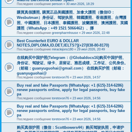
Последнее сообщение
penson
«
30 июл 2026, 18:29
購買真假護照, 購買正品美國護照、加拿大護照（微信ID：
Wesbutman）身份证、驾驶执照、韓國護照、香港護照、台灣護
照、中國護照、日本護照、泰國護照、波蘭護照、澳洲護照、英國
護照（WhatsApp：+49 1521 5066462）、挪
Последнее сообщение
greenpharmhouse
«
29 июл 2026, 22:48
Best Counterfeit EURO & DOLLAR
NOTES,DIPLOMA,ID.DET,IELTS?](+27(838-80-8170)
Последнее сообщение
miraclejons180
«
29 июл 2026, 20:49
在线购买中国护照(Telegram：@Globaldocs16)购买中国护照、
身份证、驾驶证、绿卡、居留证、雅思成绩、工作证、公民身份。
（邮箱：
guanyuguohai@gmail.com
） 在线购买护照（邮箱：
guanyuguohai@
Последнее сообщение
toretovon76
«
23 июл 2026, 14:57
Buy real and fake Passports (WhatsApp: +1 (615)-314-6286)
renew passports online, apply for legal passports, buy fake
pa
Последнее сообщение
toretovon76
«
23 июл 2026, 14:56
Buy real and fake Passports (WhatsApp: +1 (615)-314-6286)
renew passports online, apply for legal passports, buy fake
pa
Последнее сообщение
toretovon76
«
23 июл 2026, 14:56
购买真假护照（微信：Scottbowers44）购买驾驶执照，申请护