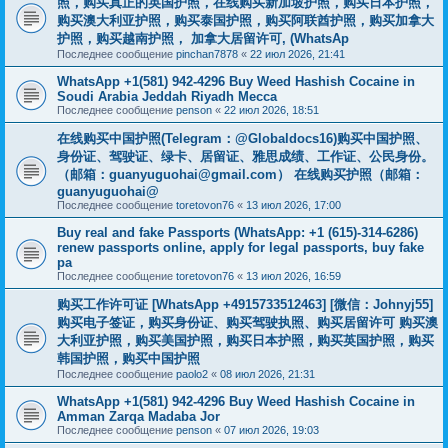
照，购买真正的英国护照，在线购买新加坡护照，购买日本护照，
购买澳大利亚护照，购买泰国护照，购买阿联酋护照，购买加拿大
护照，购买越南护照， 加拿大居留许可, (WhatsAp
Последнее сообщение
pinchan7878
«
22 июл 2026, 21:41
WhatsApp +1(581) 942-4296 Buy Weed Hashish Cocaine in
Soudi Arabia Jeddah Riyadh Mecca
Последнее сообщение
penson
«
22 июл 2026, 18:51
在线购买中国护照(Telegram：@Globaldocs16)购买中国护照、
身份证、驾驶证、绿卡、居留证、雅思成绩、工作证、公民身份。
（邮箱：
guanyuguohai@gmail.com
） 在线购买护照（邮箱：
guanyuguohai@
Последнее сообщение
toretovon76
«
13 июл 2026, 17:00
Buy real and fake Passports (WhatsApp: +1 (615)-314-6286)
renew passports online, apply for legal passports, buy fake
pa
Последнее сообщение
toretovon76
«
13 июл 2026, 16:59
购买工作许可证 [WhatsApp +4915733512463] [微信：Johnyj55]
购买电子签证，购买身份证、购买驾驶执照、购买居留许可 购买澳
大利亚护照，购买美国护照，购买日本护照，购买英国护照，购买
韩国护照，购买中国护照
Последнее сообщение
paolo2
«
08 июл 2026, 21:31
WhatsApp +1(581) 942-4296 Buy Weed Hashish Cocaine in
Amman Zarqa Madaba Jor
Последнее сообщение
penson
«
07 июл 2026, 19:03