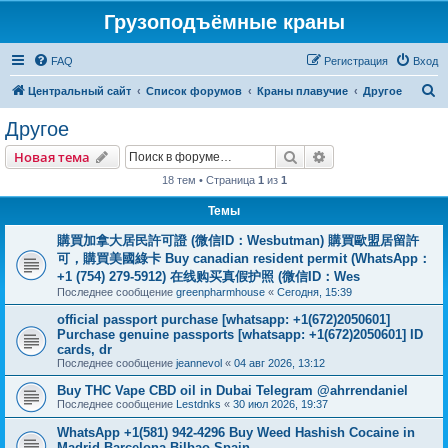
Грузоподъёмные краны
FAQ
Регистрация
Вход
П
Центральный сайт
Список форумов
Краны плавучие
Другое
о
Другое
и
Поиск
Расширенный пои
Новая тема
с
18 тем • Страница
1
из
1
к
Темы
購買加拿大居民許可證 (微信ID：Wesbutman) 購買歐盟居留許
可，購買美國綠卡 Buy canadian resident permit (WhatsApp：
+1 (754) 279-5912) 在线购买真假护照 (微信ID：Wes
Последнее сообщение
greenpharmhouse
«
Сегодня, 15:39
official passport purchase [whatsapp: +1(672)2050601]
Purchase genuine passports [whatsapp: +1(672)2050601] ID
cards, dr
Последнее сообщение
jeannevol
«
04 авг 2026, 13:12
Buy THC Vape CBD oil in Dubai Telegram @ahrrendaniel
Последнее сообщение
Lestdnks
«
30 июл 2026, 19:37
WhatsApp +1(581) 942-4296 Buy Weed Hashish Cocaine in
Madrid Barcelona Bilbao Spain