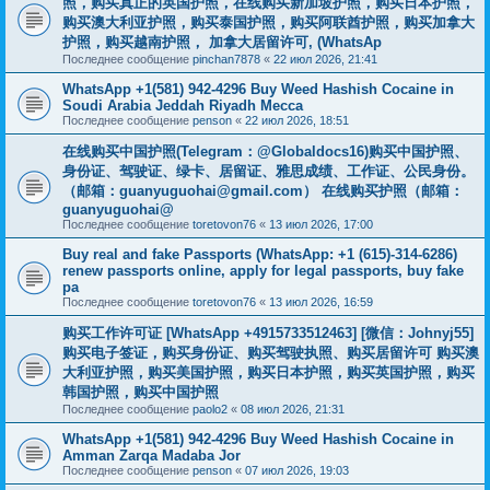
照，购买真正的英国护照，在线购买新加坡护照，购买日本护照，
购买澳大利亚护照，购买泰国护照，购买阿联酋护照，购买加拿大
护照，购买越南护照， 加拿大居留许可, (WhatsAp
Последнее сообщение
pinchan7878
«
22 июл 2026, 21:41
WhatsApp +1(581) 942-4296 Buy Weed Hashish Cocaine in
Soudi Arabia Jeddah Riyadh Mecca
Последнее сообщение
penson
«
22 июл 2026, 18:51
在线购买中国护照(Telegram：@Globaldocs16)购买中国护照、
身份证、驾驶证、绿卡、居留证、雅思成绩、工作证、公民身份。
（邮箱：
guanyuguohai@gmail.com
） 在线购买护照（邮箱：
guanyuguohai@
Последнее сообщение
toretovon76
«
13 июл 2026, 17:00
Buy real and fake Passports (WhatsApp: +1 (615)-314-6286)
renew passports online, apply for legal passports, buy fake
pa
Последнее сообщение
toretovon76
«
13 июл 2026, 16:59
购买工作许可证 [WhatsApp +4915733512463] [微信：Johnyj55]
购买电子签证，购买身份证、购买驾驶执照、购买居留许可 购买澳
大利亚护照，购买美国护照，购买日本护照，购买英国护照，购买
韩国护照，购买中国护照
Последнее сообщение
paolo2
«
08 июл 2026, 21:31
WhatsApp +1(581) 942-4296 Buy Weed Hashish Cocaine in
Amman Zarqa Madaba Jor
Последнее сообщение
penson
«
07 июл 2026, 19:03