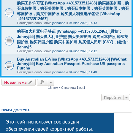
购买工作许可证 [WhatsApp +4915733512463] 购买德国护照，购
买真假护照，购买美国护照，购买日本护照，购买英国护照，购买
韩国护照，购买中国护照 购买澳大利亚电子签证 [WhatsApp
+4915733512463]
Последнее сообщение
johnaaaa
«
04 июл 2026, 14:13
购买澳大利亚电子签证 [WhatsApp +4915733512463] [微信：
Johnyj55] 购买澳大利亚护照 购买美国护照 购买日本护照 购买英
国护照 购买韩国护照 购买中国护照 购买假人民币 (CNY)，(微信：
Johnyj5
Последнее сообщение
johnaaaa
«
04 июл 2026, 12:12
Buy Australian E-Visa [WhatsApp +4915733512463] [WeChat;
Johnyj55] Buy Australian Passport Purchase US passports
Purcha
Последнее сообщение
johnaaaa
«
04 июл 2026, 11:48
Новая тема
18 тем • Страница
1
из
1
Перейти
ПРАВА ДОСТУПА
Вы
не можете
начинать темы
Вы
не можете
отвечать на сообщения
Этот сайт использует cookies для
Вы
не можете
редактировать свои сообщения
обеспечения своей корректной работы.
Вы
не можете
удалять свои сообщения
Вы
не можете
добавлять вложения