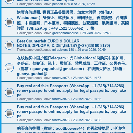
Последнее сообщение
penson
«
30 июл 2026, 18:29
購買真假護照, 購買正品美國護照、加拿大護照（微信ID：
Wesbutman）身份证、驾驶执照、韓國護照、香港護照、台灣護
照、中國護照、日本護照、泰國護照、波蘭護照、澳洲護照、英國
護照（WhatsApp：+49 1521 5066462）、挪
Последнее сообщение
greenpharmhouse
«
29 июл 2026, 22:48
Best Counterfeit EURO & DOLLAR
NOTES,DIPLOMA,ID.DET,IELTS?](+27(838-80-8170)
Последнее сообщение
miraclejons180
«
29 июл 2026, 20:49
在线购买中国护照(Telegram：@Globaldocs16)购买中国护照、
身份证、驾驶证、绿卡、居留证、雅思成绩、工作证、公民身份。
（邮箱：
guanyuguohai@gmail.com
） 在线购买护照（邮箱：
guanyuguohai@
Последнее сообщение
toretovon76
«
23 июл 2026, 14:57
Buy real and fake Passports (WhatsApp: +1 (615)-314-6286)
renew passports online, apply for legal passports, buy fake
pa
Последнее сообщение
toretovon76
«
23 июл 2026, 14:56
Buy real and fake Passports (WhatsApp: +1 (615)-314-6286)
renew passports online, apply for legal passports, buy fake
pa
Последнее сообщение
toretovon76
«
23 июл 2026, 14:56
购买真假护照（微信：Scottbowers44）购买驾驶执照，申请护