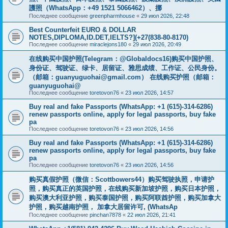
護照（WhatsApp：+49 1521 5066462）、挪
Последнее сообщение
greenpharmhouse
«
29 июл 2026, 22:48
Best Counterfeit EURO & DOLLAR
NOTES,DIPLOMA,ID.DET,IELTS?](+27(838-80-8170)
Последнее сообщение
miraclejons180
«
29 июл 2026, 20:49
在线购买中国护照(Telegram：@Globaldocs16)购买中国护照、
身份证、驾驶证、绿卡、居留证、雅思成绩、工作证、公民身份。
（邮箱：
guanyuguohai@gmail.com
） 在线购买护照（邮箱：
guanyuguohai@
Последнее сообщение
toretovon76
«
23 июл 2026, 14:57
Buy real and fake Passports (WhatsApp: +1 (615)-314-6286)
renew passports online, apply for legal passports, buy fake
pa
Последнее сообщение
toretovon76
«
23 июл 2026, 14:56
Buy real and fake Passports (WhatsApp: +1 (615)-314-6286)
renew passports online, apply for legal passports, buy fake
pa
Последнее сообщение
toretovon76
«
23 июл 2026, 14:56
购买真假护照（微信：Scottbowers44）购买驾驶执照，申请护
照，购买真正的英国护照，在线购买新加坡护照，购买日本护照，
购买澳大利亚护照，购买泰国护照，购买阿联酋护照，购买加拿大
护照，购买越南护照， 加拿大居留许可, (WhatsAp
Последнее сообщение
pinchan7878
«
22 июл 2026, 21:41