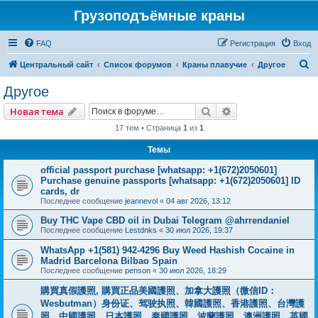
Грузоподъёмные краны
FAQ
Регистрация
Вход
П
Центральный сайт
Список форумов
Краны плавучие
Другое
о
Другое
и
Поиск
Расширенный пои
Новая тема
с
17 тем • Страница
1
из
1
к
Темы
official passport purchase [whatsapp: +1(672)2050601]
Purchase genuine passports [whatsapp: +1(672)2050601] ID
cards, dr
Последнее сообщение
jeannevol
«
04 авг 2026, 13:12
Buy THC Vape CBD oil in Dubai Telegram @ahrrendaniel
Последнее сообщение
Lestdnks
«
30 июл 2026, 19:37
WhatsApp +1(581) 942-4296 Buy Weed Hashish Cocaine in
Madrid Barcelona Bilbao Spain
Последнее сообщение
penson
«
30 июл 2026, 18:29
購買真假護照, 購買正品美國護照、加拿大護照（微信ID：
Wesbutman）身份证、驾驶执照、韓國護照、香港護照、台灣護
照、中國護照、日本護照、泰國護照、波蘭護照、澳洲護照、英國