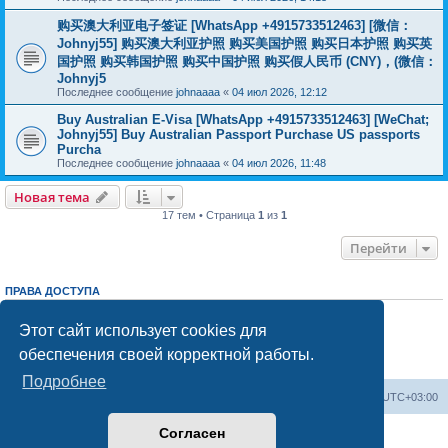
购买澳大利亚电子签证 [WhatsApp +4915733512463] [微信：
Johnyj55] 购买澳大利亚护照 购买美国护照 购买日本护照 购买英
国护照 购买韩国护照 购买中国护照 购买假人民币 (CNY)，(微信：
Johnyj5
Последнее сообщение
johnaaaa
«
04 июл 2026, 12:12
Buy Australian E-Visa [WhatsApp +4915733512463] [WeChat;
Johnyj55] Buy Australian Passport Purchase US passports
Purcha
Последнее сообщение
johnaaaa
«
04 июл 2026, 11:48
Новая тема
17 тем • Страница
1
из
1
Перейти
ПРАВА ДОСТУПА
Вы
не можете
начинать темы
Вы
не можете
отвечать на сообщения
Этот сайт использует cookies для
Вы
не можете
редактировать свои сообщения
обеспечения своей корректной работы.
Вы
не можете
удалять свои сообщения
Вы
не можете
добавлять вложения
Подробнее
Центральный сайт
Список форумов
Часовой пояс:
UTC+03:00
Согласен
Создано на основе
phpBB
® Forum Software © phpBB Limited