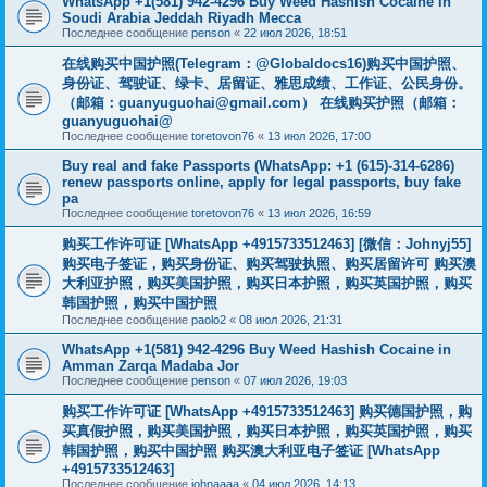
WhatsApp +1(581) 942-4296 Buy Weed Hashish Cocaine in
Soudi Arabia Jeddah Riyadh Mecca
Последнее сообщение
penson
«
22 июл 2026, 18:51
在线购买中国护照(Telegram：@Globaldocs16)购买中国护照、
身份证、驾驶证、绿卡、居留证、雅思成绩、工作证、公民身份。
（邮箱：
guanyuguohai@gmail.com
） 在线购买护照（邮箱：
guanyuguohai@
Последнее сообщение
toretovon76
«
13 июл 2026, 17:00
Buy real and fake Passports (WhatsApp: +1 (615)-314-6286)
renew passports online, apply for legal passports, buy fake
pa
Последнее сообщение
toretovon76
«
13 июл 2026, 16:59
购买工作许可证 [WhatsApp +4915733512463] [微信：Johnyj55]
购买电子签证，购买身份证、购买驾驶执照、购买居留许可 购买澳
大利亚护照，购买美国护照，购买日本护照，购买英国护照，购买
韩国护照，购买中国护照
Последнее сообщение
paolo2
«
08 июл 2026, 21:31
WhatsApp +1(581) 942-4296 Buy Weed Hashish Cocaine in
Amman Zarqa Madaba Jor
Последнее сообщение
penson
«
07 июл 2026, 19:03
购买工作许可证 [WhatsApp +4915733512463] 购买德国护照，购
买真假护照，购买美国护照，购买日本护照，购买英国护照，购买
韩国护照，购买中国护照 购买澳大利亚电子签证 [WhatsApp
+4915733512463]
Последнее сообщение
johnaaaa
«
04 июл 2026, 14:13