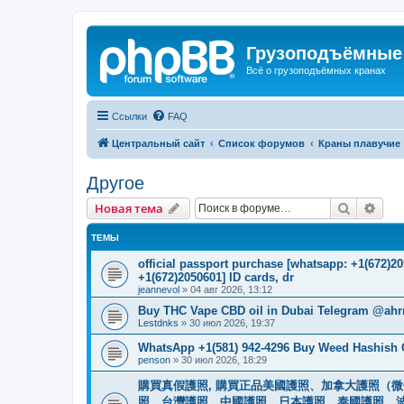
Грузоподъёмные
Всё о грузоподъёмных кранах
Ссылки
FAQ
Центральный сайт
Список форумов
Краны плавучие
Другое
Поиск
Рас
Новая тема
ТЕМЫ
official passport purchase [whatsapp: +1(672)
+1(672)2050601] ID cards, dr
jeannevol
»
04 авг 2026, 13:12
Buy THC Vape CBD oil in Dubai Telegram @ahr
Lestdnks
»
30 июл 2026, 19:37
WhatsApp +1(581) 942-4296 Buy Weed Hashish C
penson
»
30 июл 2026, 18:29
購買真假護照, 購買正品美國護照、加拿大護照（微信
照、台灣護照、中國護照、日本護照、泰國護照、波蘭護照