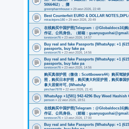
5066462）、挪
greenpharmhouse
»
29 июл 2026, 22:48
Best Counterfeit EURO & DOLLAR NOTES,DIPLO
miraclejons180
»
29 июл 2026, 20:49
在线购买中国护照(Telegram：@Globaldo
作证、公民身份。（邮箱：
guanyuguohai@gmail
toretovon76
»
23 июл 2026, 14:57
Buy real and fake Passports (WhatsApp: +1 (615)
passports, buy fake pa
toretovon76
»
23 июл 2026, 14:56
Buy real and fake Passports (WhatsApp: +1 (615)
passports, buy fake pa
toretovon76
»
23 июл 2026, 14:56
购买真假护照（微信：Scottbowers44）购
照，购买日本护照，购买澳大利亚护照，购买泰国护
拿大居留许可, (WhatsAp
pinchan7878
»
22 июл 2026, 21:41
WhatsApp +1(581) 942-4296 Buy Weed Hashish 
penson
»
22 июл 2026, 18:51
在线购买中国护照(Telegram：@Globaldo
作证、公民身份。（邮箱：
guanyuguohai@gmail
toretovon76
»
13 июл 2026, 17:00
Buy real and fake Passports (WhatsApp: +1 (615)
passports, buy fake pa