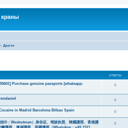
 краны
Другое
ширенный поиск
ОТВЕТЫ
2050601] Purchase genuine passports [whatsapp:
0
rendaniel
0
ocaine in Madrid Barcelona Bilbao Spain
0
ID：Wesbutman）身份证、驾驶执照、韓國護照、香港護
0
、澳洲護照、英國護照（WhatsApp：+49 1521