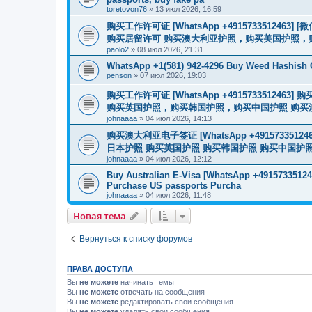
toretovon76
»
13 июл 2026, 16:59
购买工作许可证 [WhatsApp +491573351246
购买居留许可 购买澳大利亚护照，购买美国护照，
paolo2
»
08 июл 2026, 21:31
WhatsApp +1(581) 942-4296 Buy Weed Hashish
penson
»
07 июл 2026, 19:03
购买工作许可证 [WhatsApp +491573351
购买英国护照，购买韩国护照，购买中国护照 购买澳大利亚电子
johnaaaa
»
04 июл 2026, 14:13
购买澳大利亚电子签证 [WhatsApp +4915733512
日本护照 购买英国护照 购买韩国护照 购买中国护照 购买
johnaaaa
»
04 июл 2026, 12:12
Buy Australian E-Visa [WhatsApp +491573351246
Purchase US passports Purcha
johnaaaa
»
04 июл 2026, 11:48
Новая тема
Вернуться к списку форумов
ПРАВА ДОСТУПА
Вы
не можете
начинать темы
Вы
не можете
отвечать на сообщения
Вы
не можете
редактировать свои сообщения
Вы
не можете
удалять свои сообщения