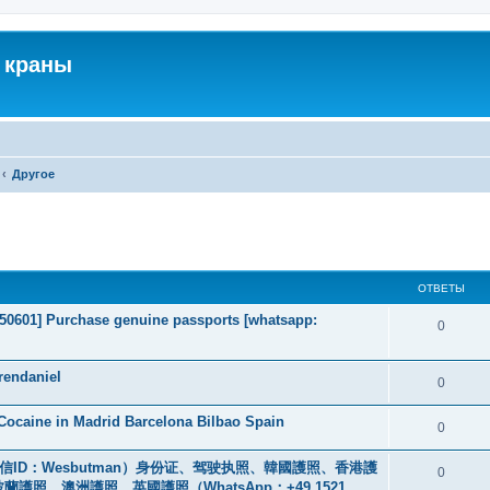
 краны
Другое
ширенный поиск
ОТВЕТЫ
2050601] Purchase genuine passports [whatsapp:
0
rendaniel
0
ocaine in Madrid Barcelona Bilbao Spain
0
ID：Wesbutman）身份证、驾驶执照、韓國護照、香港護
0
、澳洲護照、英國護照（WhatsApp：+49 1521