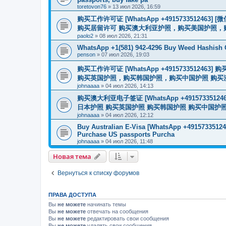
toretovon76
»
13 июл 2026, 16:59
购买工作许可证 [WhatsApp +491573351246
购买居留许可 购买澳大利亚护照，购买美国护照，
paolo2
»
08 июл 2026, 21:31
WhatsApp +1(581) 942-4296 Buy Weed Hashish
penson
»
07 июл 2026, 19:03
购买工作许可证 [WhatsApp +491573351
购买英国护照，购买韩国护照，购买中国护照 购买澳大利亚电子
johnaaaa
»
04 июл 2026, 14:13
购买澳大利亚电子签证 [WhatsApp +4915733512
日本护照 购买英国护照 购买韩国护照 购买中国护照 购买
johnaaaa
»
04 июл 2026, 12:12
Buy Australian E-Visa [WhatsApp +491573351246
Purchase US passports Purcha
johnaaaa
»
04 июл 2026, 11:48
Новая тема
Вернуться к списку форумов
ПРАВА ДОСТУПА
Вы
не можете
начинать темы
Вы
не можете
отвечать на сообщения
Вы
не можете
редактировать свои сообщения
Вы
не можете
удалять свои сообщения