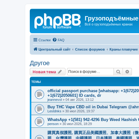
Грузоподъёмные
Всё о грузоподъёмных кранах
Ссылки
FAQ
Центральный сайт
Список форумов
Краны плавучие
Другое
Поиск
Рас
Новая тема
ТЕМЫ
official passport purchase [whatsapp: +1(672)
+1(672)2050601] ID cards, dr
jeannevol
»
04 авг 2026, 13:12
Buy THC Vape CBD oil in Dubai Telegram @ahr
Lestdnks
»
30 июл 2026, 19:37
WhatsApp +1(581) 942-4296 Buy Weed Hashish C
penson
»
30 июл 2026, 18:29
購買真假護照, 購買正品美國護照、加拿大護照（微信
照、台灣護照、中國護照、日本護照、泰國護照、波蘭護照