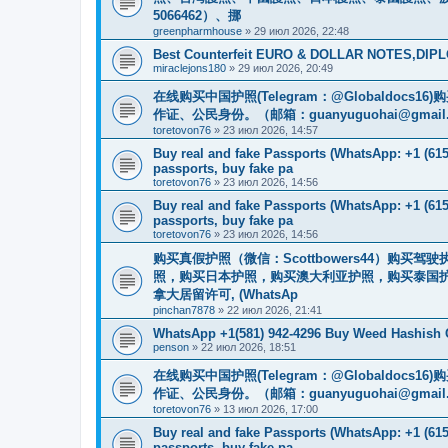
5066462）、挪
greenpharmhouse
»
29 июл 2026, 22:48
Best Counterfeit EURO & DOLLAR NOTES,DIPLO
miraclejons180
»
29 июл 2026, 20:49
在线购买中国护照(Telegram：@Globaldo
作证、公民身份。（邮箱：
guanyuguohai@gmail
toretovon76
»
23 июл 2026, 14:57
Buy real and fake Passports (WhatsApp: +1 (615)
passports, buy fake pa
toretovon76
»
23 июл 2026, 14:56
Buy real and fake Passports (WhatsApp: +1 (615)
passports, buy fake pa
toretovon76
»
23 июл 2026, 14:56
购买真假护照（微信：Scottbowers44）购
照，购买日本护照，购买澳大利亚护照，购买泰国护
拿大居留许可, (WhatsAp
pinchan7878
»
22 июл 2026, 21:41
WhatsApp +1(581) 942-4296 Buy Weed Hashish 
penson
»
22 июл 2026, 18:51
在线购买中国护照(Telegram：@Globaldo
作证、公民身份。（邮箱：
guanyuguohai@gmail
toretovon76
»
13 июл 2026, 17:00
Buy real and fake Passports (WhatsApp: +1 (615)
passports, buy fake pa