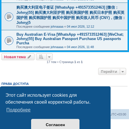
购买澳大利亚电子签证 [WhatsApp +4915733512463] [微信：
Johnyj55] 购买澳大利亚护照 购买美国护照 购买日本护照 购买英
国护照 购买韩国护照 购买中国护照 购买假人民币 (CNY)，(微信：
Johnyj5
Последнее сообщение
johnaaaa
«
04 июл 2026, 12:12
Buy Australian E-Visa [WhatsApp +4915733512463] [WeChat;
Johnyj55] Buy Australian Passport Purchase US passports
Purcha
Последнее сообщение
johnaaaa
«
04 июл 2026, 11:48
Новая тема
17 тем • Страница
1
из
1
Перейти
ПРАВА ДОСТУПА
Вы
не можете
начинать темы
Вы
не можете
отвечать на сообщения
Этот сайт использует cookies для
Вы
не можете
редактировать свои сообщения
обеспечения своей корректной работы.
Вы
не можете
удалять свои сообщения
Вы
не можете
добавлять вложения
Подробнее
Центральный сайт
Список форумов
Часовой пояс:
UTC+03:00
Согласен
Создано на основе
phpBB
® Forum Software © phpBB Limited