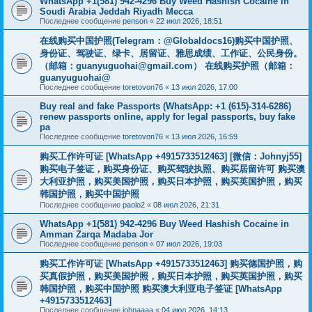
WhatsApp +1(581) 942-4296 Buy Weed Hashish Cocaine in
Soudi Arabia Jeddah Riyadh Mecca
Последнее сообщение
penson
«
22 июл 2026, 18:51
在线购买中国护照(Telegram：@Globaldocs16)购买中国护照、
身份证、驾驶证、绿卡、居留证、雅思成绩、工作证、公民身份。
（邮箱：
guanyuguohai@gmail.com
） 在线购买护照（邮箱：
guanyuguohai@
Последнее сообщение
toretovon76
«
13 июл 2026, 17:00
Buy real and fake Passports (WhatsApp: +1 (615)-314-6286)
renew passports online, apply for legal passports, buy fake
pa
Последнее сообщение
toretovon76
«
13 июл 2026, 16:59
购买工作许可证 [WhatsApp +4915733512463] [微信：Johnyj55]
购买电子签证，购买身份证、购买驾驶执照、购买居留许可 购买澳
大利亚护照，购买美国护照，购买日本护照，购买英国护照，购买
韩国护照，购买中国护照
Последнее сообщение
paolo2
«
08 июл 2026, 21:31
WhatsApp +1(581) 942-4296 Buy Weed Hashish Cocaine in
Amman Zarqa Madaba Jor
Последнее сообщение
penson
«
07 июл 2026, 19:03
购买工作许可证 [WhatsApp +4915733512463] 购买德国护照，购
买真假护照，购买美国护照，购买日本护照，购买英国护照，购买
韩国护照，购买中国护照 购买澳大利亚电子签证 [WhatsApp
+4915733512463]
Последнее сообщение
johnaaaa
«
04 июл 2026, 14:13