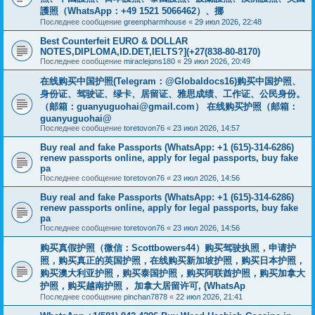
護照（WhatsApp：+49 1521 5066462）、挪
Последнее сообщение
greenpharmhouse
«
29 июл 2026, 22:48
Best Counterfeit EURO & DOLLAR
NOTES,DIPLOMA,ID.DET,IELTS?](+27(838-80-8170)
Последнее сообщение
miraclejons180
«
29 июл 2026, 20:49
在线购买中国护照(Telegram：@Globaldocs16)购买中国护照、
身份证、驾驶证、绿卡、居留证、雅思成绩、工作证、公民身份。
（邮箱：
guanyuguohai@gmail.com
） 在线购买护照（邮箱：
guanyuguohai@
Последнее сообщение
toretovon76
«
23 июл 2026, 14:57
Buy real and fake Passports (WhatsApp: +1 (615)-314-6286)
renew passports online, apply for legal passports, buy fake
pa
Последнее сообщение
toretovon76
«
23 июл 2026, 14:56
Buy real and fake Passports (WhatsApp: +1 (615)-314-6286)
renew passports online, apply for legal passports, buy fake
pa
Последнее сообщение
toretovon76
«
23 июл 2026, 14:56
购买真假护照（微信：Scottbowers44）购买驾驶执照，申请护
照，购买真正的英国护照，在线购买新加坡护照，购买日本护照，
购买澳大利亚护照，购买泰国护照，购买阿联酋护照，购买加拿大
护照，购买越南护照， 加拿大居留许可, (WhatsAp
Последнее сообщение
pinchan7878
«
22 июл 2026, 21:41