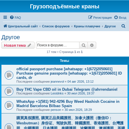
Грузоподъёмные краны
FAQ
Регистрация
Вход
П
Центральный сайт
Список форумов
Краны плавучие
Другое
о
Другое
и
Поиск
Расширенный пои
Новая тема
с
17 тем • Страница
1
из
1
к
Темы
official passport purchase [whatsapp: +1(672)2050601]
Purchase genuine passports [whatsapp: +1(672)2050601] ID
cards, dr
Последнее сообщение
jeannevol
«
04 авг 2026, 13:12
Buy THC Vape CBD oil in Dubai Telegram @ahrrendaniel
Последнее сообщение
Lestdnks
«
30 июл 2026, 19:37
WhatsApp +1(581) 942-4296 Buy Weed Hashish Cocaine in
Madrid Barcelona Bilbao Spain
Последнее сообщение
penson
«
30 июл 2026, 18:29
購買真假護照, 購買正品美國護照、加拿大護照（微信ID：
Wesbutman）身份证、驾驶执照、韓國護照、香港護照、台灣護
照、中國護照、日本護照、泰國護照、波蘭護照、澳洲護照、英國