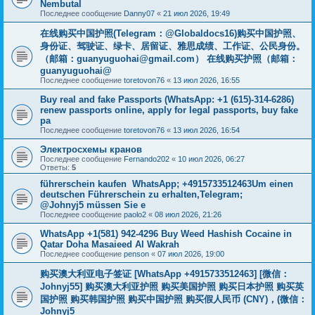
Nembutal
Последнее сообщение
Danny07
«
21 июл 2026, 19:49
在线购买中国护照(Telegram：@Globaldocs16)购买中国护照、
身份证、驾驶证、绿卡、居留证、雅思成绩、工作证、公民身份。
（邮箱：
guanyuguohai@gmail.com
） 在线购买护照（邮箱：
guanyuguohai@
Последнее сообщение
toretovon76
«
13 июл 2026, 16:55
Buy real and fake Passports (WhatsApp: +1 (615)-314-6286)
renew passports online, apply for legal passports, buy fake
pa
Последнее сообщение
toretovon76
«
13 июл 2026, 16:54
Электросхемы кранов
Последнее сообщение
Fernando202
«
10 июл 2026, 06:27
Ответы:
5
führerschein kaufen WhatsApp; +4915733512463Um einen
deutschen Führerschein zu erhalten,Telegram;
@Johnyj5 müssen Sie e
Последнее сообщение
paolo2
«
08 июл 2026, 21:26
WhatsApp +1(581) 942-4296 Buy Weed Hashish Cocaine in
Qatar Doha Masaieed Al Wakrah
Последнее сообщение
penson
«
07 июл 2026, 19:00
购买澳大利亚电子签证 [WhatsApp +4915733512463] [微信：
Johnyj55] 购买澳大利亚护照 购买美国护照 购买日本护照 购买英
国护照 购买韩国护照 购买中国护照 购买假人民币 (CNY)，(微信：
Johnyj5