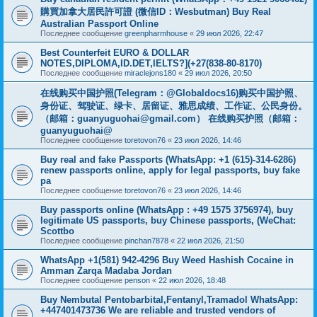
購買加拿大居民許可證 (微信ID：Wesbutman) Buy Real
Australian Passport Online
Последнее сообщение
greenpharmhouse
«
29 июл 2026, 22:47
Best Counterfeit EURO & DOLLAR
NOTES,DIPLOMA,ID.DET,IELTS?](+27(838-80-8170)
Последнее сообщение
miraclejons180
«
29 июл 2026, 20:50
在线购买中国护照(Telegram：@Globaldocs16)购买中国护照、
身份证、驾驶证、绿卡、居留证、雅思成绩、工作证、公民身份。
（邮箱：
guanyuguohai@gmail.com
） 在线购买护照（邮箱：
guanyuguohai@
Последнее сообщение
toretovon76
«
23 июл 2026, 14:46
Buy real and fake Passports (WhatsApp: +1 (615)-314-6286)
renew passports online, apply for legal passports, buy fake
pa
Последнее сообщение
toretovon76
«
23 июл 2026, 14:46
Buy passports online (WhatsApp : +49 1575 3756974), buy
legitimate US passports, buy Chinese passports, (WeChat:
Scottbo
Последнее сообщение
pinchan7878
«
22 июл 2026, 21:50
WhatsApp +1(581) 942-4296 Buy Weed Hashish Cocaine in
Amman Zarqa Madaba Jordan
Последнее сообщение
penson
«
22 июл 2026, 18:48
Buy Nembutal Pentobarbital,Fentanyl,Tramadol WhatsApp:
+447401473736 We are reliable and trusted vendors of