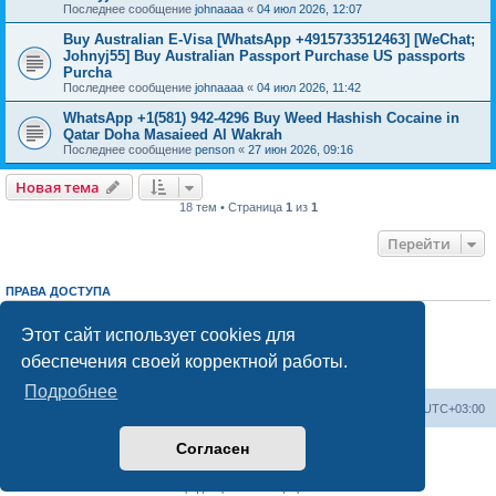
Последнее сообщение
johnaaaa
«
04 июл 2026, 12:07
Buy Australian E-Visa [WhatsApp +4915733512463] [WeChat;
Johnyj55] Buy Australian Passport Purchase US passports
Purcha
Последнее сообщение
johnaaaa
«
04 июл 2026, 11:42
WhatsApp +1(581) 942-4296 Buy Weed Hashish Cocaine in
Qatar Doha Masaieed Al Wakrah
Последнее сообщение
penson
«
27 июн 2026, 09:16
Новая тема
18 тем • Страница
1
из
1
Перейти
ПРАВА ДОСТУПА
Вы
не можете
начинать темы
Вы
не можете
отвечать на сообщения
Этот сайт использует cookies для
Вы
не можете
редактировать свои сообщения
обеспечения своей корректной работы.
Вы
не можете
удалять свои сообщения
Вы
не можете
добавлять вложения
Подробнее
Центральный сайт
Список форумов
Часовой пояс:
UTC+03:00
Согласен
Создано на основе
phpBB
® Forum Software © phpBB Limited
Русская поддержка phpBB
Конфиденциальность
|
Правила