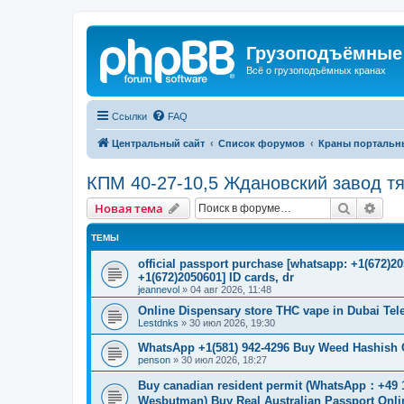
Грузоподъёмные
Всё о грузоподъёмных кранах
Ссылки
FAQ
Центральный сайт
Список форумов
Краны портальн
КПМ 40-27-10,5 Ждановский завод т
Поиск
Рас
Новая тема
ТЕМЫ
official passport purchase [whatsapp: +1(672)
+1(672)2050601] ID cards, dr
jeannevol
»
04 авг 2026, 11:48
Online Dispensary store THC vape in Dubai Te
Lestdnks
»
30 июл 2026, 19:30
WhatsApp +1(581) 942-4296 Buy Weed Hashish C
penson
»
30 июл 2026, 18:27
Buy canadian resident permit (WhatsApp
Wesbutman) Buy Real Australian Passport Onli