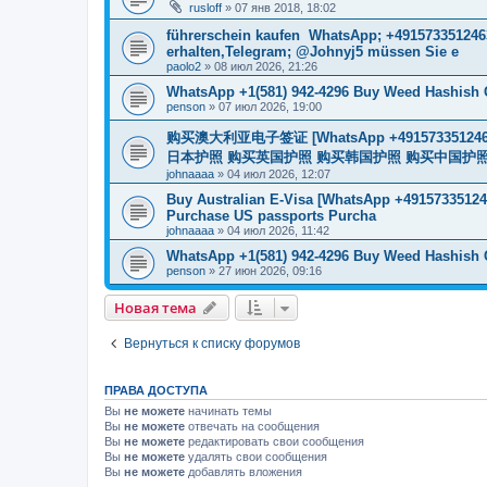
rusloff
»
07 янв 2018, 18:02
führerschein kaufen WhatsApp; +491573351246
erhalten,Telegram; @Johnyj5 müssen Sie e
paolo2
»
08 июл 2026, 21:26
WhatsApp +1(581) 942-4296 Buy Weed Hashish 
penson
»
07 июл 2026, 19:00
购买澳大利亚电子签证 [WhatsApp +4915733512
日本护照 购买英国护照 购买韩国护照 购买中国护照 购买
johnaaaa
»
04 июл 2026, 12:07
Buy Australian E-Visa [WhatsApp +491573351246
Purchase US passports Purcha
johnaaaa
»
04 июл 2026, 11:42
WhatsApp +1(581) 942-4296 Buy Weed Hashish 
penson
»
27 июн 2026, 09:16
Новая тема
Вернуться к списку форумов
ПРАВА ДОСТУПА
Вы
не можете
начинать темы
Вы
не можете
отвечать на сообщения
Вы
не можете
редактировать свои сообщения
Вы
не можете
удалять свои сообщения
Вы
не можете
добавлять вложения