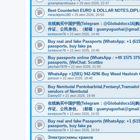
greenpharmhouse
»
29 июл 2026, 22:47
Best Counterfeit EURO & DOLLAR NOTES,DIPLO
miraclejons180
»
29 июл 2026, 20:50
在线购买中国护照(Telegram：@Globaldo
作证、公民身份。（邮箱：
guanyuguohai@gmail
toretovon76
»
23 июл 2026, 14:46
Buy real and fake Passports (WhatsApp: +1 (615)
passports, buy fake pa
toretovon76
»
23 июл 2026, 14:46
Buy passports online (WhatsApp : +49 1575 375
passports, (WeChat: Scottbo
pinchan7878
»
22 июл 2026, 21:50
WhatsApp +1(581) 942-4296 Buy Weed Hashish
penson
»
22 июл 2026, 18:48
Buy Nembutal Pentobarbital,Fentanyl,Tramadol
vendors of Nembutal
Danny07
»
21 июл 2026, 19:49
在线购买中国护照(Telegram：@Globaldo
作证、公民身份。（邮箱：
guanyuguohai@gmail
toretovon76
»
13 июл 2026, 16:55
Buy real and fake Passports (WhatsApp: +1 (615)
passports, buy fake pa
toretovon76
»
13 июл 2026, 16:54
Электросхемы кранов