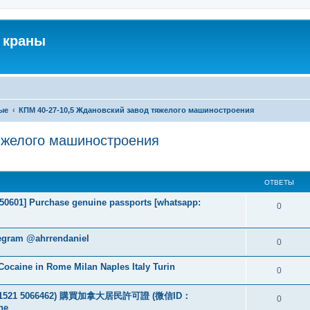
 краны
ые
КПМ 40-27-10,5 Ждановский завод тяжелого машиностроения
яжелого машиностроения
ширенный поиск
ОТВЕТЫ
2050601] Purchase genuine passports [whatsapp:
0
legram @ahrrendaniel
0
ocaine in Rome Milan Naples Italy Turin
0
：+49 1521 5066462) 購買加拿大居民許可證 (微信ID：
0
ne