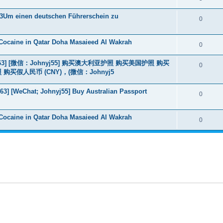
3Um einen deutschen Führerschein zu
0
Cocaine in Qatar Doha Masaieed Al Wakrah
0
463] [微信：Johnyj55] 购买澳大利亚护照 购买美国护照 购买
0
假人民币 (CNY)，(微信：Johnyj5
3] [WeChat; Johnyj55] Buy Australian Passport
0
Cocaine in Qatar Doha Masaieed Al Wakrah
0