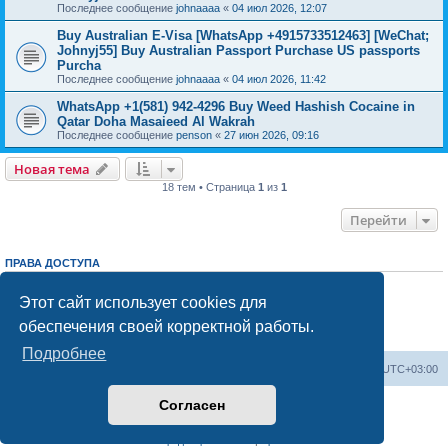
Последнее сообщение
johnaaaa
«
04 июл 2026, 12:07
Buy Australian E-Visa [WhatsApp +4915733512463] [WeChat;
Johnyj55] Buy Australian Passport Purchase US passports
Purcha
Последнее сообщение
johnaaaa
«
04 июл 2026, 11:42
WhatsApp +1(581) 942-4296 Buy Weed Hashish Cocaine in
Qatar Doha Masaieed Al Wakrah
Последнее сообщение
penson
«
27 июн 2026, 09:16
Новая тема
18 тем • Страница
1
из
1
Перейти
ПРАВА ДОСТУПА
Вы
не можете
начинать темы
Вы
не можете
отвечать на сообщения
Этот сайт использует cookies для
Вы
не можете
редактировать свои сообщения
обеспечения своей корректной работы.
Вы
не можете
удалять свои сообщения
Вы
не можете
добавлять вложения
Подробнее
Центральный сайт
Список форумов
Часовой пояс:
UTC+03:00
Согласен
Создано на основе
phpBB
® Forum Software © phpBB Limited
Русская поддержка phpBB
Конфиденциальность
|
Правила