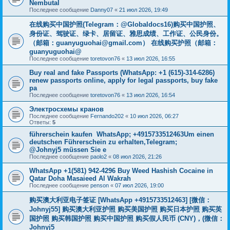
Nembutal
Последнее сообщение
Danny07
«
21 июл 2026, 19:49
在线购买中国护照(Telegram：@Globaldocs16)购买中国护照、
身份证、驾驶证、绿卡、居留证、雅思成绩、工作证、公民身份。
（邮箱：
guanyuguohai@gmail.com
） 在线购买护照（邮箱：
guanyuguohai@
Последнее сообщение
toretovon76
«
13 июл 2026, 16:55
Buy real and fake Passports (WhatsApp: +1 (615)-314-6286)
renew passports online, apply for legal passports, buy fake
pa
Последнее сообщение
toretovon76
«
13 июл 2026, 16:54
Электросхемы кранов
Последнее сообщение
Fernando202
«
10 июл 2026, 06:27
Ответы:
5
führerschein kaufen WhatsApp; +4915733512463Um einen
deutschen Führerschein zu erhalten,Telegram;
@Johnyj5 müssen Sie e
Последнее сообщение
paolo2
«
08 июл 2026, 21:26
WhatsApp +1(581) 942-4296 Buy Weed Hashish Cocaine in
Qatar Doha Masaieed Al Wakrah
Последнее сообщение
penson
«
07 июл 2026, 19:00
购买澳大利亚电子签证 [WhatsApp +4915733512463] [微信：
Johnyj55] 购买澳大利亚护照 购买美国护照 购买日本护照 购买英
国护照 购买韩国护照 购买中国护照 购买假人民币 (CNY)，(微信：
Johnyj5