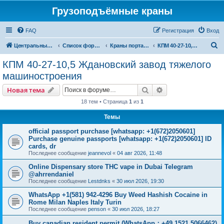
Грузоподъёмные краны
FAQ
Регистрация
Вход
П
Центральный сайт
Список форумов
Краны портальные
КПМ 40-27-10,5 Ждановский завод тяжелого машиностроения
о
КПМ 40-27-10,5 Ждановский завод тяжелого
и
машиностроения
с
Поиск
Расширенный пои
Новая тема
к
18 тем • Страница
1
из
1
Темы
official passport purchase [whatsapp: +1(672)2050601]
Purchase genuine passports [whatsapp: +1(672)2050601] ID
cards, dr
Последнее сообщение
jeannevol
«
04 авг 2026, 11:48
Online Dispensary store THC vape in Dubai Telegram
@ahrrendaniel
Последнее сообщение
Lestdnks
«
30 июл 2026, 19:30
WhatsApp +1(581) 942-4296 Buy Weed Hashish Cocaine in
Rome Milan Naples Italy Turin
Последнее сообщение
penson
«
30 июл 2026, 18:27
Buy canadian resident permit (WhatsApp：+49 1521 5066462)