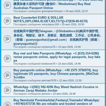
購買加拿大居民許可證 (微信ID：Wesbutman) Buy Real
Australian Passport Online
Последнее сообщение
greenpharmhouse
«
29 июл 2026, 22:47
Best Counterfeit EURO & DOLLAR
NOTES,DIPLOMA,ID.DET,IELTS?](+27(838-80-8170)
Последнее сообщение
miraclejons180
«
29 июл 2026, 20:50
在线购买中国护照(Telegram：@Globaldocs16)购买中国护照、
身份证、驾驶证、绿卡、居留证、雅思成绩、工作证、公民身份。
（邮箱：
guanyuguohai@gmail.com
） 在线购买护照（邮箱：
guanyuguohai@
Последнее сообщение
toretovon76
«
23 июл 2026, 14:46
Buy real and fake Passports (WhatsApp: +1 (615)-314-6286)
renew passports online, apply for legal passports, buy fake
pa
Последнее сообщение
toretovon76
«
23 июл 2026, 14:46
Buy passports online (WhatsApp : +49 1575 3756974), buy
legitimate US passports, buy Chinese passports, (WeChat:
Scottbo
Последнее сообщение
pinchan7878
«
22 июл 2026, 21:50
WhatsApp +1(581) 942-4296 Buy Weed Hashish Cocaine in
Amman Zarqa Madaba Jordan
Последнее сообщение
penson
«
22 июл 2026, 18:48
Buy Nembutal Pentobarbital,Fentanyl,Tramadol WhatsApp:
+447401473736 We are reliable and trusted vendors of