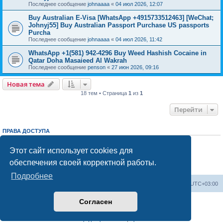
Последнее сообщение
johnaaaa
«
04 июл 2026, 12:07
Buy Australian E-Visa [WhatsApp +4915733512463] [WeChat;
Johnyj55] Buy Australian Passport Purchase US passports
Purcha
Последнее сообщение
johnaaaa
«
04 июл 2026, 11:42
WhatsApp +1(581) 942-4296 Buy Weed Hashish Cocaine in
Qatar Doha Masaieed Al Wakrah
Последнее сообщение
penson
«
27 июн 2026, 09:16
Новая тема
18 тем • Страница
1
из
1
Перейти
ПРАВА ДОСТУПА
Вы
не можете
начинать темы
Вы
не можете
отвечать на сообщения
Этот сайт использует cookies для
Вы
не можете
редактировать свои сообщения
обеспечения своей корректной работы.
Вы
не можете
удалять свои сообщения
Вы
не можете
добавлять вложения
Подробнее
Центральный сайт
Список форумов
Часовой пояс:
UTC+03:00
Согласен
Создано на основе
phpBB
® Forum Software © phpBB Limited
Русская поддержка phpBB
Конфиденциальность
|
Правила