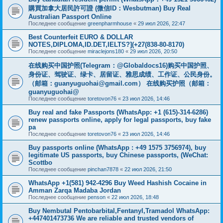
購買加拿大居民許可證 (微信ID：Wesbutman) Buy Real
Australian Passport Online
Последнее сообщение
greenpharmhouse
«
29 июл 2026, 22:47
Best Counterfeit EURO & DOLLAR
NOTES,DIPLOMA,ID.DET,IELTS?](+27(838-80-8170)
Последнее сообщение
miraclejons180
«
29 июл 2026, 20:50
在线购买中国护照(Telegram：@Globaldocs16)购买中国护照、
身份证、驾驶证、绿卡、居留证、雅思成绩、工作证、公民身份。
（邮箱：
guanyuguohai@gmail.com
） 在线购买护照（邮箱：
guanyuguohai@
Последнее сообщение
toretovon76
«
23 июл 2026, 14:46
Buy real and fake Passports (WhatsApp: +1 (615)-314-6286)
renew passports online, apply for legal passports, buy fake
pa
Последнее сообщение
toretovon76
«
23 июл 2026, 14:46
Buy passports online (WhatsApp : +49 1575 3756974), buy
legitimate US passports, buy Chinese passports, (WeChat:
Scottbo
Последнее сообщение
pinchan7878
«
22 июл 2026, 21:50
WhatsApp +1(581) 942-4296 Buy Weed Hashish Cocaine in
Amman Zarqa Madaba Jordan
Последнее сообщение
penson
«
22 июл 2026, 18:48
Buy Nembutal Pentobarbital,Fentanyl,Tramadol WhatsApp:
+447401473736 We are reliable and trusted vendors of