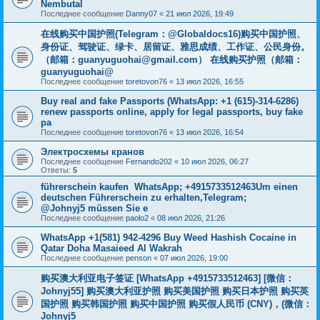
Nembutal
Последнее сообщение
Danny07
«
21 июл 2026, 19:49
在线购买中国护照(Telegram：@Globaldocs16)购买中国护照、
身份证、驾驶证、绿卡、居留证、雅思成绩、工作证、公民身份。
（邮箱：
guanyuguohai@gmail.com
） 在线购买护照（邮箱：
guanyuguohai@
Последнее сообщение
toretovon76
«
13 июл 2026, 16:55
Buy real and fake Passports (WhatsApp: +1 (615)-314-6286)
renew passports online, apply for legal passports, buy fake
pa
Последнее сообщение
toretovon76
«
13 июл 2026, 16:54
Электросхемы кранов
Последнее сообщение
Fernando202
«
10 июл 2026, 06:27
Ответы:
5
führerschein kaufen WhatsApp; +4915733512463Um einen
deutschen Führerschein zu erhalten,Telegram;
@Johnyj5 müssen Sie e
Последнее сообщение
paolo2
«
08 июл 2026, 21:26
WhatsApp +1(581) 942-4296 Buy Weed Hashish Cocaine in
Qatar Doha Masaieed Al Wakrah
Последнее сообщение
penson
«
07 июл 2026, 19:00
购买澳大利亚电子签证 [WhatsApp +4915733512463] [微信：
Johnyj55] 购买澳大利亚护照 购买美国护照 购买日本护照 购买英
国护照 购买韩国护照 购买中国护照 购买假人民币 (CNY)，(微信：
Johnyj5