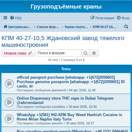
Грузоподъёмные краны
FAQ
Регистрация
Вход
П
Центральный сайт
Список форумов
Краны портальные
КПМ 40-27-10,5 Ждановский завод тяжелого машиностроения
о
КПМ 40-27-10,5 Ждановский завод тяжелого
и
машиностроения
с
Поиск
Расширенный пои
Новая тема
к
18 тем • Страница
1
из
1
Темы
official passport purchase [whatsapp: +1(672)2050601]
Purchase genuine passports [whatsapp: +1(672)2050601] ID
cards, dr
Последнее сообщение
jeannevol
«
04 авг 2026, 11:48
Online Dispensary store THC vape in Dubai Telegram
@ahrrendaniel
Последнее сообщение
Lestdnks
«
30 июл 2026, 19:30
WhatsApp +1(581) 942-4296 Buy Weed Hashish Cocaine in
Rome Milan Naples Italy Turin
Последнее сообщение
penson
«
30 июл 2026, 18:27
Buy canadian resident permit (WhatsApp：+49 1521 5066462)