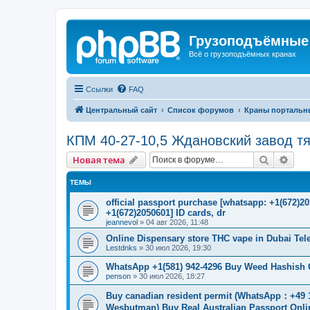
Грузоподъёмные
Всё о грузоподъёмных кранах
Ссылки
FAQ
Центральный сайт
Список форумов
Краны портальн
КПМ 40-27-10,5 Ждановский завод т
Поиск
Рас
Новая тема
ТЕМЫ
official passport purchase [whatsapp: +1(672)
+1(672)2050601] ID cards, dr
jeannevol
»
04 авг 2026, 11:48
Online Dispensary store THC vape in Dubai Te
Lestdnks
»
30 июл 2026, 19:30
WhatsApp +1(581) 942-4296 Buy Weed Hashish C
penson
»
30 июл 2026, 18:27
Buy canadian resident permit (WhatsApp
Wesbutman) Buy Real Australian Passport Onli