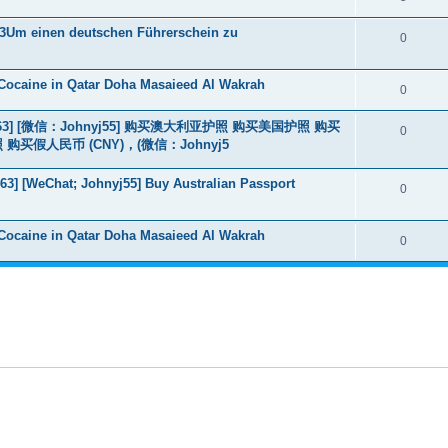
3Um einen deutschen Führerschein zu
0
Cocaine in Qatar Doha Masaieed Al Wakrah
0
463] [微信：Johnyj55] 购买澳大利亚护照 购买美国护照 购买
0
假人民币 (CNY)，(微信：Johnyj5
3] [WeChat; Johnyj55] Buy Australian Passport
0
Cocaine in Qatar Doha Masaieed Al Wakrah
0