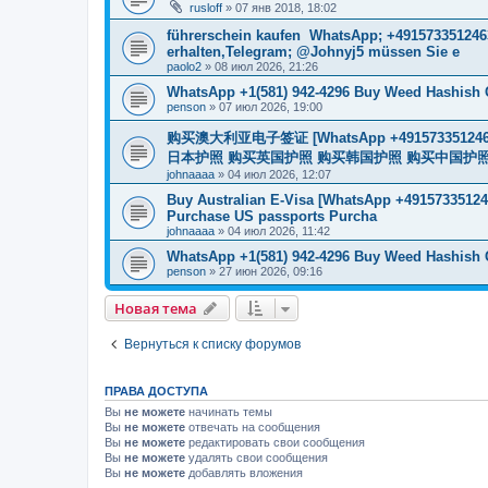
rusloff
»
07 янв 2018, 18:02
führerschein kaufen WhatsApp; +491573351246
erhalten,Telegram; @Johnyj5 müssen Sie e
paolo2
»
08 июл 2026, 21:26
WhatsApp +1(581) 942-4296 Buy Weed Hashish 
penson
»
07 июл 2026, 19:00
购买澳大利亚电子签证 [WhatsApp +4915733512
日本护照 购买英国护照 购买韩国护照 购买中国护照 购买
johnaaaa
»
04 июл 2026, 12:07
Buy Australian E-Visa [WhatsApp +491573351246
Purchase US passports Purcha
johnaaaa
»
04 июл 2026, 11:42
WhatsApp +1(581) 942-4296 Buy Weed Hashish 
penson
»
27 июн 2026, 09:16
Новая тема
Вернуться к списку форумов
ПРАВА ДОСТУПА
Вы
не можете
начинать темы
Вы
не можете
отвечать на сообщения
Вы
не можете
редактировать свои сообщения
Вы
не можете
удалять свои сообщения
Вы
не можете
добавлять вложения