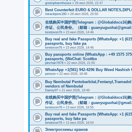
greenpharmhouse
»
29 июл 2026, 22:47
Best Counterfeit EURO & DOLLAR NOTES,DIPLO
miraclejons180
»
29 июл 2026, 20:50
在线购买中国护照(Telegram：@Globaldo
作证、公民身份。（邮箱：
guanyuguohai@gmail
toretovon76
»
23 июл 2026, 14:46
Buy real and fake Passports (WhatsApp: +1 (615)
passports, buy fake pa
toretovon76
»
23 июл 2026, 14:46
Buy passports online (WhatsApp : +49 1575 375
passports, (WeChat: Scottbo
pinchan7878
»
22 июл 2026, 21:50
WhatsApp +1(581) 942-4296 Buy Weed Hashish
penson
»
22 июл 2026, 18:48
Buy Nembutal Pentobarbital,Fentanyl,Tramadol
vendors of Nembutal
Danny07
»
21 июл 2026, 19:49
在线购买中国护照(Telegram：@Globaldo
作证、公民身份。（邮箱：
guanyuguohai@gmail
toretovon76
»
13 июл 2026, 16:55
Buy real and fake Passports (WhatsApp: +1 (615)
passports, buy fake pa
toretovon76
»
13 июл 2026, 16:54
Электросхемы кранов