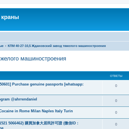
 краны
ые
КПМ 40-27-10,5 Ждановский завод тяжелого машиностроения
яжелого машиностроения
ширенный поиск
ОТВЕТЫ
2050601] Purchase genuine passports [whatsapp:
0
legram @ahrrendaniel
0
ocaine in Rome Milan Naples Italy Turin
0
：+49 1521 5066462) 購買加拿大居民許可證 (微信ID：
0
ne