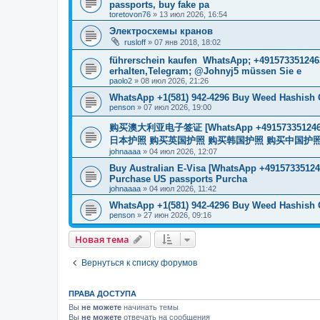
passports, buy fake pa
toretovon76
»
13 июл 2026, 16:54
Электросхемы кранов
rusloff
»
07 янв 2018, 18:02
führerschein kaufen WhatsApp; +491573351246
erhalten,Telegram; @Johnyj5 müssen Sie e
paolo2
»
08 июл 2026, 21:26
WhatsApp +1(581) 942-4296 Buy Weed Hashish 
penson
»
07 июл 2026, 19:00
购买澳大利亚电子签证 [WhatsApp +4915733512
日本护照 购买英国护照 购买韩国护照 购买中国护照 购买
johnaaaa
»
04 июл 2026, 12:07
Buy Australian E-Visa [WhatsApp +491573351246
Purchase US passports Purcha
johnaaaa
»
04 июл 2026, 11:42
WhatsApp +1(581) 942-4296 Buy Weed Hashish 
penson
»
27 июн 2026, 09:16
Новая тема
Вернуться к списку форумов
ПРАВА ДОСТУПА
Вы
не можете
начинать темы
Вы
не можете
отвечать на сообщения