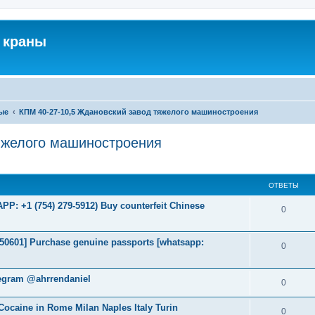
 краны
ые
КПМ 40-27-10,5 Ждановский завод тяжелого машиностроения
яжелого машиностроения
ширенный поиск
ОТВЕТЫ
: +1 (754) 279-5912) Buy counterfeit Chinese
0
2050601] Purchase genuine passports [whatsapp:
0
legram @ahrrendaniel
0
ocaine in Rome Milan Naples Italy Turin
0