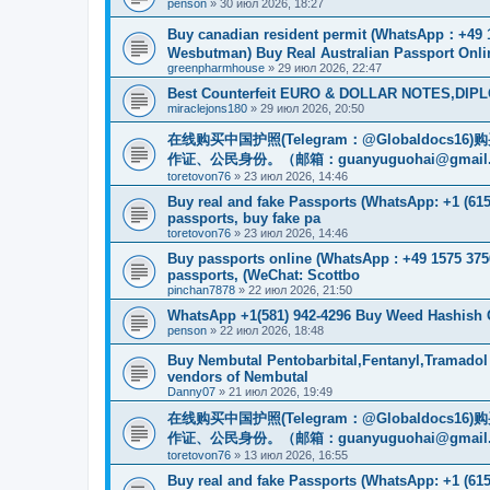
penson
»
30 июл 2026, 18:27
Buy canadian resident permit (WhatsApp
Wesbutman) Buy Real Australian Passport Onli
greenpharmhouse
»
29 июл 2026, 22:47
Best Counterfeit EURO & DOLLAR NOTES,DIPLO
miraclejons180
»
29 июл 2026, 20:50
在线购买中国护照(Telegram：@Globaldo
作证、公民身份。（邮箱：
guanyuguohai@gmail
toretovon76
»
23 июл 2026, 14:46
Buy real and fake Passports (WhatsApp: +1 (615)
passports, buy fake pa
toretovon76
»
23 июл 2026, 14:46
Buy passports online (WhatsApp : +49 1575 375
passports, (WeChat: Scottbo
pinchan7878
»
22 июл 2026, 21:50
WhatsApp +1(581) 942-4296 Buy Weed Hashish
penson
»
22 июл 2026, 18:48
Buy Nembutal Pentobarbital,Fentanyl,Tramadol
vendors of Nembutal
Danny07
»
21 июл 2026, 19:49
在线购买中国护照(Telegram：@Globaldo
作证、公民身份。（邮箱：
guanyuguohai@gmail
toretovon76
»
13 июл 2026, 16:55
Buy real and fake Passports (WhatsApp: +1 (615)