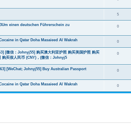
5
3Um einen deutschen Führerschein zu
0
Cocaine in Qatar Doha Masaieed Al Wakrah
0
463] [微信：Johnyj55] 购买澳大利亚护照 购买美国护照 购买
0
假人民币 (CNY)，(微信：Johnyj5
3] [WeChat; Johnyj55] Buy Australian Passport
0
Cocaine in Qatar Doha Masaieed Al Wakrah
0