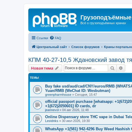
Грузоподъёмные
Всё о грузоподъёмных кранах
Ссылки
FAQ
Центральный сайт
Список форумов
Краны портальн
КПМ 40-27-10,5 Ждановский завод т
Поиск
Рас
Новая тема
ТЕМЫ
Buy fake usd/aud/cad/CNY/euros/RMB (WHATSAPP
Yuan/RMB (WeChat ID: Wesbutman)
greenpharmhouse
»
Сегодня, 15:47
official passport purchase [whatsapp: +1(672)
+1(672)2050601] ID cards, dr
jeannevol
»
04 авг 2026, 11:48
Online Dispensary store THC vape in Dubai Te
Lestdnks
»
30 июл 2026, 19:30
WhatsApp +1(581) 942-4296 Buy Weed Hashish C