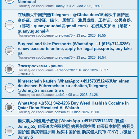
Nembutal
Последнее сообщение
Danny07
«
21 июл 2026, 19:49
在线购买中国护照(Telegram：@Globaldocs16)购买中国护照、
身份证、驾驶证、绿卡、居留证、雅思成绩、工作证、公民身份。
（邮箱：
guanyuguohai@gmail.com
） 在线购买护照（邮箱：
guanyuguohai@
Последнее сообщение
toretovon76
«
13 июл 2026, 16:55
Buy real and fake Passports (WhatsApp: +1 (615)-314-6286)
renew passports online, apply for legal passports, buy fake
pa
Последнее сообщение
toretovon76
«
13 июл 2026, 16:54
Электросхемы кранов
Последнее сообщение
Fernando202
«
10 июл 2026, 06:27
Ответы:
5
führerschein kaufen WhatsApp; +4915733512463Um einen
deutschen Führerschein zu erhalten,Telegram;
@Johnyj5 müssen Sie e
Последнее сообщение
paolo2
«
08 июл 2026, 21:26
WhatsApp +1(581) 942-4296 Buy Weed Hashish Cocaine in
Qatar Doha Masaieed Al Wakrah
Последнее сообщение
penson
«
07 июл 2026, 19:00
购买澳大利亚电子签证 [WhatsApp +4915733512463] [微信：
Johnyj55] 购买澳大利亚护照 购买美国护照 购买日本护照 购买英
国护照 购买韩国护照 购买中国护照 购买假人民币 (CNY)，(微信：
Johnyj5