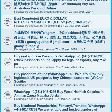
購買加拿大居民許可證 (微信ID：Wesbutman) Buy Real
Australian Passport Online
Последнее сообщение
greenpharmhouse
«
29 июл 2026, 22:47
Best Counterfeit EURO & DOLLAR
NOTES,DIPLOMA,ID.DET,IELTS?](+27(838-80-8170)
Последнее сообщение
miraclejons180
«
29 июл 2026, 20:50
在线购买中国护照(Telegram：@Globaldocs16)购买中国护照、
身份证、驾驶证、绿卡、居留证、雅思成绩、工作证、公民身份。
（邮箱：
guanyuguohai@gmail.com
） 在线购买护照（邮箱：
guanyuguohai@
Последнее сообщение
toretovon76
«
23 июл 2026, 14:46
Buy real and fake Passports (WhatsApp: +1 (615)-314-6286)
renew passports online, apply for legal passports, buy fake
pa
Последнее сообщение
toretovon76
«
23 июл 2026, 14:46
Buy passports online (WhatsApp : +49 1575 3756974), buy
legitimate US passports, buy Chinese passports, (WeChat:
Scottbo
Последнее сообщение
pinchan7878
«
22 июл 2026, 21:50
WhatsApp +1(581) 942-4296 Buy Weed Hashish Cocaine in
Amman Zarqa Madaba Jordan
Последнее сообщение
penson
«
22 июл 2026, 18:48
Buy Nembutal Pentobarbital,Fentanyl,Tramadol WhatsApp:
+447401473736 We are reliable and trusted vendors of