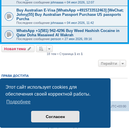
Последнее сообщение
johnaaaa
«
04 июл 2026, 12:07
Buy Australian E-Visa [WhatsApp +4915733512463] [WeChat;
Johnyj55] Buy Australian Passport Purchase US passports
Purcha
Последнее сообщение
johnaaaa
«
04 июл 2026, 11:42
WhatsApp +1(581) 942-4296 Buy Weed Hashish Cocaine in
Qatar Doha Masaieed Al Wakrah
Последнее сообщение
penson
«
27 июн 2026, 09:16
Новая тема
18 тем • Страница
1
из
1
Перейти
ПРАВА ДОСТУПА
Вы
не можете
начинать темы
Вы
не можете
отвечать на сообщения
Этот сайт использует cookies для
Вы
не можете
редактировать свои сообщения
обеспечения своей корректной работы.
Вы
не можете
удалять свои сообщения
Вы
не можете
добавлять вложения
Подробнее
Центральный сайт
Список форумов
Часовой пояс:
UTC+03:00
Согласен
Создано на основе
phpBB
® Forum Software © phpBB Limited
Русская поддержка phpBB
Конфиденциальность
|
Правила