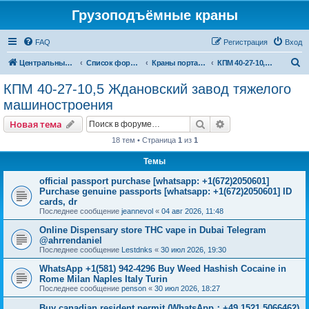
Грузоподъёмные краны
FAQ
Регистрация
Вход
П
Центральный сайт
Список форумов
Краны портальные
КПМ 40-27-10,5 Ждановский завод тяжелого машиностроения
о
КПМ 40-27-10,5 Ждановский завод тяжелого
и
машиностроения
с
Поиск
Расширенный пои
Новая тема
к
18 тем • Страница
1
из
1
Темы
official passport purchase [whatsapp: +1(672)2050601]
Purchase genuine passports [whatsapp: +1(672)2050601] ID
cards, dr
Последнее сообщение
jeannevol
«
04 авг 2026, 11:48
Online Dispensary store THC vape in Dubai Telegram
@ahrrendaniel
Последнее сообщение
Lestdnks
«
30 июл 2026, 19:30
WhatsApp +1(581) 942-4296 Buy Weed Hashish Cocaine in
Rome Milan Naples Italy Turin
Последнее сообщение
penson
«
30 июл 2026, 18:27
Buy canadian resident permit (WhatsApp：+49 1521 5066462)