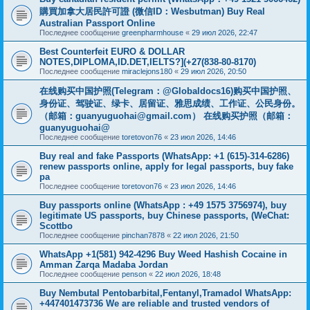
購買加拿大居民許可證 (微信ID：Wesbutman) Buy Real
Australian Passport Online
Последнее сообщение
greenpharmhouse
«
29 июл 2026, 22:47
Best Counterfeit EURO & DOLLAR
NOTES,DIPLOMA,ID.DET,IELTS?](+27(838-80-8170)
Последнее сообщение
miraclejons180
«
29 июл 2026, 20:50
在线购买中国护照(Telegram：@Globaldocs16)购买中国护照、
身份证、驾驶证、绿卡、居留证、雅思成绩、工作证、公民身份。
（邮箱：
guanyuguohai@gmail.com
） 在线购买护照（邮箱：
guanyuguohai@
Последнее сообщение
toretovon76
«
23 июл 2026, 14:46
Buy real and fake Passports (WhatsApp: +1 (615)-314-6286)
renew passports online, apply for legal passports, buy fake
pa
Последнее сообщение
toretovon76
«
23 июл 2026, 14:46
Buy passports online (WhatsApp : +49 1575 3756974), buy
legitimate US passports, buy Chinese passports, (WeChat:
Scottbo
Последнее сообщение
pinchan7878
«
22 июл 2026, 21:50
WhatsApp +1(581) 942-4296 Buy Weed Hashish Cocaine in
Amman Zarqa Madaba Jordan
Последнее сообщение
penson
«
22 июл 2026, 18:48
Buy Nembutal Pentobarbital,Fentanyl,Tramadol WhatsApp:
+447401473736 We are reliable and trusted vendors of