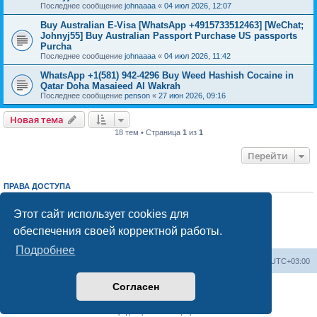
Последнее сообщение
johnaaaa
«
04 июл 2026, 12:07
Buy Australian E-Visa [WhatsApp +4915733512463] [WeChat;
Johnyj55] Buy Australian Passport Purchase US passports
Purcha
Последнее сообщение
johnaaaa
«
04 июл 2026, 11:42
WhatsApp +1(581) 942-4296 Buy Weed Hashish Cocaine in
Qatar Doha Masaieed Al Wakrah
Последнее сообщение
penson
«
27 июн 2026, 09:16
Новая тема
18 тем • Страница
1
из
1
Перейти
ПРАВА ДОСТУПА
Вы
не можете
начинать темы
Вы
не можете
отвечать на сообщения
Этот сайт использует cookies для
Вы
не можете
редактировать свои сообщения
обеспечения своей корректной работы.
Вы
не можете
удалять свои сообщения
Вы
не можете
добавлять вложения
Подробнее
Центральный сайт
Список форумов
Часовой пояс:
UTC+03:00
Согласен
Создано на основе
phpBB
® Forum Software © phpBB Limited
Русская поддержка phpBB
Конфиденциальность
|
Правила