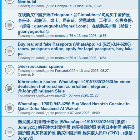
Nembutal
Последнее сообщение
Danny07
«
21 июл 2026, 19:49
在线购买中国护照(Telegram：@Globaldocs16)购买中国护照、
身份证、驾驶证、绿卡、居留证、雅思成绩、工作证、公民身份。
（邮箱：
guanyuguohai@gmail.com
） 在线购买护照（邮箱：
guanyuguohai@
Последнее сообщение
toretovon76
«
13 июл 2026, 16:55
Buy real and fake Passports (WhatsApp: +1 (615)-314-6286)
renew passports online, apply for legal passports, buy fake
pa
Последнее сообщение
toretovon76
«
13 июл 2026, 16:54
Электросхемы кранов
Последнее сообщение
Fernando202
«
10 июл 2026, 06:27
Ответы:
5
führerschein kaufen WhatsApp; +4915733512463Um einen
deutschen Führerschein zu erhalten,Telegram;
@Johnyj5 müssen Sie e
Последнее сообщение
paolo2
«
08 июл 2026, 21:26
WhatsApp +1(581) 942-4296 Buy Weed Hashish Cocaine in
Qatar Doha Masaieed Al Wakrah
Последнее сообщение
penson
«
07 июл 2026, 19:00
购买澳大利亚电子签证 [WhatsApp +4915733512463] [微信：
Johnyj55] 购买澳大利亚护照 购买美国护照 购买日本护照 购买英
国护照 购买韩国护照 购买中国护照 购买假人民币 (CNY)，(微信：
Johnyj5