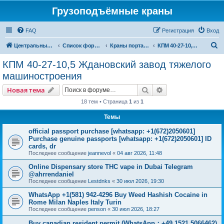
Грузоподъёмные краны
FAQ
Регистрация
Вход
П
Центральный сайт
Список форумов
Краны портальные
КПМ 40-27-10,5 Ждановский завод тяжелого машиностроения
о
КПМ 40-27-10,5 Ждановский завод тяжелого
и
машиностроения
с
Поиск
Расширенный пои
Новая тема
к
18 тем • Страница
1
из
1
Темы
official passport purchase [whatsapp: +1(672)2050601]
Purchase genuine passports [whatsapp: +1(672)2050601] ID
cards, dr
Последнее сообщение
jeannevol
«
04 авг 2026, 11:48
Online Dispensary store THC vape in Dubai Telegram
@ahrrendaniel
Последнее сообщение
Lestdnks
«
30 июл 2026, 19:30
WhatsApp +1(581) 942-4296 Buy Weed Hashish Cocaine in
Rome Milan Naples Italy Turin
Последнее сообщение
penson
«
30 июл 2026, 18:27
Buy canadian resident permit (WhatsApp：+49 1521 5066462)