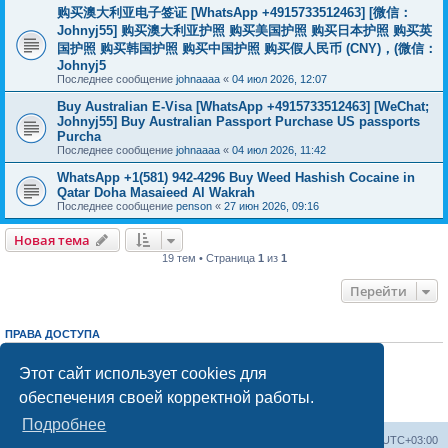
购买澳大利亚电子签证 [WhatsApp +4915733512463] [微信：
Johnyj55] 购买澳大利亚护照 购买美国护照 购买日本护照 购买英
国护照 购买韩国护照 购买中国护照 购买假人民币 (CNY)，(微信：
Johnyj5
Последнее сообщение
johnaaaa
«
04 июл 2026, 12:07
Buy Australian E-Visa [WhatsApp +4915733512463] [WeChat;
Johnyj55] Buy Australian Passport Purchase US passports
Purcha
Последнее сообщение
johnaaaa
«
04 июл 2026, 11:42
WhatsApp +1(581) 942-4296 Buy Weed Hashish Cocaine in
Qatar Doha Masaieed Al Wakrah
Последнее сообщение
penson
«
27 июн 2026, 09:16
Новая тема
19 тем • Страница
1
из
1
Перейти
ПРАВА ДОСТУПА
Вы
не можете
начинать темы
Вы
не можете
отвечать на сообщения
Этот сайт использует cookies для
Вы
не можете
редактировать свои сообщения
обеспечения своей корректной работы.
Вы
не можете
удалять свои сообщения
Вы
не можете
добавлять вложения
Подробнее
Центральный сайт
Список форумов
Часовой пояс:
UTC+03:00