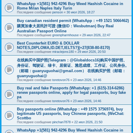
WhatsApp +1(581) 942-4296 Buy Weed Hashish Cocaine in
Rome Milan Naples Italy Turin
Последнее сообщение
penson
«
30 июл 2026, 18:27
Buy canadian resident permit (WhatsApp：+49 1521 5066462)
購買加拿大居民許可證 (微信ID：Wesbutman) Buy Real
Australian Passport Online
Последнее сообщение
greenpharmhouse
«
29 июл 2026, 22:47
Best Counterfeit EURO & DOLLAR
NOTES,DIPLOMA,ID.DET,IELTS?](+27(838-80-8170)
Последнее сообщение
miraclejons180
«
29 июл 2026, 20:50
在线购买中国护照(Telegram：@Globaldocs16)购买中国护照、
身份证、驾驶证、绿卡、居留证、雅思成绩、工作证、公民身份。
（邮箱：
guanyuguohai@gmail.com
） 在线购买护照（邮箱：
guanyuguohai@
Последнее сообщение
toretovon76
«
23 июл 2026, 14:46
Buy real and fake Passports (WhatsApp: +1 (615)-314-6286)
renew passports online, apply for legal passports, buy fake
pa
Последнее сообщение
toretovon76
«
23 июл 2026, 14:46
Buy passports online (WhatsApp : +49 1575 3756974), buy
legitimate US passports, buy Chinese passports, (WeChat:
Scottbo
Последнее сообщение
pinchan7878
«
22 июл 2026, 21:50
WhatsApp +1(581) 942-4296 Buy Weed Hashish Cocaine in