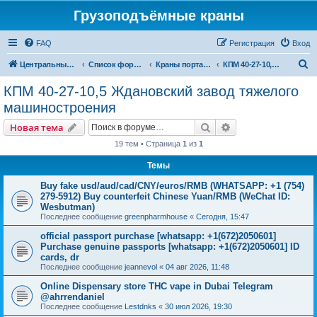
Грузоподъёмные краны
FAQ
Регистрация
Вход
П
Центральный сайт
Список форумов
Краны портальные
КПМ 40-27-10,5 Ждановский завод тяжелого машиностроения
о
КПМ 40-27-10,5 Ждановский завод тяжелого
и
машиностроения
с
Поиск
Расширенный пои
Новая тема
к
19 тем • Страница
1
из
1
Темы
Buy fake usd/aud/cad/CNY/euros/RMB (WHATSAPP: +1 (754)
279-5912) Buy counterfeit Chinese Yuan/RMB (WeChat ID:
Wesbutman)
Последнее сообщение
greenpharmhouse
«
Сегодня, 15:47
official passport purchase [whatsapp: +1(672)2050601]
Purchase genuine passports [whatsapp: +1(672)2050601] ID
cards, dr
Последнее сообщение
jeannevol
«
04 авг 2026, 11:48
Online Dispensary store THC vape in Dubai Telegram
@ahrrendaniel
Последнее сообщение
Lestdnks
«
30 июл 2026, 19:30