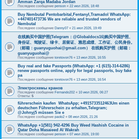
Amman Zarqa Madaba Jordan
Последнее сообщение
penson
«
22 июл 2026, 18:48
Buy Nembutal Pentobarbital,Fentanyl,Tramadol WhatsApp:
+447401473736 We are reliable and trusted vendors of
Nembutal
Последнее сообщение
Danny07
«
21 июл 2026, 19:49
在线购买中国护照(Telegram：@Globaldocs16)购买中国护照、
身份证、驾驶证、绿卡、居留证、雅思成绩、工作证、公民身份。
（邮箱：
guanyuguohai@gmail.com
） 在线购买护照（邮箱：
guanyuguohai@
Последнее сообщение
toretovon76
«
13 июл 2026, 16:55
Buy real and fake Passports (WhatsApp: +1 (615)-314-6286)
renew passports online, apply for legal passports, buy fake
pa
Последнее сообщение
toretovon76
«
13 июл 2026, 16:54
Электросхемы кранов
Последнее сообщение
Fernando202
«
10 июл 2026, 06:27
Ответы:
5
führerschein kaufen WhatsApp; +4915733512463Um einen
deutschen Führerschein zu erhalten,Telegram;
@Johnyj5 müssen Sie e
Последнее сообщение
paolo2
«
08 июл 2026, 21:26
WhatsApp +1(581) 942-4296 Buy Weed Hashish Cocaine in
Qatar Doha Masaieed Al Wakrah
Последнее сообщение
penson
«
07 июл 2026, 19:00