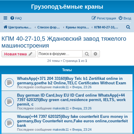
Грузоподъёмные краны
FAQ
Регистрация
Вход
П
Центральный сайт
Список форумов
Краны портальные
КПМ 40-27-10,5 Ждановский завод тяжелого машиностроения
о
КПМ 40-27-10,5 Ждановский завод тяжелого
и
машиностроения
с
Поиск
Расширенный пои
Новая тема
к
24 темы • Страница
1
из
1
Темы
WhatsApp(+371 204 33160)Buy Telc b1 Zertifikat online in
germany,goethe b2 Online,TELC Certificates Without Exam
Последнее сообщение
makeolis11
«
Вчера, 23:26
Buy german ID Card,buy EU ID Card online WhatsApp(+44
7397 620325)Buy green card,residence permit, IELTS, work
permit, c
Последнее сообщение
makeolis11
«
Вчера, 23:26
Wasap{+44 7397 620325}Buy fake counterfeit Euro money in
germany,Buy Counterfeit euro,Fake euros online,counterfeit
bank
Последнее сообщение
makeolis11
«
Вчера, 23:24