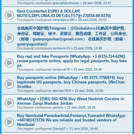
Последнее сообщение
greenpharmhouse
«
29 июл 2026, 22:47
Best Counterfeit EURO & DOLLAR
NOTES,DIPLOMA,ID.DET,IELTS?](+27(838-80-8170)
Последнее сообщение
miraclejons180
«
29 июл 2026, 20:50
在线购买中国护照(Telegram：@Globaldocs16)购买中国护照、
身份证、驾驶证、绿卡、居留证、雅思成绩、工作证、公民身份。
（邮箱：
guanyuguohai@gmail.com
） 在线购买护照（邮箱：
guanyuguohai@
Последнее сообщение
toretovon76
«
23 июл 2026, 14:46
Buy real and fake Passports (WhatsApp: +1 (615)-314-6286)
renew passports online, apply for legal passports, buy fake
pa
Последнее сообщение
toretovon76
«
23 июл 2026, 14:46
Buy passports online (WhatsApp : +49 1575 3756974), buy
legitimate US passports, buy Chinese passports, (WeChat:
Scottbo
Последнее сообщение
pinchan7878
«
22 июл 2026, 21:50
WhatsApp +1(581) 942-4296 Buy Weed Hashish Cocaine in
Amman Zarqa Madaba Jordan
Последнее сообщение
penson
«
22 июл 2026, 18:48
Buy Nembutal Pentobarbital,Fentanyl,Tramadol WhatsApp:
+447401473736 We are reliable and trusted vendors of
Nembutal
Последнее сообщение
Danny07
«
21 июл 2026, 19:49