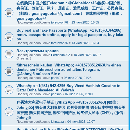
在线购买中国护照(Telegram：@Globaldocs16)购买中国护照、
身份证、驾驶证、绿卡、居留证、雅思成绩、工作证、公民身份。
（邮箱：
guanyuguohai@gmail.com
） 在线购买护照（邮箱：
guanyuguohai@
Последнее сообщение
toretovon76
«
13 июл 2026, 16:55
Buy real and fake Passports (WhatsApp: +1 (615)-314-6286)
renew passports online, apply for legal passports, buy fake
pa
Последнее сообщение
toretovon76
«
13 июл 2026, 16:54
Электросхемы кранов
Последнее сообщение
Fernando202
«
10 июл 2026, 06:27
Ответы:
5
führerschein kaufen WhatsApp; +4915733512463Um einen
deutschen Führerschein zu erhalten,Telegram;
@Johnyj5 müssen Sie e
Последнее сообщение
paolo2
«
08 июл 2026, 21:26
WhatsApp +1(581) 942-4296 Buy Weed Hashish Cocaine in
Qatar Doha Masaieed Al Wakrah
Последнее сообщение
penson
«
07 июл 2026, 19:00
购买澳大利亚电子签证 [WhatsApp +4915733512463] [微信：
Johnyj55] 购买澳大利亚护照 购买美国护照 购买日本护照 购买英
国护照 购买韩国护照 购买中国护照 购买假人民币 (CNY)，(微信：
Johnyj5
Последнее сообщение
johnaaaa
«
04 июл 2026, 12:07
Buy Australian E-Visa [WhatsApp +4915733512463] [WeChat;