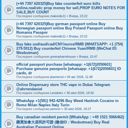
(+44 7397 620325)Buy fake counterfeit euro bills
online,realistic prop money for sell,PROP EURO NOTES FOR
SALE,BUY COUNT
Последнее сообщение
makeolis11
«
Вчера, 23:22
(+44 7397 620325)Buy german passport online Buy
Norwegian passport online Buy Poland Passport online Buy
Romania Passpor
Последнее сообщение
makeolis11
«
Вчера, 23:22
Buy fake usd/aud/cad/CNY/euros/RMB (WHATSAPP: +1 (754)
279-5912) Buy counterfeit Chinese Yuan/RMB (WeChat ID:
Wesbutman)
Последнее сообщение
greenpharmhouse
«
Вчера, 15:47
official passport purchase [whatsapp: +1(672)2050601]
Purchase genuine passports [whatsapp: +1(672)2050601] ID
cards, dr
Последнее сообщение
jeannevol
«
04 авг 2026, 11:48
Online Dispensary store THC vape in Dubai Telegram
@ahrrendaniel
Последнее сообщение
Lestdnks
«
30 июл 2026, 19:30
WhatsApp +1(581) 942-4296 Buy Weed Hashish Cocaine in
Rome Milan Naples Italy Turin
Последнее сообщение
penson
«
30 июл 2026, 18:27
Buy canadian resident permit (WhatsApp：+49 1521 5066462)
購買加拿大居民許可證 (微信ID：Wesbutman) Buy Real
Australian Passport Online