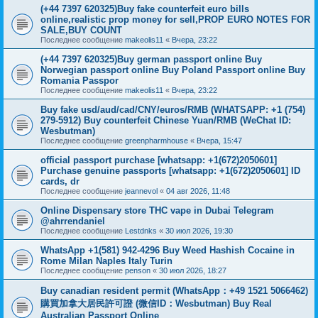
(+44 7397 620325)Buy fake counterfeit euro bills
online,realistic prop money for sell,PROP EURO NOTES FOR
SALE,BUY COUNT
Последнее сообщение
makeolis11
«
Вчера, 23:22
(+44 7397 620325)Buy german passport online Buy
Norwegian passport online Buy Poland Passport online Buy
Romania Passpor
Последнее сообщение
makeolis11
«
Вчера, 23:22
Buy fake usd/aud/cad/CNY/euros/RMB (WHATSAPP: +1 (754)
279-5912) Buy counterfeit Chinese Yuan/RMB (WeChat ID:
Wesbutman)
Последнее сообщение
greenpharmhouse
«
Вчера, 15:47
official passport purchase [whatsapp: +1(672)2050601]
Purchase genuine passports [whatsapp: +1(672)2050601] ID
cards, dr
Последнее сообщение
jeannevol
«
04 авг 2026, 11:48
Online Dispensary store THC vape in Dubai Telegram
@ahrrendaniel
Последнее сообщение
Lestdnks
«
30 июл 2026, 19:30
WhatsApp +1(581) 942-4296 Buy Weed Hashish Cocaine in
Rome Milan Naples Italy Turin
Последнее сообщение
penson
«
30 июл 2026, 18:27
Buy canadian resident permit (WhatsApp：+49 1521 5066462)
購買加拿大居民許可證 (微信ID：Wesbutman) Buy Real
Australian Passport Online