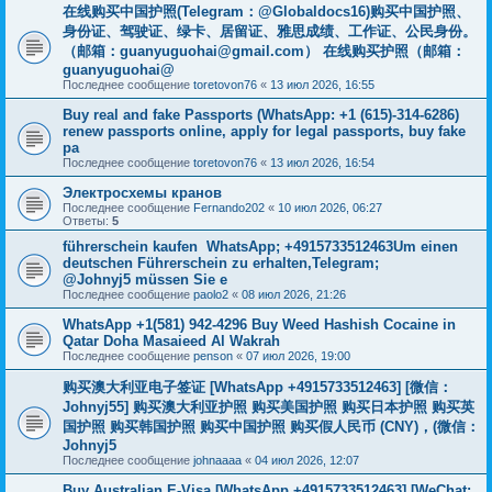
在线购买中国护照(Telegram：@Globaldocs16)购买中国护照、
身份证、驾驶证、绿卡、居留证、雅思成绩、工作证、公民身份。
（邮箱：
guanyuguohai@gmail.com
） 在线购买护照（邮箱：
guanyuguohai@
Последнее сообщение
toretovon76
«
13 июл 2026, 16:55
Buy real and fake Passports (WhatsApp: +1 (615)-314-6286)
renew passports online, apply for legal passports, buy fake
pa
Последнее сообщение
toretovon76
«
13 июл 2026, 16:54
Электросхемы кранов
Последнее сообщение
Fernando202
«
10 июл 2026, 06:27
Ответы:
5
führerschein kaufen WhatsApp; +4915733512463Um einen
deutschen Führerschein zu erhalten,Telegram;
@Johnyj5 müssen Sie e
Последнее сообщение
paolo2
«
08 июл 2026, 21:26
WhatsApp +1(581) 942-4296 Buy Weed Hashish Cocaine in
Qatar Doha Masaieed Al Wakrah
Последнее сообщение
penson
«
07 июл 2026, 19:00
购买澳大利亚电子签证 [WhatsApp +4915733512463] [微信：
Johnyj55] 购买澳大利亚护照 购买美国护照 购买日本护照 购买英
国护照 购买韩国护照 购买中国护照 购买假人民币 (CNY)，(微信：
Johnyj5
Последнее сообщение
johnaaaa
«
04 июл 2026, 12:07
Buy Australian E-Visa [WhatsApp +4915733512463] [WeChat;