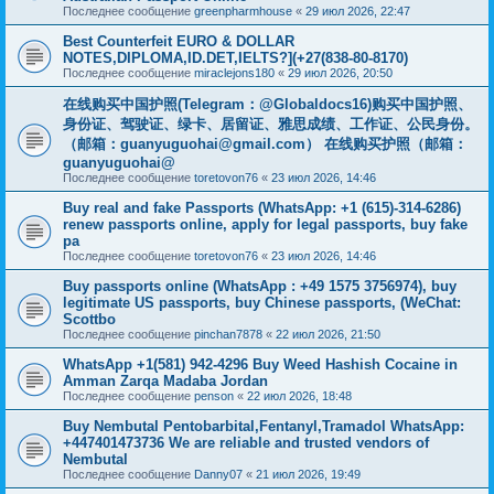
Последнее сообщение
greenpharmhouse
«
29 июл 2026, 22:47
Best Counterfeit EURO & DOLLAR
NOTES,DIPLOMA,ID.DET,IELTS?](+27(838-80-8170)
Последнее сообщение
miraclejons180
«
29 июл 2026, 20:50
在线购买中国护照(Telegram：@Globaldocs16)购买中国护照、
身份证、驾驶证、绿卡、居留证、雅思成绩、工作证、公民身份。
（邮箱：
guanyuguohai@gmail.com
） 在线购买护照（邮箱：
guanyuguohai@
Последнее сообщение
toretovon76
«
23 июл 2026, 14:46
Buy real and fake Passports (WhatsApp: +1 (615)-314-6286)
renew passports online, apply for legal passports, buy fake
pa
Последнее сообщение
toretovon76
«
23 июл 2026, 14:46
Buy passports online (WhatsApp : +49 1575 3756974), buy
legitimate US passports, buy Chinese passports, (WeChat:
Scottbo
Последнее сообщение
pinchan7878
«
22 июл 2026, 21:50
WhatsApp +1(581) 942-4296 Buy Weed Hashish Cocaine in
Amman Zarqa Madaba Jordan
Последнее сообщение
penson
«
22 июл 2026, 18:48
Buy Nembutal Pentobarbital,Fentanyl,Tramadol WhatsApp:
+447401473736 We are reliable and trusted vendors of
Nembutal
Последнее сообщение
Danny07
«
21 июл 2026, 19:49