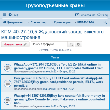
Грузоподъёмные краны
FAQ
Регистрация
Вход
П
Центральный сайт
Список форумов
Краны портальные
КПМ 40-27-10,5 Ждановский завод тяжелого машиностроения
о
КПМ 40-27-10,5 Ждановский завод тяжелого
и
машиностроения
с
Поиск
Расширенный пои
Новая тема
к
24 темы • Страница
1
из
1
Темы
WhatsApp(+371 204 33160)Buy Telc b1 Zertifikat online in
germany,goethe b2 Online,TELC Certificates Without Exam
Последнее сообщение
makeolis11
«
Вчера, 23:26
Buy german ID Card,buy EU ID Card online WhatsApp(+44
7397 620325)Buy green card,residence permit, IELTS, work
permit, c
Последнее сообщение
makeolis11
«
Вчера, 23:26
Wasap{+44 7397 620325}Buy fake counterfeit Euro money in
germany,Buy Counterfeit euro,Fake euros online,counterfeit
bank
Последнее сообщение
makeolis11
«
Вчера, 23:24