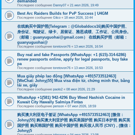
demanded
Последнее сообщение
Danny07
«
21 июл 2026, 19:49
Best Arc Raiders Builds for PvP Success | U4GM
Последнее сообщение
Glico
«
18 июл 2026, 10:44
在线购买中国护照(Telegram：@Globaldocs16)购买中国护照、
身份证、驾驶证、绿卡、居留证、雅思成绩、工作证、公民身份。
（邮箱：
guanyuguohai@gmail.com
） 在线购买护照（邮箱：
guanyuguohai@
Последнее сообщение
toretovon76
«
13 июл 2026, 16:54
Buy real and fake Passports (WhatsApp: +1 (615)-314-6286)
renew passports online, apply for legal passports, buy fake
pa
Последнее сообщение
toretovon76
«
13 июл 2026, 16:53
Mua giấy phép lao động [WhatsApp +4915733512463]
[WeChat: Johnyj55] Mua visa điện tử, chứng minh thư, bằng
lái xe, giấy
Последнее сообщение
paolo2
«
08 июл 2026, 21:29
WhatsApp +1(581) 942-4296 Buy Weed Hashish Cocaine in
Kuwait City Hawally Salmiya Fintas
Последнее сообщение
penson
«
07 июл 2026, 18:59
购买澳大利亚电子签证 [WhatsApp +4915733512463] [微信：
Johnyj55] 购买澳大利亚护照 购买美国护照 购买日本护照 购买英
国护照 购买韩国护照 购买中国护照 购买假人民币 (CNY)，(微信：
Johnyj5
Последнее сообщение
johnaaaa
«
04 июл 2026, 12:08