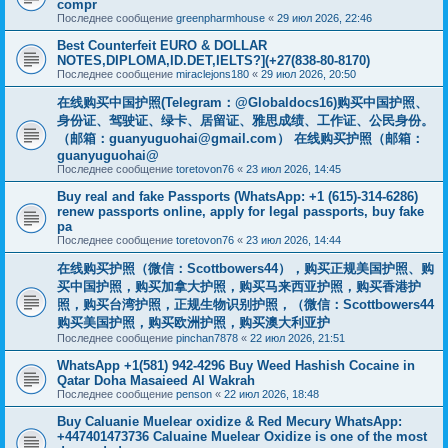
compr
Последнее сообщение
greenpharmhouse
«
29 июл 2026, 22:46
Best Counterfeit EURO & DOLLAR
NOTES,DIPLOMA,ID.DET,IELTS?](+27(838-80-8170)
Последнее сообщение
miraclejons180
«
29 июл 2026, 20:50
在线购买中国护照(Telegram：@Globaldocs16)购买中国护照、
身份证、驾驶证、绿卡、居留证、雅思成绩、工作证、公民身份。
（邮箱：
guanyuguohai@gmail.com
） 在线购买护照（邮箱：
guanyuguohai@
Последнее сообщение
toretovon76
«
23 июл 2026, 14:45
Buy real and fake Passports (WhatsApp: +1 (615)-314-6286)
renew passports online, apply for legal passports, buy fake
pa
Последнее сообщение
toretovon76
«
23 июл 2026, 14:44
在线购买护照（微信：Scottbowers44），购买正规美国护照、购
买中国护照，购买加拿大护照，购买马来西亚护照，购买香港护
照，购买台湾护照，正规生物识别护照，（微信：Scottbowers44
购买美国护照，购买欧洲护照，购买澳大利亚护
Последнее сообщение
pinchan7878
«
22 июл 2026, 21:51
WhatsApp +1(581) 942-4296 Buy Weed Hashish Cocaine in
Qatar Doha Masaieed Al Wakrah
Последнее сообщение
penson
«
22 июл 2026, 18:48
Buy Caluanie Muelear oxidize & Red Mecury WhatsApp:
+447401473736 Caluaine Muelear Oxidize is one of the most