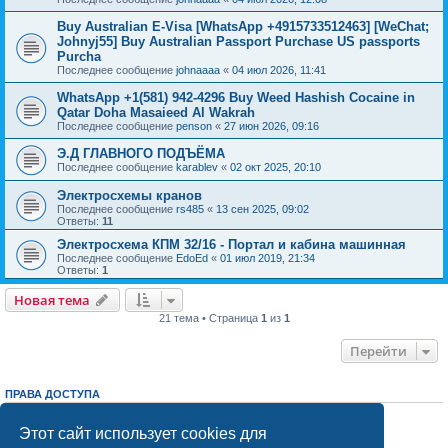
Buy Australian E-Visa [WhatsApp +4915733512463] [WeChat;
Johnyj55] Buy Australian Passport Purchase US passports
Purcha
Последнее сообщение
johnaaaa
«
04 июл 2026, 11:41
WhatsApp +1(581) 942-4296 Buy Weed Hashish Cocaine in
Qatar Doha Masaieed Al Wakrah
Последнее сообщение
penson
«
27 июн 2026, 09:16
Э.Д ГЛАВНОГО ПОДЪЁМА
Последнее сообщение
karablev
«
02 окт 2025, 20:10
Электросхемы кранов
Последнее сообщение
rs485
«
13 сен 2025, 09:02
Ответы:
11
Электросхема КПМ 32/16 - Портал и кабина машинная
Последнее сообщение
EdoEd
«
01 июл 2019, 21:34
Ответы:
1
Новая тема
21 тема • Страница
1
из
1
Перейти
ПРАВА ДОСТУПА
Вы
не можете
начинать темы
Вы
не можете
отвечать на сообщения
Этот сайт использует cookies для
Вы
не можете
редактировать свои сообщения