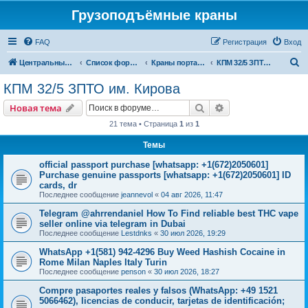
Грузоподъёмные краны
FAQ
Регистрация
Вход
П
Центральный сайт
Список форумов
Краны портальные
КПМ 32/5 ЗПТО им. Кирова
о
КПМ 32/5 ЗПТО им. Кирова
и
Поиск
Расширенный пои
Новая тема
с
21 тема • Страница
1
из
1
к
Темы
official passport purchase [whatsapp: +1(672)2050601]
Purchase genuine passports [whatsapp: +1(672)2050601] ID
cards, dr
Последнее сообщение
jeannevol
«
04 авг 2026, 11:47
Telegram @ahrrendaniel How To Find reliable best THC vape
seller online via telegram in Dubai
Последнее сообщение
Lestdnks
«
30 июл 2026, 19:29
WhatsApp +1(581) 942-4296 Buy Weed Hashish Cocaine in
Rome Milan Naples Italy Turin
Последнее сообщение
penson
«
30 июл 2026, 18:27
Compre pasaportes reales y falsos (WhatsApp: +49 1521
5066462), licencias de conducir, tarjetas de identificación;