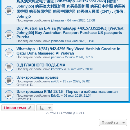
购买澳大利亚电子签证 [WhatsApp +4915733512463] [微信：
Johnyj55] 购买澳大利亚护照 购买美国护照 购买日本护照 购买英
国护照 购买韩国护照 购买中国护照 购买假人民币 (CNY)，(微信：
Johnyj5
Последнее сообщение
johnaaaa
«
04 июл 2026, 12:08
Buy Australian E-Visa [WhatsApp +4915733512463] [WeChat;
Johnyj55] Buy Australian Passport Purchase US passports
Purcha
Последнее сообщение
johnaaaa
«
04 июл 2026, 11:41
WhatsApp +1(581) 942-4296 Buy Weed Hashish Cocaine in
Qatar Doha Masaieed Al Wakrah
Последнее сообщение
penson
«
27 июн 2026, 09:16
Э.Д ГЛАВНОГО ПОДЪЁМА
Последнее сообщение
karablev
«
02 окт 2025, 20:10
Электросхемы кранов
Последнее сообщение
rs485
«
13 сен 2025, 09:02
Ответы:
11
Электросхема КПМ 32/16 - Портал и кабина машинная
Последнее сообщение
EdoEd
«
01 июл 2019, 21:34
Ответы:
1
Новая тема
22 темы • Страница
1
из
1
Перейти