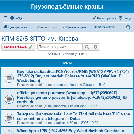
Грузоподъёмные краны
FAQ
Регистрация
Вход
П
Центральный сайт
Список форумов
Краны портальные
КПМ 32/5 ЗПТО им. Кирова
о
КПМ 32/5 ЗПТО им. Кирова
и
Поиск
Расширенный пои
Новая тема
с
22 темы • Страница
1
из
1
к
Темы
Buy fake usd/aud/cad/CNY/euros/RMB (WHATSAPP: +1 (754)
279-5912) Buy counterfeit Chinese Yuan/RMB (WeChat ID:
Wesbutman)
Последнее сообщение
greenpharmhouse
«
Сегодня, 15:49
official passport purchase [whatsapp: +1(672)2050601]
Purchase genuine passports [whatsapp: +1(672)2050601] ID
cards, dr
Последнее сообщение
jeannevol
«
04 авг 2026, 11:47
Telegram @ahrrendaniel How To Find reliable best THC vape
seller online via telegram in Dubai
Последнее сообщение
Lestdnks
«
30 июл 2026, 19:29
WhatsApp +1(581) 942-4296 Buy Weed Hashish Cocaine in