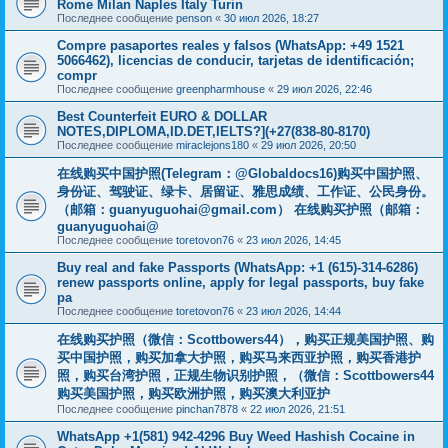
Rome Milan Naples Italy Turin
Последнее сообщение
penson
«
30 июл 2026, 18:27
Compre pasaportes reales y falsos (WhatsApp: +49 1521
5066462), licencias de conducir, tarjetas de identificación;
compr
Последнее сообщение
greenpharmhouse
«
29 июл 2026, 22:46
Best Counterfeit EURO & DOLLAR
NOTES,DIPLOMA,ID.DET,IELTS?](+27(838-80-8170)
Последнее сообщение
miraclejons180
«
29 июл 2026, 20:50
在线购买中国护照(Telegram：@Globaldocs16)购买中国护照、
身份证、驾驶证、绿卡、居留证、雅思成绩、工作证、公民身份。
（邮箱：
guanyuguohai@gmail.com
） 在线购买护照（邮箱：
guanyuguohai@
Последнее сообщение
toretovon76
«
23 июл 2026, 14:45
Buy real and fake Passports (WhatsApp: +1 (615)-314-6286)
renew passports online, apply for legal passports, buy fake
pa
Последнее сообщение
toretovon76
«
23 июл 2026, 14:44
在线购买护照（微信：Scottbowers44），购买正规美国护照、购
买中国护照，购买加拿大护照，购买马来西亚护照，购买香港护
照，购买台湾护照，正规生物识别护照，（微信：Scottbowers44
购买美国护照，购买欧洲护照，购买澳大利亚护
Последнее сообщение
pinchan7878
«
22 июл 2026, 21:51
WhatsApp +1(581) 942-4296 Buy Weed Hashish Cocaine in