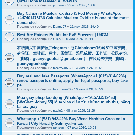
Qatar Doha Masaieed Al Wakrah
Последнее сообщение
penson
«
22 июл 2026, 18:48
Buy Caluanie Muelear oxidize & Red Mecury WhatsApp:
+447401473736 Caluaine Muelear Oxidize is one of the most
demanded
Последнее сообщение
Danny07
«
21 июл 2026, 19:49
Best Arc Raiders Builds for PvP Success | U4GM
Последнее сообщение
Glico
«
18 июл 2026, 10:44
在线购买中国护照(Telegram：@Globaldocs16)购买中国护照、
身份证、驾驶证、绿卡、居留证、雅思成绩、工作证、公民身份。
（邮箱：
guanyuguohai@gmail.com
） 在线购买护照（邮箱：
guanyuguohai@
Последнее сообщение
toretovon76
«
13 июл 2026, 16:54
Buy real and fake Passports (WhatsApp: +1 (615)-314-6286)
renew passports online, apply for legal passports, buy fake
pa
Последнее сообщение
toretovon76
«
13 июл 2026, 16:53
Mua giấy phép lao động [WhatsApp +4915733512463]
[WeChat: Johnyj55] Mua visa điện tử, chứng minh thư, bằng
lái xe, giấy
Последнее сообщение
paolo2
«
08 июл 2026, 21:29
WhatsApp +1(581) 942-4296 Buy Weed Hashish Cocaine in
Kuwait City Hawally Salmiya Fintas
Последнее сообщение
penson
«
07 июл 2026, 18:59