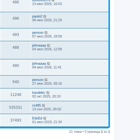
486
13 июл 2026, 16:53
paolo2
496
08 июл 2026, 21:29
penson
493
07 июл 2026, 18:59
johnaaaa
488
04 июл 2026, 12:08
johnaaaa
480
04 июл 2026, 11:41
penson
540
27 июн 2026, 09:16
karablev
11248
02 окт 2025, 20:10
rs485
535331
13 сен 2025, 09:02
EdoEd
37493
01 июл 2019, 21:34
21 тема • Страница
1
из
1