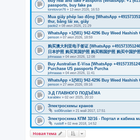
Buy real and fake Passports (WhatsApp: +1 (615)
passports, buy fake pa
toretovon76
»
13 июл 2026, 16:53
Mua giấy phép lao động [WhatsApp +4915733512
thư, bằng lái xe, giấy
paolo2
»
08 июл 2026, 21:29
WhatsApp +1(581) 942-4296 Buy Weed Hashish C
penson
»
07 июл 2026, 18:59
购买澳大利亚电子签证 [WhatsApp +4915733512
日本护照 购买英国护照 购买韩国护照 购买中国护照 购买
johnaaaa
»
04 июл 2026, 12:08
Buy Australian E-Visa [WhatsApp +491573351246
Purchase US passports Purcha
johnaaaa
»
04 июл 2026, 11:41
WhatsApp +1(581) 942-4296 Buy Weed Hashish 
penson
»
27 июн 2026, 09:16
Э.Д ГЛАВНОГО ПОДЪЁМА
karablev
»
02 окт 2025, 20:10
Электросхемы кранов
sol36ruslan
»
21 май 2017, 17:51
Электросхема КПМ 32/16 - Портал и кабина 
rusloff
»
02 янв 2018, 14:52
Новая тема