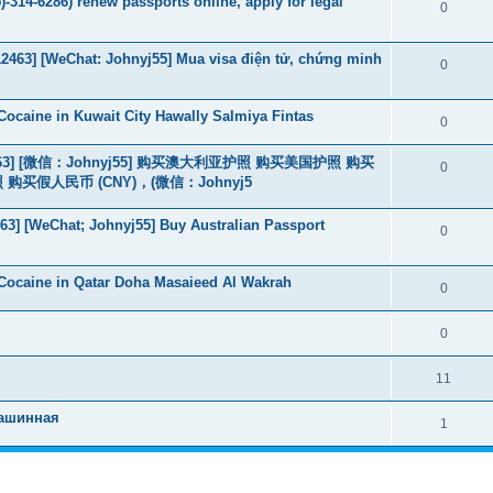
-314-6286) renew passports online, apply for legal
0
463] [WeChat: Johnyj55] Mua visa điện tử, chứng minh
0
ocaine in Kuwait City Hawally Salmiya Fintas
0
463] [微信：Johnyj55] 购买澳大利亚护照 购买美国护照 购买
0
假人民币 (CNY)，(微信：Johnyj5
3] [WeChat; Johnyj55] Buy Australian Passport
0
Cocaine in Qatar Doha Masaieed Al Wakrah
0
0
11
машинная
1