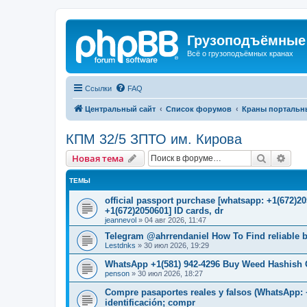
Грузоподъёмные
Всё о грузоподъёмных кранах
Ссылки
FAQ
Центральный сайт
Список форумов
Краны портальн
КПМ 32/5 ЗПТО им. Кирова
Поиск
Рас
Новая тема
ТЕМЫ
official passport purchase [whatsapp: +1(672)
+1(672)2050601] ID cards, dr
jeannevol
»
04 авг 2026, 11:47
Telegram @ahrrendaniel How To Find reliable be
Lestdnks
»
30 июл 2026, 19:29
WhatsApp +1(581) 942-4296 Buy Weed Hashish C
penson
»
30 июл 2026, 18:27
Compre pasaportes reales y falsos (WhatsApp: +
identificación; compr