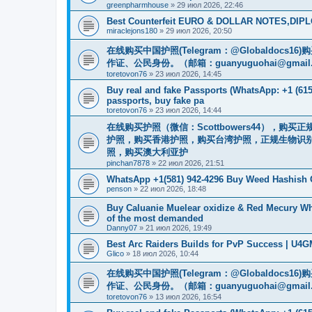
greenpharmhouse
»
29 июл 2026, 22:46
Best Counterfeit EURO & DOLLAR NOTES,DIPLO
miraclejons180
»
29 июл 2026, 20:50
在线购买中国护照(Telegram：@Globaldo
作证、公民身份。（邮箱：
guanyuguohai@gmail
toretovon76
»
23 июл 2026, 14:45
Buy real and fake Passports (WhatsApp: +1 (615)
passports, buy fake pa
toretovon76
»
23 июл 2026, 14:44
在线购买护照（微信：Scottbowers44），
护照，购买香港护照，购买台湾护照，正规生物识别护照
照，购买澳大利亚护
pinchan7878
»
22 июл 2026, 21:51
WhatsApp +1(581) 942-4296 Buy Weed Hashish 
penson
»
22 июл 2026, 18:48
Buy Caluanie Muelear oxidize & Red Mecury Wh
of the most demanded
Danny07
»
21 июл 2026, 19:49
Best Arc Raiders Builds for PvP Success | U4
Glico
»
18 июл 2026, 10:44
在线购买中国护照(Telegram：@Globaldo
作证、公民身份。（邮箱：
guanyuguohai@gmail
toretovon76
»
13 июл 2026, 16:54