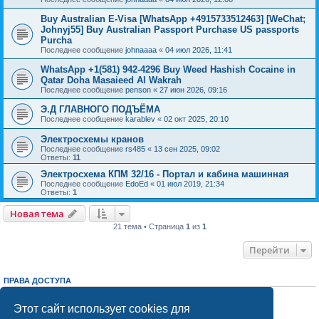
Buy Australian E-Visa [WhatsApp +4915733512463] [WeChat;
Johnyj55] Buy Australian Passport Purchase US passports
Purcha
Последнее сообщение
johnaaaa
«
04 июл 2026, 11:41
WhatsApp +1(581) 942-4296 Buy Weed Hashish Cocaine in
Qatar Doha Masaieed Al Wakrah
Последнее сообщение
penson
«
27 июн 2026, 09:16
Э.Д ГЛАВНОГО ПОДЪЁМА
Последнее сообщение
karablev
«
02 окт 2025, 20:10
Электросхемы кранов
Последнее сообщение
rs485
«
13 сен 2025, 09:02
Ответы:
11
Электросхема КПМ 32/16 - Портал и кабина машинная
Последнее сообщение
EdoEd
«
01 июл 2019, 21:34
Ответы:
1
Новая тема
21 тема • Страница
1
из
1
Перейти
ПРАВА ДОСТУПА
Вы
не можете
начинать темы
Вы
не можете
отвечать на сообщения
Этот сайт использует cookies для
Вы
не можете
редактировать свои сообщения