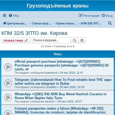
Грузоподъёмные краны
FAQ
Регистрация
Вход
П
Центральный сайт
Список форумов
Краны портальные
КПМ 32/5 ЗПТО им. Кирова
о
КПМ 32/5 ЗПТО им. Кирова
и
Поиск
Расширенный пои
Новая тема
с
21 тема • Страница
1
из
1
к
Темы
official passport purchase [whatsapp: +1(672)2050601]
Purchase genuine passports [whatsapp: +1(672)2050601] ID
cards, dr
Последнее сообщение
jeannevol
«
04 авг 2026, 11:47
Telegram @ahrrendaniel How To Find reliable best THC vape
seller online via telegram in Dubai
Последнее сообщение
Lestdnks
«
30 июл 2026, 19:29
WhatsApp +1(581) 942-4296 Buy Weed Hashish Cocaine in
Rome Milan Naples Italy Turin
Последнее сообщение
penson
«
30 июл 2026, 18:27
Compre pasaportes reales y falsos (WhatsApp: +49 1521
5066462), licencias de conducir, tarjetas de identificación;