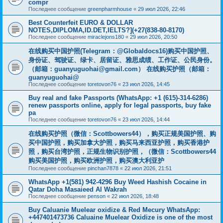
compr
Последнее сообщение
greenpharmhouse
«
29 июл 2026, 22:46
Best Counterfeit EURO & DOLLAR
NOTES,DIPLOMA,ID.DET,IELTS?](+27(838-80-8170)
Последнее сообщение
miraclejons180
«
29 июл 2026, 20:50
在线购买中国护照(Telegram：@Globaldocs16)购买中国护照、
身份证、驾驶证、绿卡、居留证、雅思成绩、工作证、公民身份。
（邮箱：
guanyuguohai@gmail.com
） 在线购买护照（邮箱：
guanyuguohai@
Последнее сообщение
toretovon76
«
23 июл 2026, 14:45
Buy real and fake Passports (WhatsApp: +1 (615)-314-6286)
renew passports online, apply for legal passports, buy fake
pa
Последнее сообщение
toretovon76
«
23 июл 2026, 14:44
在线购买护照（微信：Scottbowers44），购买正规美国护照、购
买中国护照，购买加拿大护照，购买马来西亚护照，购买香港护
照，购买台湾护照，正规生物识别护照，（微信：Scottbowers44
购买美国护照，购买欧洲护照，购买澳大利亚护
Последнее сообщение
pinchan7878
«
22 июл 2026, 21:51
WhatsApp +1(581) 942-4296 Buy Weed Hashish Cocaine in
Qatar Doha Masaieed Al Wakrah
Последнее сообщение
penson
«
22 июл 2026, 18:48
Buy Caluanie Muelear oxidize & Red Mecury WhatsApp:
+447401473736 Caluaine Muelear Oxidize is one of the most