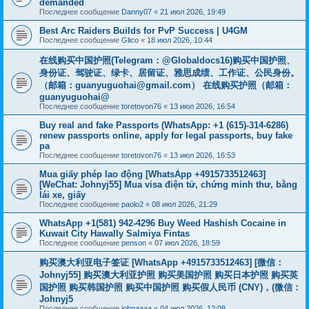
demanded
Последнее сообщение
Danny07
«
21 июл 2026, 19:49
Best Arc Raiders Builds for PvP Success | U4GM
Последнее сообщение
Glico
«
18 июл 2026, 10:44
在线购买中国护照(Telegram：@Globaldocs16)购买中国护照、
身份证、驾驶证、绿卡、居留证、雅思成绩、工作证、公民身份。
（邮箱：
guanyuguohai@gmail.com
） 在线购买护照（邮箱：
guanyuguohai@
Последнее сообщение
toretovon76
«
13 июл 2026, 16:54
Buy real and fake Passports (WhatsApp: +1 (615)-314-6286)
renew passports online, apply for legal passports, buy fake
pa
Последнее сообщение
toretovon76
«
13 июл 2026, 16:53
Mua giấy phép lao động [WhatsApp +4915733512463]
[WeChat: Johnyj55] Mua visa điện tử, chứng minh thư, bằng
lái xe, giấy
Последнее сообщение
paolo2
«
08 июл 2026, 21:29
WhatsApp +1(581) 942-4296 Buy Weed Hashish Cocaine in
Kuwait City Hawally Salmiya Fintas
Последнее сообщение
penson
«
07 июл 2026, 18:59
购买澳大利亚电子签证 [WhatsApp +4915733512463] [微信：
Johnyj55] 购买澳大利亚护照 购买美国护照 购买日本护照 购买英
国护照 购买韩国护照 购买中国护照 购买假人民币 (CNY)，(微信：
Johnyj5
Последнее сообщение
johnaaaa
«
04 июл 2026, 12:08