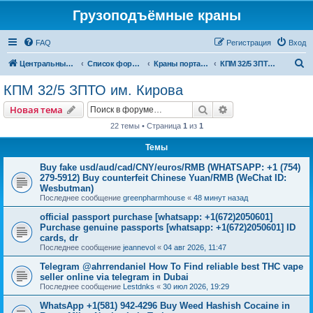
Грузоподъёмные краны
FAQ
Регистрация
Вход
П
Центральный сайт
Список форумов
Краны портальные
КПМ 32/5 ЗПТО им. Кирова
о
КПМ 32/5 ЗПТО им. Кирова
и
Поиск
Расширенный пои
Новая тема
с
22 темы • Страница
1
из
1
к
Темы
Buy fake usd/aud/cad/CNY/euros/RMB (WHATSAPP: +1 (754)
279-5912) Buy counterfeit Chinese Yuan/RMB (WeChat ID:
Wesbutman)
Последнее сообщение
greenpharmhouse
«
48 минут назад
official passport purchase [whatsapp: +1(672)2050601]
Purchase genuine passports [whatsapp: +1(672)2050601] ID
cards, dr
Последнее сообщение
jeannevol
«
04 авг 2026, 11:47
Telegram @ahrrendaniel How To Find reliable best THC vape
seller online via telegram in Dubai
Последнее сообщение
Lestdnks
«
30 июл 2026, 19:29
WhatsApp +1(581) 942-4296 Buy Weed Hashish Cocaine in