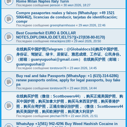
Rome Milan Naples Italy Turin
Последнее сообщение
penson
«
30 июл 2026, 18:27
Compre pasaportes reales y falsos (WhatsApp: +49 1521
5066462), licencias de conducir, tarjetas de identificación;
compr
Последнее сообщение
greenpharmhouse
«
29 июл 2026, 22:46
Best Counterfeit EURO & DOLLAR
NOTES,DIPLOMA,ID.DET,IELTS?](+27(838-80-8170)
Последнее сообщение
miraclejons180
«
29 июл 2026, 20:50
在线购买中国护照(Telegram：@Globaldocs16)购买中国护照、
身份证、驾驶证、绿卡、居留证、雅思成绩、工作证、公民身份。
（邮箱：
guanyuguohai@gmail.com
） 在线购买护照（邮箱：
guanyuguohai@
Последнее сообщение
toretovon76
«
23 июл 2026, 14:45
Buy real and fake Passports (WhatsApp: +1 (615)-314-6286)
renew passports online, apply for legal passports, buy fake
pa
Последнее сообщение
toretovon76
«
23 июл 2026, 14:44
在线购买护照（微信：Scottbowers44），购买正规美国护照、购
买中国护照，购买加拿大护照，购买马来西亚护照，购买香港护
照，购买台湾护照，正规生物识别护照，（微信：Scottbowers44
购买美国护照，购买欧洲护照，购买澳大利亚护
Последнее сообщение
pinchan7878
«
22 июл 2026, 21:51
WhatsApp +1(581) 942-4296 Buy Weed Hashish Cocaine in