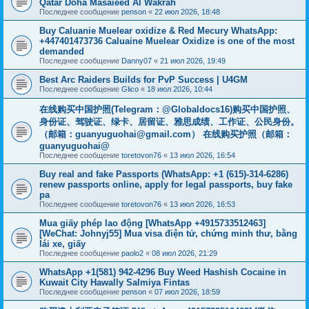
Qatar Doha Masaieed Al Wakrah
Последнее сообщение
penson
«
22 июл 2026, 18:48
Buy Caluanie Muelear oxidize & Red Mecury WhatsApp:
+447401473736 Caluaine Muelear Oxidize is one of the most
demanded
Последнее сообщение
Danny07
«
21 июл 2026, 19:49
Best Arc Raiders Builds for PvP Success | U4GM
Последнее сообщение
Glico
«
18 июл 2026, 10:44
在线购买中国护照(Telegram：@Globaldocs16)购买中国护照、
身份证、驾驶证、绿卡、居留证、雅思成绩、工作证、公民身份。
（邮箱：
guanyuguohai@gmail.com
） 在线购买护照（邮箱：
guanyuguohai@
Последнее сообщение
toretovon76
«
13 июл 2026, 16:54
Buy real and fake Passports (WhatsApp: +1 (615)-314-6286)
renew passports online, apply for legal passports, buy fake
pa
Последнее сообщение
toretovon76
«
13 июл 2026, 16:53
Mua giấy phép lao động [WhatsApp +4915733512463]
[WeChat: Johnyj55] Mua visa điện tử, chứng minh thư, bằng
lái xe, giấy
Последнее сообщение
paolo2
«
08 июл 2026, 21:29
WhatsApp +1(581) 942-4296 Buy Weed Hashish Cocaine in
Kuwait City Hawally Salmiya Fintas
Последнее сообщение
penson
«
07 июл 2026, 18:59