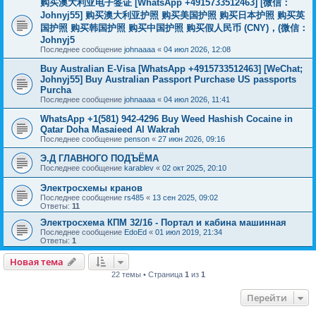
购买澳大利亚电子签证 [WhatsApp +4915733512463] [微信：
Johnyj55] 购买澳大利亚护照 购买美国护照 购买日本护照 购买英
国护照 购买韩国护照 购买中国护照 购买假人民币 (CNY)，(微信：
Johnyj5
Последнее сообщение
johnaaaa
«
04 июл 2026, 12:08
Buy Australian E-Visa [WhatsApp +4915733512463] [WeChat;
Johnyj55] Buy Australian Passport Purchase US passports
Purcha
Последнее сообщение
johnaaaa
«
04 июл 2026, 11:41
WhatsApp +1(581) 942-4296 Buy Weed Hashish Cocaine in
Qatar Doha Masaieed Al Wakrah
Последнее сообщение
penson
«
27 июн 2026, 09:16
Э.Д ГЛАВНОГО ПОДЪЁМА
Последнее сообщение
karablev
«
02 окт 2025, 20:10
Электросхемы кранов
Последнее сообщение
rs485
«
13 сен 2025, 09:02
Ответы:
11
Электросхема КПМ 32/16 - Портал и кабина машинная
Последнее сообщение
EdoEd
«
01 июл 2019, 21:34
Ответы:
1
Новая тема
22 темы • Страница
1
из
1
Перейти