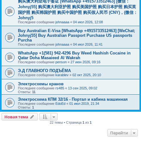
购买澳大利亚电子签证 [WhatsApp +4915733512463] [微信：
Johnyj55] 购买澳大利亚护照 购买美国护照 购买日本护照 购买英
国护照 购买韩国护照 购买中国护照 购买假人民币 (CNY)，(微信：
Johnyj5
Последнее сообщение
johnaaaa
«
04 июл 2026, 12:08
Buy Australian E-Visa [WhatsApp +4915733512463] [WeChat;
Johnyj55] Buy Australian Passport Purchase US passports
Purcha
Последнее сообщение
johnaaaa
«
04 июл 2026, 11:41
WhatsApp +1(581) 942-4296 Buy Weed Hashish Cocaine in
Qatar Doha Masaieed Al Wakrah
Последнее сообщение
penson
«
27 июн 2026, 09:16
Э.Д ГЛАВНОГО ПОДЪЁМА
Последнее сообщение
karablev
«
02 окт 2025, 20:10
Электросхемы кранов
Последнее сообщение
rs485
«
13 сен 2025, 09:02
Ответы:
11
Электросхема КПМ 32/16 - Портал и кабина машинная
Последнее сообщение
EdoEd
«
01 июл 2019, 21:34
Ответы:
1
Новая тема
22 темы • Страница
1
из
1
Перейти