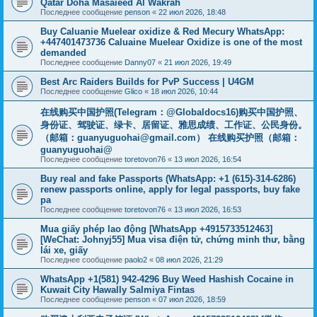
Qatar Doha Masaieed Al Wakrah
Последнее сообщение
penson
«
22 июл 2026, 18:48
Buy Caluanie Muelear oxidize & Red Mecury WhatsApp:
+447401473736 Caluaine Muelear Oxidize is one of the most
demanded
Последнее сообщение
Danny07
«
21 июл 2026, 19:49
Best Arc Raiders Builds for PvP Success | U4GM
Последнее сообщение
Glico
«
18 июл 2026, 10:44
在线购买中国护照(Telegram：@Globaldocs16)购买中国护照、
身份证、驾驶证、绿卡、居留证、雅思成绩、工作证、公民身份。
（邮箱：
guanyuguohai@gmail.com
） 在线购买护照（邮箱：
guanyuguohai@
Последнее сообщение
toretovon76
«
13 июл 2026, 16:54
Buy real and fake Passports (WhatsApp: +1 (615)-314-6286)
renew passports online, apply for legal passports, buy fake
pa
Последнее сообщение
toretovon76
«
13 июл 2026, 16:53
Mua giấy phép lao động [WhatsApp +4915733512463]
[WeChat: Johnyj55] Mua visa điện tử, chứng minh thư, bằng
lái xe, giấy
Последнее сообщение
paolo2
«
08 июл 2026, 21:29
WhatsApp +1(581) 942-4296 Buy Weed Hashish Cocaine in
Kuwait City Hawally Salmiya Fintas
Последнее сообщение
penson
«
07 июл 2026, 18:59