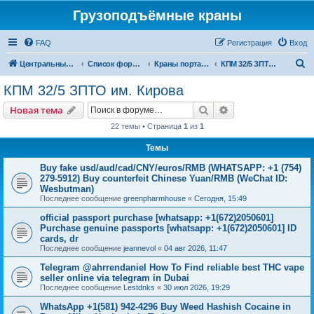
Грузоподъёмные краны
FAQ
Регистрация
Вход
П
Центральный сайт
Список форумов
Краны портальные
КПМ 32/5 ЗПТО им. Кирова
о
КПМ 32/5 ЗПТО им. Кирова
и
Поиск
Расширенный пои
Новая тема
с
22 темы • Страница
1
из
1
к
Темы
Buy fake usd/aud/cad/CNY/euros/RMB (WHATSAPP: +1 (754)
279-5912) Buy counterfeit Chinese Yuan/RMB (WeChat ID:
Wesbutman)
Последнее сообщение
greenpharmhouse
«
Сегодня, 15:49
official passport purchase [whatsapp: +1(672)2050601]
Purchase genuine passports [whatsapp: +1(672)2050601] ID
cards, dr
Последнее сообщение
jeannevol
«
04 авг 2026, 11:47
Telegram @ahrrendaniel How To Find reliable best THC vape
seller online via telegram in Dubai
Последнее сообщение
Lestdnks
«
30 июл 2026, 19:29
WhatsApp +1(581) 942-4296 Buy Weed Hashish Cocaine in