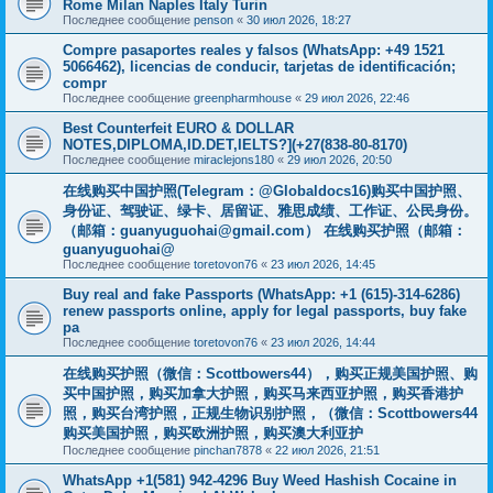
Rome Milan Naples Italy Turin
Последнее сообщение
penson
«
30 июл 2026, 18:27
Compre pasaportes reales y falsos (WhatsApp: +49 1521
5066462), licencias de conducir, tarjetas de identificación;
compr
Последнее сообщение
greenpharmhouse
«
29 июл 2026, 22:46
Best Counterfeit EURO & DOLLAR
NOTES,DIPLOMA,ID.DET,IELTS?](+27(838-80-8170)
Последнее сообщение
miraclejons180
«
29 июл 2026, 20:50
在线购买中国护照(Telegram：@Globaldocs16)购买中国护照、
身份证、驾驶证、绿卡、居留证、雅思成绩、工作证、公民身份。
（邮箱：
guanyuguohai@gmail.com
） 在线购买护照（邮箱：
guanyuguohai@
Последнее сообщение
toretovon76
«
23 июл 2026, 14:45
Buy real and fake Passports (WhatsApp: +1 (615)-314-6286)
renew passports online, apply for legal passports, buy fake
pa
Последнее сообщение
toretovon76
«
23 июл 2026, 14:44
在线购买护照（微信：Scottbowers44），购买正规美国护照、购
买中国护照，购买加拿大护照，购买马来西亚护照，购买香港护
照，购买台湾护照，正规生物识别护照，（微信：Scottbowers44
购买美国护照，购买欧洲护照，购买澳大利亚护
Последнее сообщение
pinchan7878
«
22 июл 2026, 21:51
WhatsApp +1(581) 942-4296 Buy Weed Hashish Cocaine in