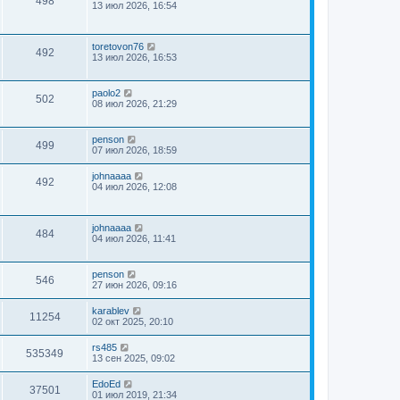
498
13 июл 2026, 16:54
toretovon76
492
13 июл 2026, 16:53
paolo2
502
08 июл 2026, 21:29
penson
499
07 июл 2026, 18:59
johnaaaa
492
04 июл 2026, 12:08
johnaaaa
484
04 июл 2026, 11:41
penson
546
27 июн 2026, 09:16
karablev
11254
02 окт 2025, 20:10
rs485
535349
13 сен 2025, 09:02
EdoEd
37501
01 июл 2019, 21:34