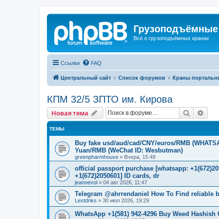
Грузоподъёмные
Всё о грузоподъёмных кранах
Ссылки
FAQ
Центральный сайт
Список форумов
Краны портальн
КПМ 32/5 ЗПТО им. Кирова
Поиск
Рас
Новая тема
ТЕМЫ
Buy fake usd/aud/cad/CNY/euros/RMB (WHATSAPP
Yuan/RMB (WeChat ID: Wesbutman)
greenpharmhouse
»
Вчера, 15:49
official passport purchase [whatsapp: +1(672)
+1(672)2050601] ID cards, dr
jeannevol
»
04 авг 2026, 11:47
Telegram @ahrrendaniel How To Find reliable be
Lestdnks
»
30 июл 2026, 19:29
WhatsApp +1(581) 942-4296 Buy Weed Hashish C