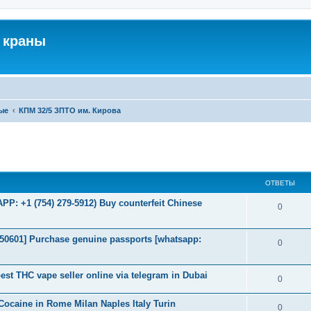
 краны
ые
КПМ 32/5 ЗПТО им. Кирова
ширенный поиск
ОТВЕТЫ
: +1 (754) 279-5912) Buy counterfeit Chinese
0
2050601] Purchase genuine passports [whatsapp:
0
st THC vape seller online via telegram in Dubai
0
ocaine in Rome Milan Naples Italy Turin
0