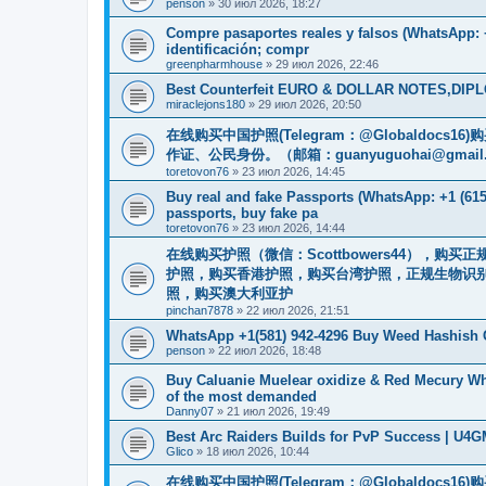
penson
»
30 июл 2026, 18:27
Compre pasaportes reales y falsos (WhatsApp: +
identificación; compr
greenpharmhouse
»
29 июл 2026, 22:46
Best Counterfeit EURO & DOLLAR NOTES,DIPLO
miraclejons180
»
29 июл 2026, 20:50
在线购买中国护照(Telegram：@Globaldo
作证、公民身份。（邮箱：
guanyuguohai@gmail
toretovon76
»
23 июл 2026, 14:45
Buy real and fake Passports (WhatsApp: +1 (615)
passports, buy fake pa
toretovon76
»
23 июл 2026, 14:44
在线购买护照（微信：Scottbowers44），
护照，购买香港护照，购买台湾护照，正规生物识别护照
照，购买澳大利亚护
pinchan7878
»
22 июл 2026, 21:51
WhatsApp +1(581) 942-4296 Buy Weed Hashish 
penson
»
22 июл 2026, 18:48
Buy Caluanie Muelear oxidize & Red Mecury Wh
of the most demanded
Danny07
»
21 июл 2026, 19:49
Best Arc Raiders Builds for PvP Success | U4
Glico
»
18 июл 2026, 10:44
在线购买中国护照(Telegram：@Globaldo