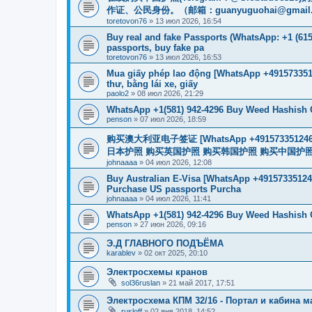
作证、公民身份。（邮箱：
guanyuguohai@gmail
toretovon76
»
13 июл 2026, 16:54
Buy real and fake Passports (WhatsApp: +1 (615)
passports, buy fake pa
toretovon76
»
13 июл 2026, 16:53
Mua giấy phép lao động [WhatsApp +4915733512
thư, bằng lái xe, giấy
paolo2
»
08 июл 2026, 21:29
WhatsApp +1(581) 942-4296 Buy Weed Hashish C
penson
»
07 июл 2026, 18:59
购买澳大利亚电子签证 [WhatsApp +4915733512
日本护照 购买英国护照 购买韩国护照 购买中国护照 购买
johnaaaa
»
04 июл 2026, 12:08
Buy Australian E-Visa [WhatsApp +491573351246
Purchase US passports Purcha
johnaaaa
»
04 июл 2026, 11:41
WhatsApp +1(581) 942-4296 Buy Weed Hashish 
penson
»
27 июн 2026, 09:16
Э.Д ГЛАВНОГО ПОДЪЁМА
karablev
»
02 окт 2025, 20:10
Электросхемы кранов
sol36ruslan
»
21 май 2017, 17:51
Электросхема КПМ 32/16 - Портал и кабина 
rusloff
»
02 янв 2018, 14:52