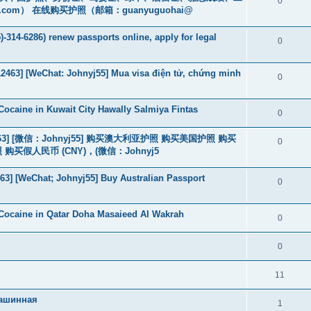
0
.com
） 在线购买护照（邮箱：guanyuguohai@
-314-6286) renew passports online, apply for legal
0
463] [WeChat: Johnyj55] Mua visa điện tử, chứng minh
0
ocaine in Kuwait City Hawally Salmiya Fintas
0
463] [微信：Johnyj55] 购买澳大利亚护照 购买美国护照 购买
0
假人民币 (CNY)，(微信：Johnyj5
3] [WeChat; Johnyj55] Buy Australian Passport
0
Cocaine in Qatar Doha Masaieed Al Wakrah
0
0
11
машинная
1