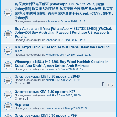
购买澳大利亚电子签证 [WhatsApp +4915733512463] [微信：
Johnyj55] 购买澳大利亚护照 购买美国护照 购买日本护照 购买英
国护照 购买韩国护照 购买中国护照 购买假人民币 (CNY)，(微信：
Johnyj5
Последнее сообщение
johnaaaa
«
04 июл 2026, 12:12
Buy Australian E-Visa [WhatsApp +4915733512463] [WeChat;
Johnyj55] Buy Australian Passport Purchase US passports
Purcha
Последнее сообщение
johnaaaa
«
04 июл 2026, 11:47
MMOexp:Diablo 4 Season 14 War Plans Break the Leveling
Meta
Последнее сообщение
Anselmrosseti
«
27 июн 2026, 11:33
WhatsApp +1(581) 942-4296 Buy Weed Hashish Cocaine in
Dubai Abu Dhabi Ajman United Arab Emirates
Последнее сообщение
penson
«
27 июн 2026, 09:17
Электросхемы КПЛ 5-30 проекта 81040
Последнее сообщение
rusloff
«
13 дек 2023, 11:44
Ответы:
18
1
2
Электросхема КПЛ 5-30 проекта К27
Последнее сообщение
rusloff
«
13 авг 2023, 18:00
Ответы:
1
Чертежи
Последнее сообщение
b.alexandrr
«
06 мар 2023, 20:38
Электросхемы КПЛ 5-30 проекта Р99