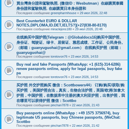
買台灣身分證和駕駛執照. (微信ID：Wesbutman）在線購買泰國
身份證和駕駛執照. 在線購買日本身份證和
Последнее сообщение
greenpharmhouse
«
29 июл 2026, 22:48
Best Counterfeit EURO & DOLLAR
NOTES,DIPLOMA,ID.DET,IELTS?](+27(838-80-8170)
Последнее сообщение
miraclejons180
«
29 июл 2026, 20:48
在线购买中国护照(Telegram：@Globaldocs16)购买中国护照、
身份证、驾驶证、绿卡、居留证、雅思成绩、工作证、公民身份。
（邮箱：
guanyuguohai@gmail.com
） 在线购买护照（邮箱：
guanyuguohai@
Последнее сообщение
toretovon76
«
23 июл 2026, 14:53
Buy real and fake Passports (WhatsApp: +1 (615)-314-6286)
renew passports online, apply for legal passports, buy fake
pa
Последнее сообщение
toretovon76
«
23 июл 2026, 14:53
买护照 外交护照购买 微信：Scottbowers44） 订购/购买/获取/购
买护照 ，美国护照合法，真实，生物合法护照，英国/欧洲/加拿大
护照，中国护照，在数据库中注册的澳大利亚护照，出售护照，我
在哪里可以获得护照 微信：Scottbo
Последнее сообщение
pinchan7878
«
22 июл 2026, 21:43
Buy passports online (WhatsApp : +49 1575 3756974), buy
legitimate US passports, buy Chinese passports, (WeChat:
Scottbo
Последнее сообщение
pinchan7878
«
22 июл 2026, 21:42