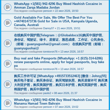
WhatsApp +1(581) 942-4296 Buy Weed Hashish Cocaine in
Amman Zarqa Madaba Jordan
Последнее сообщение
penson
«
22 июл 2026, 18:50
Gold Available For Sale, We Offer The Best For You
+447401473736 Gold for Sale in USA, Kampala Uganda,
Canada, Australi
Последнее сообщение
Danny07
«
21 июл 2026, 19:51
在线购买中国护照(Telegram：@Globaldocs16)购买中国护照、
身份证、驾驶证、绿卡、居留证、雅思成绩、工作证、公民身份。
（邮箱：
guanyuguohai@gmail.com
） 在线购买护照（邮箱：
guanyuguohai@
Последнее сообщение
toretovon76
«
13 июл 2026, 16:57
Buy real and fake Passports (WhatsApp: +1 (615)-314-6286)
renew passports online, apply for legal passports, buy fake
pa
Последнее сообщение
toretovon76
«
13 июл 2026, 16:57
购买工作许可证 [WhatsApp +4915733512463] [微信：Johnyj55]
购买电子签证，购买身份证、购买驾驶执照、购买居留许可 购买澳
大利亚护照，购买美国护照，购买日本护照，购买英国护照，购买
韩国护照，购买中国护照
Последнее сообщение
paolo2
«
08 июл 2026, 21:37
WhatsApp +1(581) 942-4296 Buy Weed Hashish Cocaine in
Manama Hamad Town Bahrain
Последнее сообщение
penson
«
07 июл 2026, 19:02