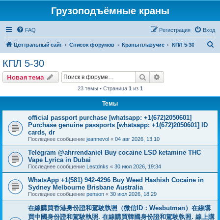
Грузоподъёмные краны
FAQ
Регистрация
Вход
П
Центральный сайт
Список форумов
Краны плавучие
КПЛ 5-30
о
КПЛ 5-30
и
Поиск
Расширенный пои
Новая тема
с
23 темы • Страница
1
из
1
к
Темы
official passport purchase [whatsapp: +1(672)2050601]
Purchase genuine passports [whatsapp: +1(672)2050601] ID
cards, dr
Последнее сообщение
jeannevol
«
04 авг 2026, 13:10
Telegram @ahrrendaniel Buy cocaine LSD ketamine THC
Vape Lyrica in Dubai
Последнее сообщение
Lestdnks
«
30 июл 2026, 19:34
WhatsApp +1(581) 942-4296 Buy Weed Hashish Cocaine in
Sydney Melbourne Brisbane Australia
Последнее сообщение
penson
«
30 июл 2026, 18:29
在線購買香港身份證和駕駛執照（微信ID：Wesbutman）在線購
買中國身份證和駕駛執照. 在線購買韓國身份證和駕駛執照. 線上購