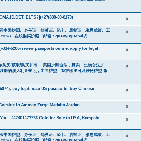
MA,ID.DET,IELTS?](+27(838-80-8170)
0
cs16)购买中国护照、身份证、驾驶证、绿卡、居留证、雅思成绩、工
0
.com
） 在线购买护照（邮箱：guanyuguohai@
-314-6286) renew passports online, apply for legal
0
） 订购/购买/获取/购买护照 ，美国护照合法，真实，生物合法护
0
中注册的澳大利亚护照，出售护照，我在哪里可以获得护照 微
6974), buy legitimate US passports, buy Chinese
0
 Cocaine in Amman Zarqa Madaba Jordan
0
r You +447401473736 Gold for Sale in USA, Kampala
0
cs16)购买中国护照、身份证、驾驶证、绿卡、居留证、雅思成绩、工
0
.com
） 在线购买护照（邮箱：guanyuguohai@