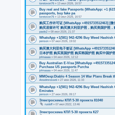
toretovon76
»
13 июл 2026, 16:57
Buy real and fake Passports (WhatsApp: +1 (615)
passports, buy fake pa
toretovon76
»
13 июл 2026, 16:57
购买工作许可证 [WhatsApp +491573351246
购买居留许可 购买澳大利亚护照，购买美国护照，
paolo2
»
08 июл 2026, 21:37
WhatsApp +1(581) 942-4296 Buy Weed Hashish
penson
»
07 июл 2026, 19:02
购买澳大利亚电子签证 [WhatsApp +4915733512
日本护照 购买英国护照 购买韩国护照 购买中国护照 购买
johnaaaa
»
04 июл 2026, 12:12
Buy Australian E-Visa [WhatsApp +491573351246
Purchase US passports Purcha
johnaaaa
»
04 июл 2026, 11:47
MMOexp:Diablo 4 Season 14 War Plans Break t
Anselmrosseti
»
27 июн 2026, 11:33
WhatsApp +1(581) 942-4296 Buy Weed Hashish 
Emirates
penson
»
27 июн 2026, 09:17
Электросхемы КПЛ 5-30 проекта 81040
rusloff
»
07 июл 2022, 13:46
Электросхема КПЛ 5-30 проекта К27