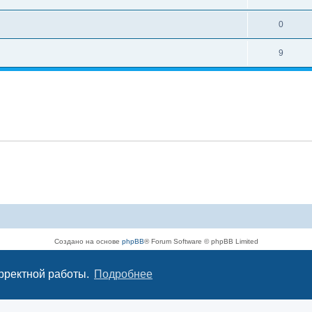
0
9
Создано на основе
phpBB
® Forum Software © phpBB Limited
Русская поддержка phpBB
Конфиденциальность
|
Правила
орректной работы.
Подробнее