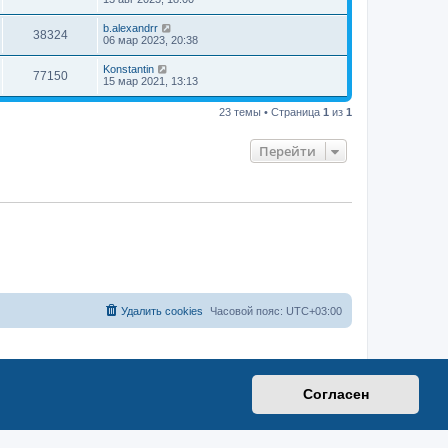
b.alexandrr
38324
06 мар 2023, 20:38
Konstantin
77150
15 мар 2021, 13:13
23 темы • Страница
1
из
1
Перейти
Удалить cookies
Часовой пояс:
UTC+03:00
Согласен