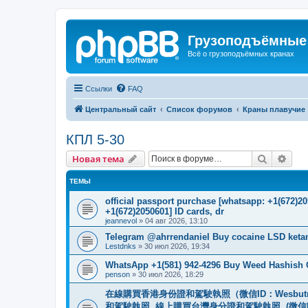
Грузоподъёмные
Всё о грузоподъёмных кранах
Ссылки
FAQ
Центральный сайт
Список форумов
Краны плавучие
КПЛ 5-30
Поиск
Рас
Новая тема
ТЕМЫ
official passport purchase [whatsapp: +1(672)
+1(672)2050601] ID cards, dr
jeannevol
»
04 авг 2026, 13:10
Telegram @ahrrendaniel Buy cocaine LSD keta
Lestdnks
»
30 июл 2026, 19:34
WhatsApp +1(581) 942-4296 Buy Weed Hashish C
penson
»
30 июл 2026, 18:29
在線購買香港身份證和駕駛執照（微信ID：Wesbu
和駕駛執照. 線上購買台灣身分證和駕駛執照. (微信