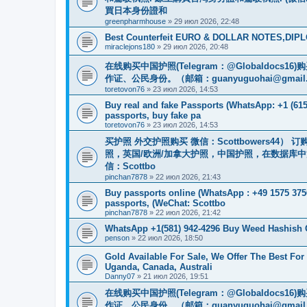
買日本身份證和
greenpharmhouse
»
29 июл 2026, 22:48
Best Counterfeit EURO & DOLLAR NOTES,DIPLO
miraclejons180
»
29 июл 2026, 20:48
在线购买中国护照(Telegram：@Globaldo
作证、公民身份。（邮箱：
guanyuguohai@gmail
toretovon76
»
23 июл 2026, 14:53
Buy real and fake Passports (WhatsApp: +1 (615)
passports, buy fake pa
toretovon76
»
23 июл 2026, 14:53
买护照 外交护照购买 微信：Scottbowers44
照，英国/欧洲/加拿大护照，中国护照，在数据库
信：Scottbo
pinchan7878
»
22 июл 2026, 21:43
Buy passports online (WhatsApp : +49 1575 375
passports, (WeChat: Scottbo
pinchan7878
»
22 июл 2026, 21:42
WhatsApp +1(581) 942-4296 Buy Weed Hashish
penson
»
22 июл 2026, 18:50
Gold Available For Sale, We Offer The Best Fo
Uganda, Canada, Australi
Danny07
»
21 июл 2026, 19:51
在线购买中国护照(Telegram：@Globaldo
作证、公民身份。（邮箱：
guanyuguohai@gmail