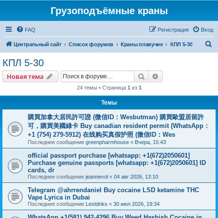
Грузоподъёмные краны
FAQ
Регистрация
Вход
П
Центральный сайт
Список форумов
Краны плавучие
КПЛ 5-30
о
КПЛ 5-30
и
Поиск
Расширенный пои
Новая тема
с
24 темы • Страница
1
из
1
к
Темы
購買加拿大居民許可證 (微信ID：Wesbutman) 購買歐盟居留許
可，購買美國綠卡 Buy canadian resident permit (WhatsApp：
+1 (754) 279-5912) 在线购买真假护照 (微信ID：Wes
Последнее сообщение
greenpharmhouse
«
Вчера, 15:43
official passport purchase [whatsapp: +1(672)2050601]
Purchase genuine passports [whatsapp: +1(672)2050601] ID
cards, dr
Последнее сообщение
jeannevol
«
04 авг 2026, 13:10
Telegram @ahrrendaniel Buy cocaine LSD ketamine THC
Vape Lyrica in Dubai
Последнее сообщение
Lestdnks
«
30 июл 2026, 19:34
WhatsApp +1(581) 942-4296 Buy Weed Hashish Cocaine in