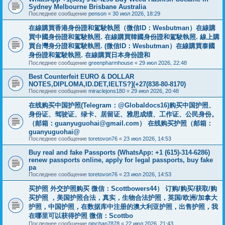
Sydney Melbourne Brisbane Australia
Последнее сообщение
penson
«
30 июл 2026, 18:29
在線購買香港身份證和駕駛執照（微信ID：Wesbutman）在線購
買中國身份證和駕駛執照. 在線購買韓國身份證和駕駛執照. 線上購
買台灣身分證和駕駛執照. (微信ID：Wesbutman）在線購買泰國
身份證和駕駛執照. 在線購買日本身份證和
Последнее сообщение
greenpharmhouse
«
29 июл 2026, 22:48
Best Counterfeit EURO & DOLLAR
NOTES,DIPLOMA,ID.DET,IELTS?](+27(838-80-8170)
Последнее сообщение
miraclejons180
«
29 июл 2026, 20:48
在线购买中国护照(Telegram：@Globaldocs16)购买中国护照、
身份证、驾驶证、绿卡、居留证、雅思成绩、工作证、公民身份。
（邮箱：
guanyuguohai@gmail.com
） 在线购买护照（邮箱：
guanyuguohai@
Последнее сообщение
toretovon76
«
23 июл 2026, 14:53
Buy real and fake Passports (WhatsApp: +1 (615)-314-6286)
renew passports online, apply for legal passports, buy fake
pa
Последнее сообщение
toretovon76
«
23 июл 2026, 14:53
买护照 外交护照购买 微信：Scottbowers44） 订购/购买/获取/购
买护照 ，美国护照合法，真实，生物合法护照，英国/欧洲/加拿大
护照，中国护照，在数据库中注册的澳大利亚护照，出售护照，我
在哪里可以获得护照 微信：Scottbo
Последнее сообщение
pinchan7878
«
22 июл 2026, 21:43