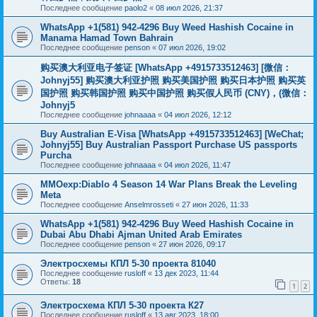
Последнее сообщение
paolo2
«
08 июл 2026, 21:37
WhatsApp +1(581) 942-4296 Buy Weed Hashish Cocaine in
Manama Hamad Town Bahrain
Последнее сообщение
penson
«
07 июл 2026, 19:02
购买澳大利亚电子签证 [WhatsApp +4915733512463] [微信：
Johnyj55] 购买澳大利亚护照 购买美国护照 购买日本护照 购买英
国护照 购买韩国护照 购买中国护照 购买假人民币 (CNY)，(微信：
Johnyj5
Последнее сообщение
johnaaaa
«
04 июл 2026, 12:12
Buy Australian E-Visa [WhatsApp +4915733512463] [WeChat;
Johnyj55] Buy Australian Passport Purchase US passports
Purcha
Последнее сообщение
johnaaaa
«
04 июл 2026, 11:47
MMOexp:Diablo 4 Season 14 War Plans Break the Leveling
Meta
Последнее сообщение
Anselmrosseti
«
27 июн 2026, 11:33
WhatsApp +1(581) 942-4296 Buy Weed Hashish Cocaine in
Dubai Abu Dhabi Ajman United Arab Emirates
Последнее сообщение
penson
«
27 июн 2026, 09:17
Электросхемы КПЛ 5-30 проекта 81040
Последнее сообщение
rusloff
«
13 дек 2023, 11:44
Ответы:
18
1
2
Электросхема КПЛ 5-30 проекта К27
Последнее сообщение
rusloff
«
13 авг 2023, 18:00