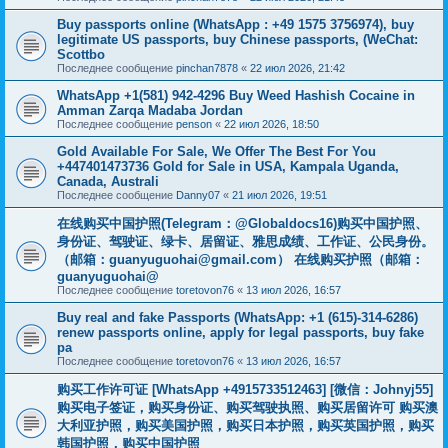
Buy passports online (WhatsApp : +49 1575 3756974), buy
legitimate US passports, buy Chinese passports, (WeChat:
Scottbo
Последнее сообщение
pinchan7878
«
22 июл 2026, 21:42
WhatsApp +1(581) 942-4296 Buy Weed Hashish Cocaine in
Amman Zarqa Madaba Jordan
Последнее сообщение
penson
«
22 июл 2026, 18:50
Gold Available For Sale, We Offer The Best For You
+447401473736 Gold for Sale in USA, Kampala Uganda,
Canada, Australi
Последнее сообщение
Danny07
«
21 июл 2026, 19:51
在线购买中国护照(Telegram：@Globaldocs16)购买中国护照、
身份证、驾驶证、绿卡、居留证、雅思成绩、工作证、公民身份。
（邮箱：
guanyuguohai@gmail.com
） 在线购买护照（邮箱：
guanyuguohai@
Последнее сообщение
toretovon76
«
13 июл 2026, 16:57
Buy real and fake Passports (WhatsApp: +1 (615)-314-6286)
renew passports online, apply for legal passports, buy fake
pa
Последнее сообщение
toretovon76
«
13 июл 2026, 16:57
购买工作许可证 [WhatsApp +4915733512463] [微信：Johnyj55]
购买电子签证，购买身份证、购买驾驶执照、购买居留许可 购买澳
大利亚护照，购买美国护照，购买日本护照，购买英国护照，购买
韩国护照，购买中国护照