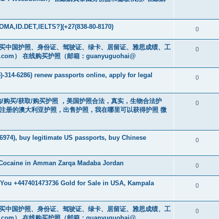
MA,ID.DET,IELTS?](+27(838-80-8170)
0
cs16)购买中国护照、身份证、驾驶证、绿卡、居留证、雅思成绩、工
0
.com
） 在线购买护照（邮箱：guanyuguohai@
-314-6286) renew passports online, apply for legal
0
） 订购/购买/获取/购买护照 ，美国护照合法，真实，生物合法护
0
中注册的澳大利亚护照，出售护照，我在哪里可以获得护照 微
6974), buy legitimate US passports, buy Chinese
0
 Cocaine in Amman Zarqa Madaba Jordan
0
r You +447401473736 Gold for Sale in USA, Kampala
0
cs16)购买中国护照、身份证、驾驶证、绿卡、居留证、雅思成绩、工
0
.com
） 在线购买护照（邮箱：guanyuguohai@