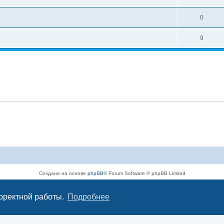
0
9
Создано на основе
phpBB
® Forum Software © phpBB Limited
Русская поддержка phpBB
Конфиденциальность
|
Правила
орректной работы.
Подробнее