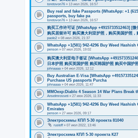
toretovon76
»
13 июл 2026, 16:57
Buy real and fake Passports (WhatsApp: +1 (615)
passports, buy fake pa
toretovon76
»
13 июл 2026, 16:57
购买工作许可证 [WhatsApp +491573351246
购买居留许可 购买澳大利亚护照，购买美国护照，
paolo2
»
08 июл 2026, 21:37
WhatsApp +1(581) 942-4296 Buy Weed Hashish
penson
»
07 июл 2026, 19:02
购买澳大利亚电子签证 [WhatsApp +4915733512
日本护照 购买英国护照 购买韩国护照 购买中国护照 购买
johnaaaa
»
04 июл 2026, 12:12
Buy Australian E-Visa [WhatsApp +491573351246
Purchase US passports Purcha
johnaaaa
»
04 июл 2026, 11:47
MMOexp:Diablo 4 Season 14 War Plans Break t
Anselmrosseti
»
27 июн 2026, 11:33
WhatsApp +1(581) 942-4296 Buy Weed Hashish 
Emirates
penson
»
27 июн 2026, 09:17
Электросхемы КПЛ 5-30 проекта 81040
rusloff
»
07 июл 2022, 13:46
Электросхема КПЛ 5-30 проекта К27