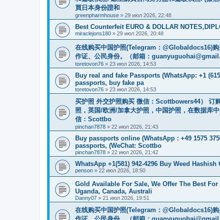
買日本身份證和
greenpharmhouse
»
29 июл 2026, 22:48
Best Counterfeit EURO & DOLLAR NOTES,DIPLO
miraclejons180
»
29 июл 2026, 20:48
在线购买中国护照(Telegram：@Globaldo
作证、公民身份。（邮箱：
guanyuguohai@gmail
toretovon76
»
23 июл 2026, 14:53
Buy real and fake Passports (WhatsApp: +1 (615)
passports, buy fake pa
toretovon76
»
23 июл 2026, 14:53
买护照 外交护照购买 微信：Scottbowers44
照，英国/欧洲/加拿大护照，中国护照，在数据库
信：Scottbo
pinchan7878
»
22 июл 2026, 21:43
Buy passports online (WhatsApp : +49 1575 375
passports, (WeChat: Scottbo
pinchan7878
»
22 июл 2026, 21:42
WhatsApp +1(581) 942-4296 Buy Weed Hashish
penson
»
22 июл 2026, 18:50
Gold Available For Sale, We Offer The Best Fo
Uganda, Canada, Australi
Danny07
»
21 июл 2026, 19:51
在线购买中国护照(Telegram：@Globaldo
作证、公民身份。（邮箱：
guanyuguohai@gmail