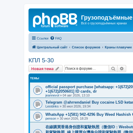
Грузоподъёмные
Всё о грузоподъёмных кранах
Ссылки
FAQ
Центральный сайт
Список форумов
Краны плавучие
КПЛ 5-30
Поиск
Рас
Новая тема
ТЕМЫ
official passport purchase [whatsapp: +1(672)
+1(672)2050601] ID cards, dr
jeannevol
»
04 авг 2026, 13:10
Telegram @ahrrendaniel Buy cocaine LSD keta
Lestdnks
»
30 июл 2026, 19:34
WhatsApp +1(581) 942-4296 Buy Weed Hashish C
penson
»
30 июл 2026, 18:29
在線購買香港身份證和駕駛執照（微信ID：Wesbu
和駕駛執照. 線上購買台灣身分證和駕駛執照. (微信