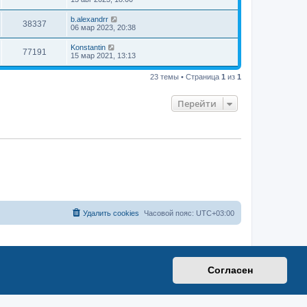
b.alexandrr
38337
06 мар 2023, 20:38
Konstantin
77191
15 мар 2021, 13:13
23 темы • Страница
1
из
1
Перейти
Удалить cookies
Часовой пояс:
UTC+03:00
Согласен