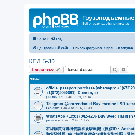
Грузоподъёмные
Всё о грузоподъёмных кранах
Ссылки
FAQ
Центральный сайт
Список форумов
Краны плавучие
КПЛ 5-30
Поиск
Рас
Новая тема
ТЕМЫ
official passport purchase [whatsapp: +1(672)
+1(672)2050601] ID cards, dr
jeannevol
»
04 авг 2026, 13:10
Telegram @ahrrendaniel Buy cocaine LSD keta
Lestdnks
»
30 июл 2026, 19:34
WhatsApp +1(581) 942-4296 Buy Weed Hashish C
penson
»
30 июл 2026, 18:29
在線購買香港身份證和駕駛執照（微信ID：Wesbu
和駕駛執照. 線上購買台灣身分證和駕駛執照. (微信