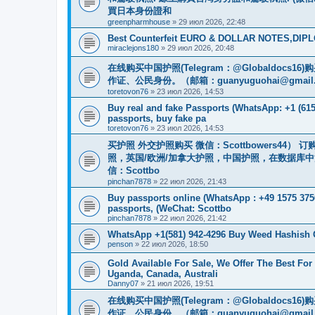
買日本身份證和
greenpharmhouse
»
29 июл 2026, 22:48
Best Counterfeit EURO & DOLLAR NOTES,DIPLO
miraclejons180
»
29 июл 2026, 20:48
在线购买中国护照(Telegram：@Globaldo
作证、公民身份。（邮箱：
guanyuguohai@gmail
toretovon76
»
23 июл 2026, 14:53
Buy real and fake Passports (WhatsApp: +1 (615)
passports, buy fake pa
toretovon76
»
23 июл 2026, 14:53
买护照 外交护照购买 微信：Scottbowers44
照，英国/欧洲/加拿大护照，中国护照，在数据库
信：Scottbo
pinchan7878
»
22 июл 2026, 21:43
Buy passports online (WhatsApp : +49 1575 375
passports, (WeChat: Scottbo
pinchan7878
»
22 июл 2026, 21:42
WhatsApp +1(581) 942-4296 Buy Weed Hashish
penson
»
22 июл 2026, 18:50
Gold Available For Sale, We Offer The Best Fo
Uganda, Canada, Australi
Danny07
»
21 июл 2026, 19:51
在线购买中国护照(Telegram：@Globaldo
作证、公民身份。（邮箱：
guanyuguohai@gmail