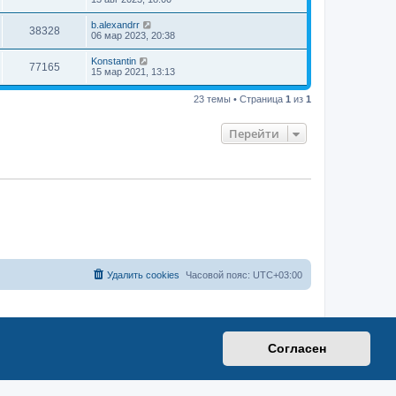
b.alexandrr
38328
06 мар 2023, 20:38
Konstantin
77165
15 мар 2021, 13:13
23 темы • Страница
1
из
1
Перейти
Удалить cookies
Часовой пояс:
UTC+03:00
Согласен