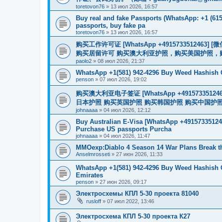
toretovon76
»
13 июл 2026, 16:57
Buy real and fake Passports (WhatsApp: +1 (615)
passports, buy fake pa
toretovon76
»
13 июл 2026, 16:57
购买工作许可证 [WhatsApp +491573351246
购买居留许可 购买澳大利亚护照，购买美国护照，
paolo2
»
08 июл 2026, 21:37
WhatsApp +1(581) 942-4296 Buy Weed Hashish
penson
»
07 июл 2026, 19:02
购买澳大利亚电子签证 [WhatsApp +4915733512
日本护照 购买英国护照 购买韩国护照 购买中国护照 购买
johnaaaa
»
04 июл 2026, 12:12
Buy Australian E-Visa [WhatsApp +491573351246
Purchase US passports Purcha
johnaaaa
»
04 июл 2026, 11:47
MMOexp:Diablo 4 Season 14 War Plans Break t
Anselmrosseti
»
27 июн 2026, 11:33
WhatsApp +1(581) 942-4296 Buy Weed Hashish 
Emirates
penson
»
27 июн 2026, 09:17
Электросхемы КПЛ 5-30 проекта 81040
rusloff
»
07 июл 2022, 13:46
Электросхема КПЛ 5-30 проекта К27