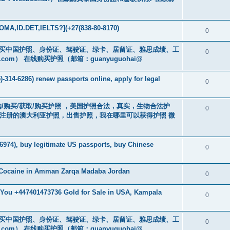
MA,ID.DET,IELTS?](+27(838-80-8170)
0
cs16)购买中国护照、身份证、驾驶证、绿卡、居留证、雅思成绩、工
0
.com
） 在线购买护照（邮箱：guanyuguohai@
-314-6286) renew passports online, apply for legal
0
） 订购/购买/获取/购买护照 ，美国护照合法，真实，生物合法护
0
中注册的澳大利亚护照，出售护照，我在哪里可以获得护照 微
6974), buy legitimate US passports, buy Chinese
0
 Cocaine in Amman Zarqa Madaba Jordan
0
r You +447401473736 Gold for Sale in USA, Kampala
0
cs16)购买中国护照、身份证、驾驶证、绿卡、居留证、雅思成绩、工
0
.com
） 在线购买护照（邮箱：guanyuguohai@