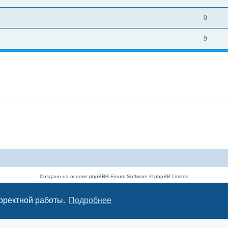
0
9
Создано на основе
phpBB
® Forum Software © phpBB Limited
Русская поддержка phpBB
Конфиденциальность
|
Правила
орректной работы.
Подробнее