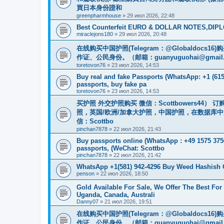
買日本身份證和
greenpharmhouse
»
29 июл 2026, 22:48
Best Counterfeit EURO & DOLLAR NOTES,DIPLO
miraclejons180
»
29 июл 2026, 20:48
在线购买中国护照(Telegram：@Globaldo
作证、公民身份。（邮箱：
guanyuguohai@gmail
toretovon76
»
23 июл 2026, 14:53
Buy real and fake Passports (WhatsApp: +1 (615)
passports, buy fake pa
toretovon76
»
23 июл 2026, 14:53
买护照 外交护照购买 微信：Scottbowers44
照，英国/欧洲/加拿大护照，中国护照，在数据库
信：Scottbo
pinchan7878
»
22 июл 2026, 21:43
Buy passports online (WhatsApp : +49 1575 375
passports, (WeChat: Scottbo
pinchan7878
»
22 июл 2026, 21:42
WhatsApp +1(581) 942-4296 Buy Weed Hashish
penson
»
22 июл 2026, 18:50
Gold Available For Sale, We Offer The Best Fo
Uganda, Canada, Australi
Danny07
»
21 июл 2026, 19:51
在线购买中国护照(Telegram：@Globaldo
作证、公民身份。（邮箱：
guanyuguohai@gmail