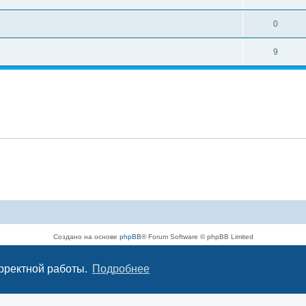
0
9
Создано на основе
phpBB
® Forum Software © phpBB Limited
Русская поддержка phpBB
Конфиденциальность
|
Правила
орректной работы.
Подробнее