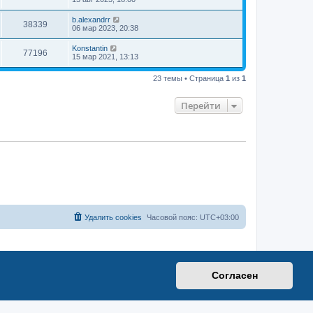
b.alexandrr
38339
06 мар 2023, 20:38
Konstantin
77196
15 мар 2021, 13:13
23 темы • Страница
1
из
1
Перейти
Удалить cookies
Часовой пояс:
UTC+03:00
Согласен