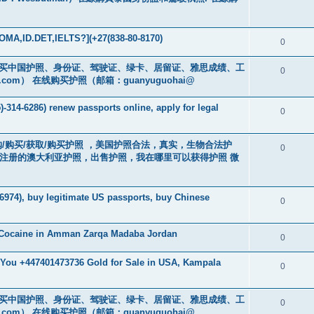
MA,ID.DET,IELTS?](+27(838-80-8170)
0
cs16)购买中国护照、身份证、驾驶证、绿卡、居留证、雅思成绩、工
0
.com
） 在线购买护照（邮箱：guanyuguohai@
-314-6286) renew passports online, apply for legal
0
） 订购/购买/获取/购买护照 ，美国护照合法，真实，生物合法护
0
中注册的澳大利亚护照，出售护照，我在哪里可以获得护照 微
6974), buy legitimate US passports, buy Chinese
0
 Cocaine in Amman Zarqa Madaba Jordan
0
r You +447401473736 Gold for Sale in USA, Kampala
0
cs16)购买中国护照、身份证、驾驶证、绿卡、居留证、雅思成绩、工
0
.com
） 在线购买护照（邮箱：guanyuguohai@