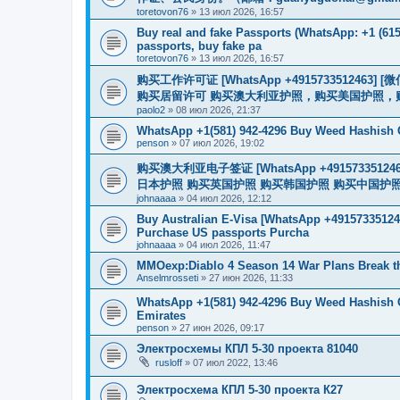
toretovon76
»
13 июл 2026, 16:57
Buy real and fake Passports (WhatsApp: +1 (615)
passports, buy fake pa
toretovon76
»
13 июл 2026, 16:57
购买工作许可证 [WhatsApp +491573351246
购买居留许可 购买澳大利亚护照，购买美国护照，
paolo2
»
08 июл 2026, 21:37
WhatsApp +1(581) 942-4296 Buy Weed Hashish
penson
»
07 июл 2026, 19:02
购买澳大利亚电子签证 [WhatsApp +4915733512
日本护照 购买英国护照 购买韩国护照 购买中国护照 购买
johnaaaa
»
04 июл 2026, 12:12
Buy Australian E-Visa [WhatsApp +491573351246
Purchase US passports Purcha
johnaaaa
»
04 июл 2026, 11:47
MMOexp:Diablo 4 Season 14 War Plans Break t
Anselmrosseti
»
27 июн 2026, 11:33
WhatsApp +1(581) 942-4296 Buy Weed Hashish 
Emirates
penson
»
27 июн 2026, 09:17
Электросхемы КПЛ 5-30 проекта 81040
rusloff
»
07 июл 2022, 13:46
Электросхема КПЛ 5-30 проекта К27