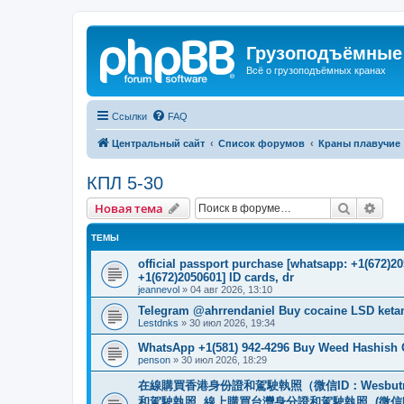
Грузоподъёмные
Всё о грузоподъёмных кранах
Ссылки
FAQ
Центральный сайт
Список форумов
Краны плавучие
КПЛ 5-30
Поиск
Рас
Новая тема
ТЕМЫ
official passport purchase [whatsapp: +1(672)
+1(672)2050601] ID cards, dr
jeannevol
»
04 авг 2026, 13:10
Telegram @ahrrendaniel Buy cocaine LSD keta
Lestdnks
»
30 июл 2026, 19:34
WhatsApp +1(581) 942-4296 Buy Weed Hashish C
penson
»
30 июл 2026, 18:29
在線購買香港身份證和駕駛執照（微信ID：Wesbu
和駕駛執照. 線上購買台灣身分證和駕駛執照. (微信