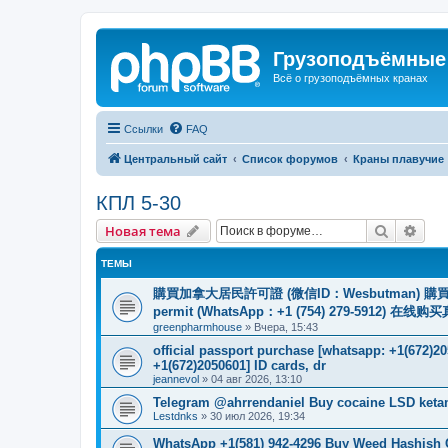
Грузоподъёмные
Всё о грузоподъёмных кранах
Ссылки
FAQ
Центральный сайт
Список форумов
Краны плавучие
КПЛ 5-30
Поиск
Рас
Новая тема
ТЕМЫ
購買加拿大居民許可證 (微信ID：Wesbutman) 購買歐
permit (WhatsApp：+1 (754) 279-5912) 在
greenpharmhouse
»
Вчера, 15:43
official passport purchase [whatsapp: +1(672)
+1(672)2050601] ID cards, dr
jeannevol
»
04 авг 2026, 13:10
Telegram @ahrrendaniel Buy cocaine LSD keta
Lestdnks
»
30 июл 2026, 19:34
WhatsApp +1(581) 942-4296 Buy Weed Hashish C