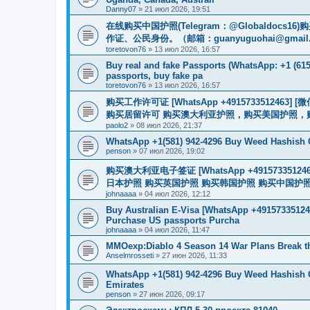
Danny07
»
21 июл 2026, 19:51
在线购买中国护照(Telegram：@Globaldo
作证、公民身份。（邮箱：
guanyuguohai@gmail
toretovon76
»
13 июл 2026, 16:57
Buy real and fake Passports (WhatsApp: +1 (615)
passports, buy fake pa
toretovon76
»
13 июл 2026, 16:57
购买工作许可证 [WhatsApp +491573351246
购买居留许可 购买澳大利亚护照，购买美国护照，
paolo2
»
08 июл 2026, 21:37
WhatsApp +1(581) 942-4296 Buy Weed Hashish
penson
»
07 июл 2026, 19:02
购买澳大利亚电子签证 [WhatsApp +4915733512
日本护照 购买英国护照 购买韩国护照 购买中国护照 购买
johnaaaa
»
04 июл 2026, 12:12
Buy Australian E-Visa [WhatsApp +491573351246
Purchase US passports Purcha
johnaaaa
»
04 июл 2026, 11:47
MMOexp:Diablo 4 Season 14 War Plans Break t
Anselmrosseti
»
27 июн 2026, 11:33
WhatsApp +1(581) 942-4296 Buy Weed Hashish 
Emirates
penson
»
27 июн 2026, 09:17