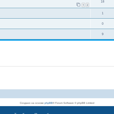
18
1
2
1
0
9
Создано на основе
phpBB
® Forum Software © phpBB Limited
Русская поддержка phpBB
Конфиденциальность
|
Правила