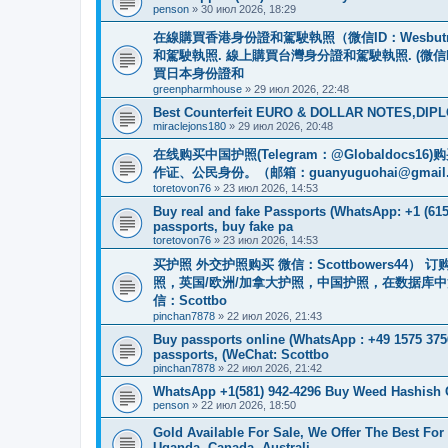
penson
»
30 июл 2026, 18:29
在線購買香港身份證和駕駛執照（微信ID：Wesbu
和駕駛執照. 線上購買台灣身分證和駕駛執照. (微信
買日本身份證和
greenpharmhouse
»
29 июл 2026, 22:48
Best Counterfeit EURO & DOLLAR NOTES,DIPLO
miraclejons180
»
29 июл 2026, 20:48
在线购买中国护照(Telegram：@Globaldo
作证、公民身份。（邮箱：
guanyuguohai@gmail
toretovon76
»
23 июл 2026, 14:53
Buy real and fake Passports (WhatsApp: +1 (615)
passports, buy fake pa
toretovon76
»
23 июл 2026, 14:53
买护照 外交护照购买 微信：Scottbowers44
照，英国/欧洲/加拿大护照，中国护照，在数据库
信：Scottbo
pinchan7878
»
22 июл 2026, 21:43
Buy passports online (WhatsApp : +49 1575 375
passports, (WeChat: Scottbo
pinchan7878
»
22 июл 2026, 21:42
WhatsApp +1(581) 942-4296 Buy Weed Hashish
penson
»
22 июл 2026, 18:50
Gold Available For Sale, We Offer The Best Fo
Uganda, Canada, Australi