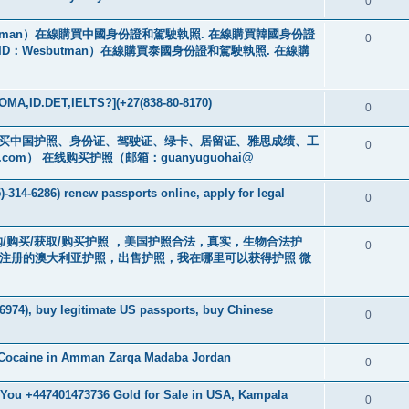
0
tman）在線購買中國身份證和駕駛執照. 在線購買韓國身份證
0
ID：Wesbutman）在線購買泰國身份證和駕駛執照. 在線購
MA,ID.DET,IELTS?](+27(838-80-8170)
0
cs16)购买中国护照、身份证、驾驶证、绿卡、居留证、雅思成绩、工
0
.com
） 在线购买护照（邮箱：guanyuguohai@
-314-6286) renew passports online, apply for legal
0
） 订购/购买/获取/购买护照 ，美国护照合法，真实，生物合法护
0
中注册的澳大利亚护照，出售护照，我在哪里可以获得护照 微
6974), buy legitimate US passports, buy Chinese
0
 Cocaine in Amman Zarqa Madaba Jordan
0
r You +447401473736 Gold for Sale in USA, Kampala
0