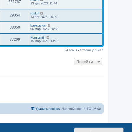
631767
13 дек 2023, 11:44
rusloff
29354
13 авг 2023, 18:00
b.alexandrr
38350
06 мар 2023, 20:38
Konstantin
77209
15 мар 2021, 13:13
24 темы • Страница
1
из
1
Перейти
Удалить cookies
Часовой пояс:
UTC+03:00