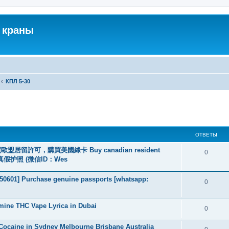
 краны
КПЛ 5-30
ширенный поиск
ОТВЕТЫ
盟居留許可，購買美國綠卡 Buy canadian resident
0
线购买真假护照 (微信ID：Wes
2050601] Purchase genuine passports [whatsapp:
0
mine THC Vape Lyrica in Dubai
0
ocaine in Sydney Melbourne Brisbane Australia