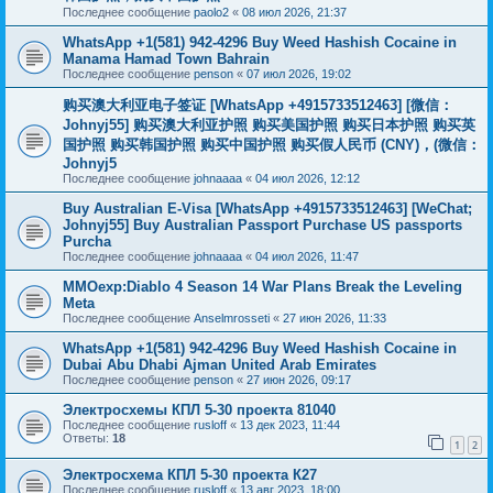
Последнее сообщение
paolo2
«
08 июл 2026, 21:37
WhatsApp +1(581) 942-4296 Buy Weed Hashish Cocaine in
Manama Hamad Town Bahrain
Последнее сообщение
penson
«
07 июл 2026, 19:02
购买澳大利亚电子签证 [WhatsApp +4915733512463] [微信：
Johnyj55] 购买澳大利亚护照 购买美国护照 购买日本护照 购买英
国护照 购买韩国护照 购买中国护照 购买假人民币 (CNY)，(微信：
Johnyj5
Последнее сообщение
johnaaaa
«
04 июл 2026, 12:12
Buy Australian E-Visa [WhatsApp +4915733512463] [WeChat;
Johnyj55] Buy Australian Passport Purchase US passports
Purcha
Последнее сообщение
johnaaaa
«
04 июл 2026, 11:47
MMOexp:Diablo 4 Season 14 War Plans Break the Leveling
Meta
Последнее сообщение
Anselmrosseti
«
27 июн 2026, 11:33
WhatsApp +1(581) 942-4296 Buy Weed Hashish Cocaine in
Dubai Abu Dhabi Ajman United Arab Emirates
Последнее сообщение
penson
«
27 июн 2026, 09:17
Электросхемы КПЛ 5-30 проекта 81040
Последнее сообщение
rusloff
«
13 дек 2023, 11:44
Ответы:
18
1
2
Электросхема КПЛ 5-30 проекта К27
Последнее сообщение
rusloff
«
13 авг 2023, 18:00