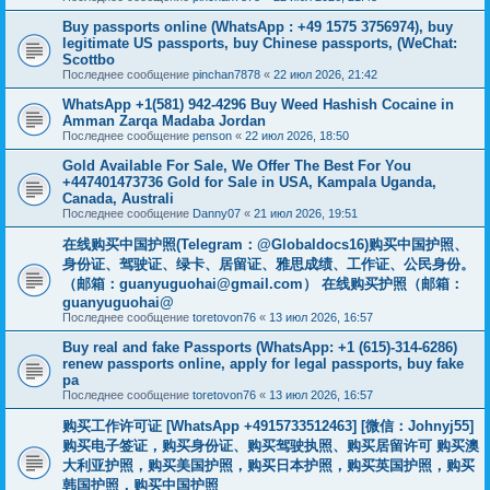
Buy passports online (WhatsApp : +49 1575 3756974), buy
legitimate US passports, buy Chinese passports, (WeChat:
Scottbo
Последнее сообщение
pinchan7878
«
22 июл 2026, 21:42
WhatsApp +1(581) 942-4296 Buy Weed Hashish Cocaine in
Amman Zarqa Madaba Jordan
Последнее сообщение
penson
«
22 июл 2026, 18:50
Gold Available For Sale, We Offer The Best For You
+447401473736 Gold for Sale in USA, Kampala Uganda,
Canada, Australi
Последнее сообщение
Danny07
«
21 июл 2026, 19:51
在线购买中国护照(Telegram：@Globaldocs16)购买中国护照、
身份证、驾驶证、绿卡、居留证、雅思成绩、工作证、公民身份。
（邮箱：
guanyuguohai@gmail.com
） 在线购买护照（邮箱：
guanyuguohai@
Последнее сообщение
toretovon76
«
13 июл 2026, 16:57
Buy real and fake Passports (WhatsApp: +1 (615)-314-6286)
renew passports online, apply for legal passports, buy fake
pa
Последнее сообщение
toretovon76
«
13 июл 2026, 16:57
购买工作许可证 [WhatsApp +4915733512463] [微信：Johnyj55]
购买电子签证，购买身份证、购买驾驶执照、购买居留许可 购买澳
大利亚护照，购买美国护照，购买日本护照，购买英国护照，购买
韩国护照，购买中国护照