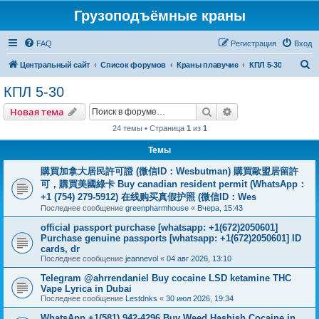
Грузоподъёмные краны
FAQ
Регистрация
Вход
П
Центральный сайт
Список форумов
Краны плавучие
КПЛ 5-30
о
КПЛ 5-30
и
Поиск
Расширенный пои
Новая тема
с
24 темы • Страница
1
из
1
к
Темы
購買加拿大居民許可證 (微信ID：Wesbutman) 購買歐盟居留許
可，購買美國綠卡 Buy canadian resident permit (WhatsApp：
+1 (754) 279-5912) 在线购买真假护照 (微信ID：Wes
Последнее сообщение
greenpharmhouse
«
Вчера, 15:43
official passport purchase [whatsapp: +1(672)2050601]
Purchase genuine passports [whatsapp: +1(672)2050601] ID
cards, dr
Последнее сообщение
jeannevol
«
04 авг 2026, 13:10
Telegram @ahrrendaniel Buy cocaine LSD ketamine THC
Vape Lyrica in Dubai
Последнее сообщение
Lestdnks
«
30 июл 2026, 19:34
WhatsApp +1(581) 942-4296 Buy Weed Hashish Cocaine in