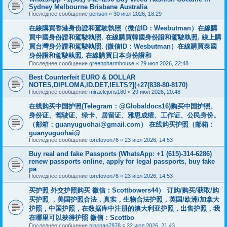
Sydney Melbourne Brisbane Australia
Последнее сообщение
penson
«
30 июл 2026, 18:29
在線購買香港身份證和駕駛執照（微信ID：Wesbutman）在線購
買中國身份證和駕駛執照. 在線購買韓國身份證和駕駛執照. 線上購
買台灣身分證和駕駛執照. (微信ID：Wesbutman）在線購買泰國
身份證和駕駛執照. 在線購買日本身份證和
Последнее сообщение
greenpharmhouse
«
29 июл 2026, 22:48
Best Counterfeit EURO & DOLLAR
NOTES,DIPLOMA,ID.DET,IELTS?](+27(838-80-8170)
Последнее сообщение
miraclejons180
«
29 июл 2026, 20:48
在线购买中国护照(Telegram：@Globaldocs16)购买中国护照、
身份证、驾驶证、绿卡、居留证、雅思成绩、工作证、公民身份。
（邮箱：
guanyuguohai@gmail.com
） 在线购买护照（邮箱：
guanyuguohai@
Последнее сообщение
toretovon76
«
23 июл 2026, 14:53
Buy real and fake Passports (WhatsApp: +1 (615)-314-6286)
renew passports online, apply for legal passports, buy fake
pa
Последнее сообщение
toretovon76
«
23 июл 2026, 14:53
买护照 外交护照购买 微信：Scottbowers44） 订购/购买/获取/购
买护照 ，美国护照合法，真实，生物合法护照，英国/欧洲/加拿大
护照，中国护照，在数据库中注册的澳大利亚护照，出售护照，我
在哪里可以获得护照 微信：Scottbo
Последнее сообщение
pinchan7878
«
22 июл 2026, 21:43