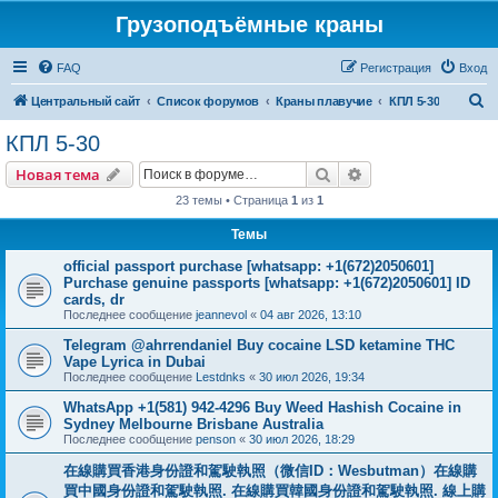
Грузоподъёмные краны
FAQ
Регистрация
Вход
П
Центральный сайт
Список форумов
Краны плавучие
КПЛ 5-30
о
КПЛ 5-30
и
Поиск
Расширенный пои
Новая тема
с
23 темы • Страница
1
из
1
к
Темы
official passport purchase [whatsapp: +1(672)2050601]
Purchase genuine passports [whatsapp: +1(672)2050601] ID
cards, dr
Последнее сообщение
jeannevol
«
04 авг 2026, 13:10
Telegram @ahrrendaniel Buy cocaine LSD ketamine THC
Vape Lyrica in Dubai
Последнее сообщение
Lestdnks
«
30 июл 2026, 19:34
WhatsApp +1(581) 942-4296 Buy Weed Hashish Cocaine in
Sydney Melbourne Brisbane Australia
Последнее сообщение
penson
«
30 июл 2026, 18:29
在線購買香港身份證和駕駛執照（微信ID：Wesbutman）在線購
買中國身份證和駕駛執照. 在線購買韓國身份證和駕駛執照. 線上購