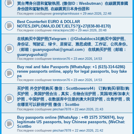
買台灣身分證和駕駛執照. (微信ID：Wesbutman）在線購買泰國
身份證和駕駛執照. 在線購買日本身份證和
Последнее сообщение
greenpharmhouse
«
29 июл 2026, 22:48
Best Counterfeit EURO & DOLLAR
NOTES,DIPLOMA,ID.DET,IELTS?](+27(838-80-8170)
Последнее сообщение
miraclejons180
«
29 июл 2026, 20:48
在线购买中国护照(Telegram：@Globaldocs16)购买中国护照、
身份证、驾驶证、绿卡、居留证、雅思成绩、工作证、公民身份。
（邮箱：
guanyuguohai@gmail.com
） 在线购买护照（邮箱：
guanyuguohai@
Последнее сообщение
toretovon76
«
23 июл 2026, 14:53
Buy real and fake Passports (WhatsApp: +1 (615)-314-6286)
renew passports online, apply for legal passports, buy fake
pa
Последнее сообщение
toretovon76
«
23 июл 2026, 14:53
买护照 外交护照购买 微信：Scottbowers44） 订购/购买/获取/购
买护照 ，美国护照合法，真实，生物合法护照，英国/欧洲/加拿大
护照，中国护照，在数据库中注册的澳大利亚护照，出售护照，我
在哪里可以获得护照 微信：Scottbo
Последнее сообщение
pinchan7878
«
22 июл 2026, 21:43
Buy passports online (WhatsApp : +49 1575 3756974), buy
legitimate US passports, buy Chinese passports, (WeChat:
Scottbo
Последнее сообщение
pinchan7878
«
22 июл 2026, 21:42