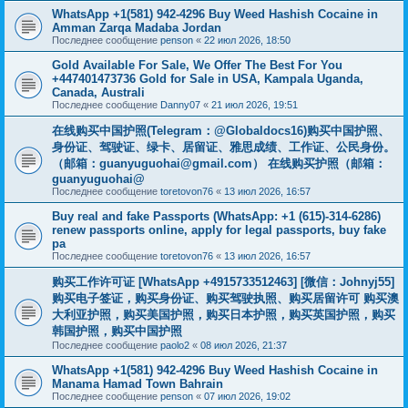
WhatsApp +1(581) 942-4296 Buy Weed Hashish Cocaine in
Amman Zarqa Madaba Jordan
Последнее сообщение
penson
«
22 июл 2026, 18:50
Gold Available For Sale, We Offer The Best For You
+447401473736 Gold for Sale in USA, Kampala Uganda,
Canada, Australi
Последнее сообщение
Danny07
«
21 июл 2026, 19:51
在线购买中国护照(Telegram：@Globaldocs16)购买中国护照、
身份证、驾驶证、绿卡、居留证、雅思成绩、工作证、公民身份。
（邮箱：
guanyuguohai@gmail.com
） 在线购买护照（邮箱：
guanyuguohai@
Последнее сообщение
toretovon76
«
13 июл 2026, 16:57
Buy real and fake Passports (WhatsApp: +1 (615)-314-6286)
renew passports online, apply for legal passports, buy fake
pa
Последнее сообщение
toretovon76
«
13 июл 2026, 16:57
购买工作许可证 [WhatsApp +4915733512463] [微信：Johnyj55]
购买电子签证，购买身份证、购买驾驶执照、购买居留许可 购买澳
大利亚护照，购买美国护照，购买日本护照，购买英国护照，购买
韩国护照，购买中国护照
Последнее сообщение
paolo2
«
08 июл 2026, 21:37
WhatsApp +1(581) 942-4296 Buy Weed Hashish Cocaine in
Manama Hamad Town Bahrain
Последнее сообщение
penson
«
07 июл 2026, 19:02