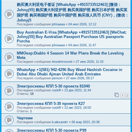
购买澳大利亚电子签证 [WhatsApp +4915733512463] [微信：
Johnyj55] 购买澳大利亚护照 购买美国护照 购买日本护照 购买英
国护照 购买韩国护照 购买中国护照 购买假人民币 (CNY)，(微信：
Johnyj5
Последнее сообщение
johnaaaa
«
04 июл 2026, 12:12
Buy Australian E-Visa [WhatsApp +4915733512463] [WeChat;
Johnyj55] Buy Australian Passport Purchase US passports
Purcha
Последнее сообщение
johnaaaa
«
04 июл 2026, 11:47
MMOexp:Diablo 4 Season 14 War Plans Break the Leveling
Meta
Последнее сообщение
Anselmrosseti
«
27 июн 2026, 11:33
WhatsApp +1(581) 942-4296 Buy Weed Hashish Cocaine in
Dubai Abu Dhabi Ajman United Arab Emirates
Последнее сообщение
penson
«
27 июн 2026, 09:17
Электросхемы КПЛ 5-30 проекта 81040
Последнее сообщение
rusloff
«
13 дек 2023, 11:44
Ответы:
18
1
2
Электросхема КПЛ 5-30 проекта К27
Последнее сообщение
rusloff
«
13 авг 2023, 18:00
Ответы:
1
Чертежи
Последнее сообщение
b.alexandrr
«
06 мар 2023, 20:38
Электросхемы КПЛ 5-30 проекта Р99