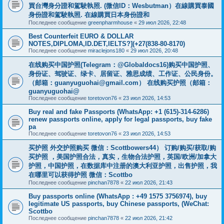
買台灣身分證和駕駛執照. (微信ID：Wesbutman）在線購買泰國
身份證和駕駛執照. 在線購買日本身份證和
Последнее сообщение
greenpharmhouse
«
29 июл 2026, 22:48
Best Counterfeit EURO & DOLLAR
NOTES,DIPLOMA,ID.DET,IELTS?](+27(838-80-8170)
Последнее сообщение
miraclejons180
«
29 июл 2026, 20:48
在线购买中国护照(Telegram：@Globaldocs16)购买中国护照、
身份证、驾驶证、绿卡、居留证、雅思成绩、工作证、公民身份。
（邮箱：
guanyuguohai@gmail.com
） 在线购买护照（邮箱：
guanyuguohai@
Последнее сообщение
toretovon76
«
23 июл 2026, 14:53
Buy real and fake Passports (WhatsApp: +1 (615)-314-6286)
renew passports online, apply for legal passports, buy fake
pa
Последнее сообщение
toretovon76
«
23 июл 2026, 14:53
买护照 外交护照购买 微信：Scottbowers44） 订购/购买/获取/购
买护照 ，美国护照合法，真实，生物合法护照，英国/欧洲/加拿大
护照，中国护照，在数据库中注册的澳大利亚护照，出售护照，我
在哪里可以获得护照 微信：Scottbo
Последнее сообщение
pinchan7878
«
22 июл 2026, 21:43
Buy passports online (WhatsApp : +49 1575 3756974), buy
legitimate US passports, buy Chinese passports, (WeChat:
Scottbo
Последнее сообщение
pinchan7878
«
22 июл 2026, 21:42