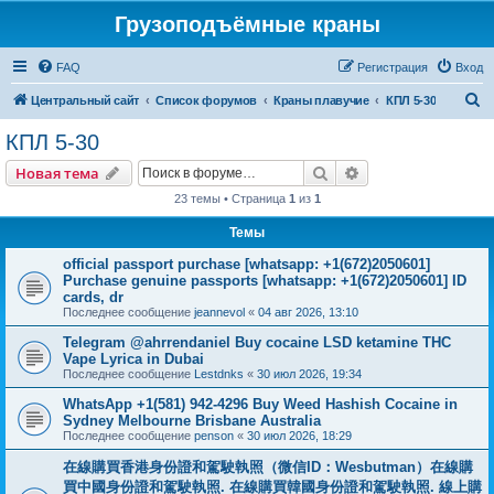
Грузоподъёмные краны
FAQ
Регистрация
Вход
П
Центральный сайт
Список форумов
Краны плавучие
КПЛ 5-30
о
КПЛ 5-30
и
Поиск
Расширенный пои
Новая тема
с
23 темы • Страница
1
из
1
к
Темы
official passport purchase [whatsapp: +1(672)2050601]
Purchase genuine passports [whatsapp: +1(672)2050601] ID
cards, dr
Последнее сообщение
jeannevol
«
04 авг 2026, 13:10
Telegram @ahrrendaniel Buy cocaine LSD ketamine THC
Vape Lyrica in Dubai
Последнее сообщение
Lestdnks
«
30 июл 2026, 19:34
WhatsApp +1(581) 942-4296 Buy Weed Hashish Cocaine in
Sydney Melbourne Brisbane Australia
Последнее сообщение
penson
«
30 июл 2026, 18:29
在線購買香港身份證和駕駛執照（微信ID：Wesbutman）在線購
買中國身份證和駕駛執照. 在線購買韓國身份證和駕駛執照. 線上購