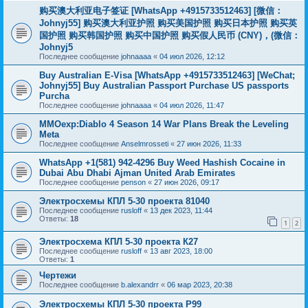
购买澳大利亚电子签证 [WhatsApp +4915733512463] [微信：
Johnyj55] 购买澳大利亚护照 购买美国护照 购买日本护照 购买英
国护照 购买韩国护照 购买中国护照 购买假人民币 (CNY)，(微信：
Johnyj5
Последнее сообщение
johnaaaa
«
04 июл 2026, 12:12
Buy Australian E-Visa [WhatsApp +4915733512463] [WeChat;
Johnyj55] Buy Australian Passport Purchase US passports
Purcha
Последнее сообщение
johnaaaa
«
04 июл 2026, 11:47
MMOexp:Diablo 4 Season 14 War Plans Break the Leveling
Meta
Последнее сообщение
Anselmrosseti
«
27 июн 2026, 11:33
WhatsApp +1(581) 942-4296 Buy Weed Hashish Cocaine in
Dubai Abu Dhabi Ajman United Arab Emirates
Последнее сообщение
penson
«
27 июн 2026, 09:17
Электросхемы КПЛ 5-30 проекта 81040
Последнее сообщение
rusloff
«
13 дек 2023, 11:44
Ответы:
18
1
2
Электросхема КПЛ 5-30 проекта К27
Последнее сообщение
rusloff
«
13 авг 2023, 18:00
Ответы:
1
Чертежи
Последнее сообщение
b.alexandrr
«
06 мар 2023, 20:38
Электросхемы КПЛ 5-30 проекта Р99