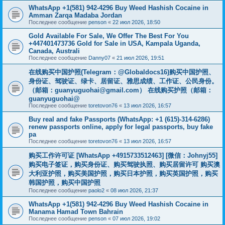
WhatsApp +1(581) 942-4296 Buy Weed Hashish Cocaine in
Amman Zarqa Madaba Jordan
Последнее сообщение
penson
«
22 июл 2026, 18:50
Gold Available For Sale, We Offer The Best For You
+447401473736 Gold for Sale in USA, Kampala Uganda,
Canada, Australi
Последнее сообщение
Danny07
«
21 июл 2026, 19:51
在线购买中国护照(Telegram：@Globaldocs16)购买中国护照、
身份证、驾驶证、绿卡、居留证、雅思成绩、工作证、公民身份。
（邮箱：
guanyuguohai@gmail.com
） 在线购买护照（邮箱：
guanyuguohai@
Последнее сообщение
toretovon76
«
13 июл 2026, 16:57
Buy real and fake Passports (WhatsApp: +1 (615)-314-6286)
renew passports online, apply for legal passports, buy fake
pa
Последнее сообщение
toretovon76
«
13 июл 2026, 16:57
购买工作许可证 [WhatsApp +4915733512463] [微信：Johnyj55]
购买电子签证，购买身份证、购买驾驶执照、购买居留许可 购买澳
大利亚护照，购买美国护照，购买日本护照，购买英国护照，购买
韩国护照，购买中国护照
Последнее сообщение
paolo2
«
08 июл 2026, 21:37
WhatsApp +1(581) 942-4296 Buy Weed Hashish Cocaine in
Manama Hamad Town Bahrain
Последнее сообщение
penson
«
07 июл 2026, 19:02