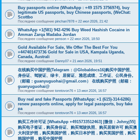
Buy passports online (WhatsApp : +49 1575 3756974), buy
legitimate US passports, buy Chinese passports, (WeChat:
Scottbo
Последнее сообщение
pinchan7878
«
22 июл 2026, 21:42
WhatsApp +1(581) 942-4296 Buy Weed Hashish Cocaine in
Amman Zarqa Madaba Jordan
Последнее сообщение
penson
«
22 июл 2026, 18:50
Gold Available For Sale, We Offer The Best For You
+447401473736 Gold for Sale in USA, Kampala Uganda,
Canada, Australi
Последнее сообщение
Danny07
«
21 июл 2026, 19:51
在线购买中国护照(Telegram：@Globaldocs16)购买中国护照、
身份证、驾驶证、绿卡、居留证、雅思成绩、工作证、公民身份。
（邮箱：
guanyuguohai@gmail.com
） 在线购买护照（邮箱：
guanyuguohai@
Последнее сообщение
toretovon76
«
13 июл 2026, 16:57
Buy real and fake Passports (WhatsApp: +1 (615)-314-6286)
renew passports online, apply for legal passports, buy fake
pa
Последнее сообщение
toretovon76
«
13 июл 2026, 16:57
购买工作许可证 [WhatsApp +4915733512463] [微信：Johnyj55]
购买电子签证，购买身份证、购买驾驶执照、购买居留许可 购买澳
大利亚护照，购买美国护照，购买日本护照，购买英国护照，购买
韩国护照，购买中国护照