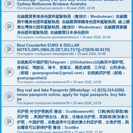
Sydney Melbourne Brisbane Australia
Последнее сообщение
penson
«
30 июл 2026, 18:29
在線購買香港身份證和駕駛執照（微信ID：Wesbutman）在線購
買中國身份證和駕駛執照. 在線購買韓國身份證和駕駛執照. 線上購
買台灣身分證和駕駛執照. (微信ID：Wesbutman）在線購買泰國
身份證和駕駛執照. 在線購買日本身份證和
Последнее сообщение
greenpharmhouse
«
29 июл 2026, 22:48
Best Counterfeit EURO & DOLLAR
NOTES,DIPLOMA,ID.DET,IELTS?](+27(838-80-8170)
Последнее сообщение
miraclejons180
«
29 июл 2026, 20:48
在线购买中国护照(Telegram：@Globaldocs16)购买中国护照、
身份证、驾驶证、绿卡、居留证、雅思成绩、工作证、公民身份。
（邮箱：
guanyuguohai@gmail.com
） 在线购买护照（邮箱：
guanyuguohai@
Последнее сообщение
toretovon76
«
23 июл 2026, 14:53
Buy real and fake Passports (WhatsApp: +1 (615)-314-6286)
renew passports online, apply for legal passports, buy fake
pa
Последнее сообщение
toretovon76
«
23 июл 2026, 14:53
买护照 外交护照购买 微信：Scottbowers44） 订购/购买/获取/购
买护照 ，美国护照合法，真实，生物合法护照，英国/欧洲/加拿大
护照，中国护照，在数据库中注册的澳大利亚护照，出售护照，我
在哪里可以获得护照 微信：Scottbo
Последнее сообщение
pinchan7878
«
22 июл 2026, 21:43