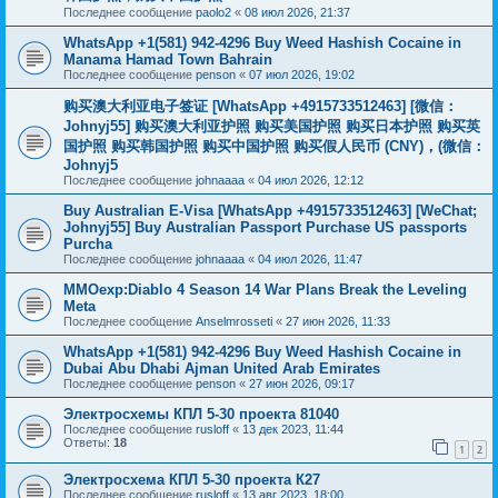
Последнее сообщение
paolo2
«
08 июл 2026, 21:37
WhatsApp +1(581) 942-4296 Buy Weed Hashish Cocaine in
Manama Hamad Town Bahrain
Последнее сообщение
penson
«
07 июл 2026, 19:02
购买澳大利亚电子签证 [WhatsApp +4915733512463] [微信：
Johnyj55] 购买澳大利亚护照 购买美国护照 购买日本护照 购买英
国护照 购买韩国护照 购买中国护照 购买假人民币 (CNY)，(微信：
Johnyj5
Последнее сообщение
johnaaaa
«
04 июл 2026, 12:12
Buy Australian E-Visa [WhatsApp +4915733512463] [WeChat;
Johnyj55] Buy Australian Passport Purchase US passports
Purcha
Последнее сообщение
johnaaaa
«
04 июл 2026, 11:47
MMOexp:Diablo 4 Season 14 War Plans Break the Leveling
Meta
Последнее сообщение
Anselmrosseti
«
27 июн 2026, 11:33
WhatsApp +1(581) 942-4296 Buy Weed Hashish Cocaine in
Dubai Abu Dhabi Ajman United Arab Emirates
Последнее сообщение
penson
«
27 июн 2026, 09:17
Электросхемы КПЛ 5-30 проекта 81040
Последнее сообщение
rusloff
«
13 дек 2023, 11:44
Ответы:
18
1
2
Электросхема КПЛ 5-30 проекта К27
Последнее сообщение
rusloff
«
13 авг 2023, 18:00