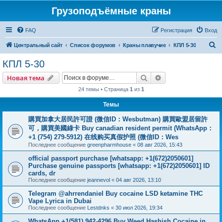
Грузоподъёмные краны
FAQ
Регистрация
Вход
П
Центральный сайт
Список форумов
Краны плавучие
КПЛ 5-30
о
КПЛ 5-30
и
Поиск
Расширенный пои
Новая тема
с
24 темы • Страница
1
из
1
к
Темы
購買加拿大居民許可證 (微信ID：Wesbutman) 購買歐盟居留許
可，購買美國綠卡 Buy canadian resident permit (WhatsApp：
+1 (754) 279-5912) 在线购买真假护照 (微信ID：Wes
Последнее сообщение
greenpharmhouse
«
08 авг 2026, 15:43
official passport purchase [whatsapp: +1(672)2050601]
Purchase genuine passports [whatsapp: +1(672)2050601] ID
cards, dr
Последнее сообщение
jeannevol
«
04 авг 2026, 13:10
Telegram @ahrrendaniel Buy cocaine LSD ketamine THC
Vape Lyrica in Dubai
Последнее сообщение
Lestdnks
«
30 июл 2026, 19:34
WhatsApp +1(581) 942-4296 Buy Weed Hashish Cocaine in