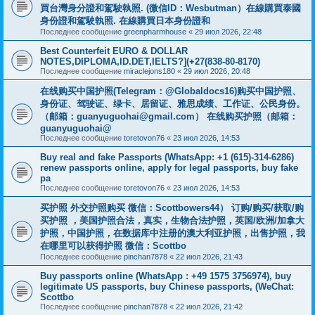
買台灣身分證和駕駛執照. (微信ID：Wesbutman）在線購買泰國
身份證和駕駛執照. 在線購買日本身份證和
Последнее сообщение
greenpharmhouse
«
29 июл 2026, 22:48
Best Counterfeit EURO & DOLLAR
NOTES,DIPLOMA,ID.DET,IELTS?](+27(838-80-8170)
Последнее сообщение
miraclejons180
«
29 июл 2026, 20:48
在线购买中国护照(Telegram：@Globaldocs16)购买中国护照、
身份证、驾驶证、绿卡、居留证、雅思成绩、工作证、公民身份。
（邮箱：
guanyuguohai@gmail.com
） 在线购买护照（邮箱：
guanyuguohai@
Последнее сообщение
toretovon76
«
23 июл 2026, 14:53
Buy real and fake Passports (WhatsApp: +1 (615)-314-6286)
renew passports online, apply for legal passports, buy fake
pa
Последнее сообщение
toretovon76
«
23 июл 2026, 14:53
买护照 外交护照购买 微信：Scottbowers44） 订购/购买/获取/购
买护照 ，美国护照合法，真实，生物合法护照，英国/欧洲/加拿大
护照，中国护照，在数据库中注册的澳大利亚护照，出售护照，我
在哪里可以获得护照 微信：Scottbo
Последнее сообщение
pinchan7878
«
22 июл 2026, 21:43
Buy passports online (WhatsApp : +49 1575 3756974), buy
legitimate US passports, buy Chinese passports, (WeChat:
Scottbo
Последнее сообщение
pinchan7878
«
22 июл 2026, 21:42