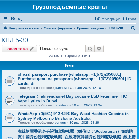
Грузоподъёмные краны
FAQ
Регистрация
Вход
П
Центральный сайт
Список форумов
Краны плавучие
КПЛ 5-30
о
КПЛ 5-30
и
Поиск
Расширенный пои
Новая тема
с
23 темы • Страница
1
из
1
к
Темы
official passport purchase [whatsapp: +1(672)2050601]
Purchase genuine passports [whatsapp: +1(672)2050601] ID
cards, dr
Последнее сообщение
jeannevol
«
04 авг 2026, 13:10
Telegram @ahrrendaniel Buy cocaine LSD ketamine THC
Vape Lyrica in Dubai
Последнее сообщение
Lestdnks
«
30 июл 2026, 19:34
WhatsApp +1(581) 942-4296 Buy Weed Hashish Cocaine in
Sydney Melbourne Brisbane Australia
Последнее сообщение
penson
«
30 июл 2026, 18:29
在線購買香港身份證和駕駛執照（微信ID：Wesbutman）在線購
買中國身份證和駕駛執照. 在線購買韓國身份證和駕駛執照. 線上購