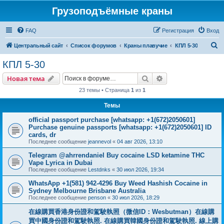
Грузоподъёмные краны
FAQ
Регистрация
Вход
П
Центральный сайт
Список форумов
Краны плавучие
КПЛ 5-30
о
КПЛ 5-30
и
Поиск
Расширенный пои
Новая тема
с
23 темы • Страница
1
из
1
к
Темы
official passport purchase [whatsapp: +1(672)2050601]
Purchase genuine passports [whatsapp: +1(672)2050601] ID
cards, dr
Последнее сообщение
jeannevol
«
04 авг 2026, 13:10
Telegram @ahrrendaniel Buy cocaine LSD ketamine THC
Vape Lyrica in Dubai
Последнее сообщение
Lestdnks
«
30 июл 2026, 19:34
WhatsApp +1(581) 942-4296 Buy Weed Hashish Cocaine in
Sydney Melbourne Brisbane Australia
Последнее сообщение
penson
«
30 июл 2026, 18:29
在線購買香港身份證和駕駛執照（微信ID：Wesbutman）在線購
買中國身份證和駕駛執照. 在線購買韓國身份證和駕駛執照. 線上購