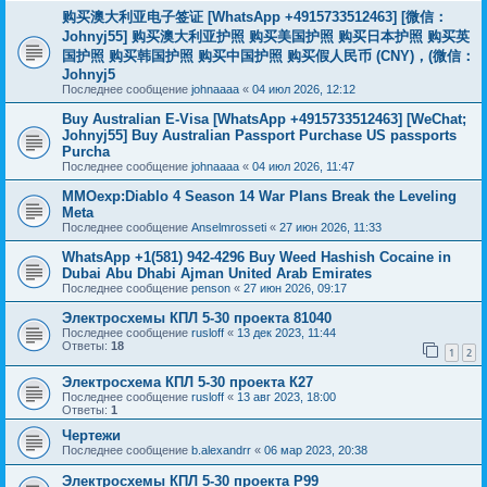
购买澳大利亚电子签证 [WhatsApp +4915733512463] [微信：
Johnyj55] 购买澳大利亚护照 购买美国护照 购买日本护照 购买英
国护照 购买韩国护照 购买中国护照 购买假人民币 (CNY)，(微信：
Johnyj5
Последнее сообщение
johnaaaa
«
04 июл 2026, 12:12
Buy Australian E-Visa [WhatsApp +4915733512463] [WeChat;
Johnyj55] Buy Australian Passport Purchase US passports
Purcha
Последнее сообщение
johnaaaa
«
04 июл 2026, 11:47
MMOexp:Diablo 4 Season 14 War Plans Break the Leveling
Meta
Последнее сообщение
Anselmrosseti
«
27 июн 2026, 11:33
WhatsApp +1(581) 942-4296 Buy Weed Hashish Cocaine in
Dubai Abu Dhabi Ajman United Arab Emirates
Последнее сообщение
penson
«
27 июн 2026, 09:17
Электросхемы КПЛ 5-30 проекта 81040
Последнее сообщение
rusloff
«
13 дек 2023, 11:44
Ответы:
18
1
2
Электросхема КПЛ 5-30 проекта К27
Последнее сообщение
rusloff
«
13 авг 2023, 18:00
Ответы:
1
Чертежи
Последнее сообщение
b.alexandrr
«
06 мар 2023, 20:38
Электросхемы КПЛ 5-30 проекта Р99