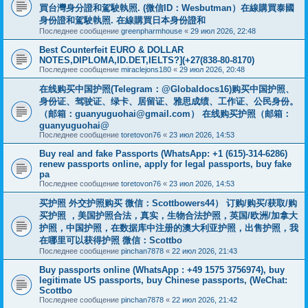
買台灣身分證和駕駛執照. (微信ID：Wesbutman）在線購買泰國
身份證和駕駛執照. 在線購買日本身份證和
Последнее сообщение
greenpharmhouse
«
29 июл 2026, 22:48
Best Counterfeit EURO & DOLLAR
NOTES,DIPLOMA,ID.DET,IELTS?](+27(838-80-8170)
Последнее сообщение
miraclejons180
«
29 июл 2026, 20:48
在线购买中国护照(Telegram：@Globaldocs16)购买中国护照、
身份证、驾驶证、绿卡、居留证、雅思成绩、工作证、公民身份。
（邮箱：
guanyuguohai@gmail.com
） 在线购买护照（邮箱：
guanyuguohai@
Последнее сообщение
toretovon76
«
23 июл 2026, 14:53
Buy real and fake Passports (WhatsApp: +1 (615)-314-6286)
renew passports online, apply for legal passports, buy fake
pa
Последнее сообщение
toretovon76
«
23 июл 2026, 14:53
买护照 外交护照购买 微信：Scottbowers44） 订购/购买/获取/购
买护照 ，美国护照合法，真实，生物合法护照，英国/欧洲/加拿大
护照，中国护照，在数据库中注册的澳大利亚护照，出售护照，我
在哪里可以获得护照 微信：Scottbo
Последнее сообщение
pinchan7878
«
22 июл 2026, 21:43
Buy passports online (WhatsApp : +49 1575 3756974), buy
legitimate US passports, buy Chinese passports, (WeChat:
Scottbo
Последнее сообщение
pinchan7878
«
22 июл 2026, 21:42