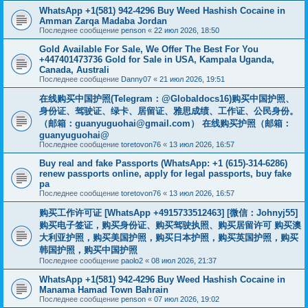
WhatsApp +1(581) 942-4296 Buy Weed Hashish Cocaine in
Amman Zarqa Madaba Jordan
Последнее сообщение
penson
«
22 июл 2026, 18:50
Gold Available For Sale, We Offer The Best For You
+447401473736 Gold for Sale in USA, Kampala Uganda,
Canada, Australi
Последнее сообщение
Danny07
«
21 июл 2026, 19:51
在线购买中国护照(Telegram：@Globaldocs16)购买中国护照、
身份证、驾驶证、绿卡、居留证、雅思成绩、工作证、公民身份。
（邮箱：
guanyuguohai@gmail.com
） 在线购买护照（邮箱：
guanyuguohai@
Последнее сообщение
toretovon76
«
13 июл 2026, 16:57
Buy real and fake Passports (WhatsApp: +1 (615)-314-6286)
renew passports online, apply for legal passports, buy fake
pa
Последнее сообщение
toretovon76
«
13 июл 2026, 16:57
购买工作许可证 [WhatsApp +4915733512463] [微信：Johnyj55]
购买电子签证，购买身份证、购买驾驶执照、购买居留许可 购买澳
大利亚护照，购买美国护照，购买日本护照，购买英国护照，购买
韩国护照，购买中国护照
Последнее сообщение
paolo2
«
08 июл 2026, 21:37
WhatsApp +1(581) 942-4296 Buy Weed Hashish Cocaine in
Manama Hamad Town Bahrain
Последнее сообщение
penson
«
07 июл 2026, 19:02