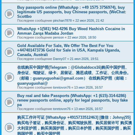
Buy passports online (WhatsApp : +49 1575 3756974), buy
legitimate US passports, buy Chinese passports, (WeChat:
Scottbo
Последнее сообщение
pinchan7878
«
22 июл 2026, 21:42
WhatsApp +1(581) 942-4296 Buy Weed Hashish Cocaine in
Amman Zarqa Madaba Jordan
Последнее сообщение
penson
«
22 июл 2026, 18:50
Gold Available For Sale, We Offer The Best For You
+447401473736 Gold for Sale in USA, Kampala Uganda,
Canada, Australi
Последнее сообщение
Danny07
«
21 июл 2026, 19:51
在线购买中国护照(Telegram：@Globaldocs16)购买中国护照、
身份证、驾驶证、绿卡、居留证、雅思成绩、工作证、公民身份。
（邮箱：
guanyuguohai@gmail.com
） 在线购买护照（邮箱：
guanyuguohai@
Последнее сообщение
toretovon76
«
13 июл 2026, 16:57
Buy real and fake Passports (WhatsApp: +1 (615)-314-6286)
renew passports online, apply for legal passports, buy fake
pa
Последнее сообщение
toretovon76
«
13 июл 2026, 16:57
购买工作许可证 [WhatsApp +4915733512463] [微信：Johnyj55]
购买电子签证，购买身份证、购买驾驶执照、购买居留许可 购买澳
大利亚护照，购买美国护照，购买日本护照，购买英国护照，购买
韩国护照，购买中国护照