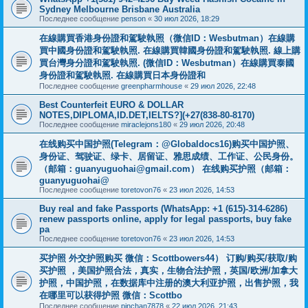
Sydney Melbourne Brisbane Australia
Последнее сообщение
penson
«
30 июл 2026, 18:29
在線購買香港身份證和駕駛執照（微信ID：Wesbutman）在線購
買中國身份證和駕駛執照. 在線購買韓國身份證和駕駛執照. 線上購
買台灣身分證和駕駛執照. (微信ID：Wesbutman）在線購買泰國
身份證和駕駛執照. 在線購買日本身份證和
Последнее сообщение
greenpharmhouse
«
29 июл 2026, 22:48
Best Counterfeit EURO & DOLLAR
NOTES,DIPLOMA,ID.DET,IELTS?](+27(838-80-8170)
Последнее сообщение
miraclejons180
«
29 июл 2026, 20:48
在线购买中国护照(Telegram：@Globaldocs16)购买中国护照、
身份证、驾驶证、绿卡、居留证、雅思成绩、工作证、公民身份。
（邮箱：
guanyuguohai@gmail.com
） 在线购买护照（邮箱：
guanyuguohai@
Последнее сообщение
toretovon76
«
23 июл 2026, 14:53
Buy real and fake Passports (WhatsApp: +1 (615)-314-6286)
renew passports online, apply for legal passports, buy fake
pa
Последнее сообщение
toretovon76
«
23 июл 2026, 14:53
买护照 外交护照购买 微信：Scottbowers44） 订购/购买/获取/购
买护照 ，美国护照合法，真实，生物合法护照，英国/欧洲/加拿大
护照，中国护照，在数据库中注册的澳大利亚护照，出售护照，我
在哪里可以获得护照 微信：Scottbo
Последнее сообщение
pinchan7878
«
22 июл 2026, 21:43