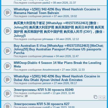
Последнее сообщение
paolo2
«
08 июл 2026, 21:37
WhatsApp +1(581) 942-4296 Buy Weed Hashish Cocaine in
Manama Hamad Town Bahrain
Последнее сообщение
penson
«
07 июл 2026, 19:02
购买澳大利亚电子签证 [WhatsApp +4915733512463] [微信：
Johnyj55] 购买澳大利亚护照 购买美国护照 购买日本护照 购买英
国护照 购买韩国护照 购买中国护照 购买假人民币 (CNY)，(微信：
Johnyj5
Последнее сообщение
johnaaaa
«
04 июл 2026, 12:12
Buy Australian E-Visa [WhatsApp +4915733512463] [WeChat;
Johnyj55] Buy Australian Passport Purchase US passports
Purcha
Последнее сообщение
johnaaaa
«
04 июл 2026, 11:47
MMOexp:Diablo 4 Season 14 War Plans Break the Leveling
Meta
Последнее сообщение
Anselmrosseti
«
27 июн 2026, 11:33
WhatsApp +1(581) 942-4296 Buy Weed Hashish Cocaine in
Dubai Abu Dhabi Ajman United Arab Emirates
Последнее сообщение
penson
«
27 июн 2026, 09:17
Электросхемы КПЛ 5-30 проекта 81040
Последнее сообщение
rusloff
«
13 дек 2023, 11:44
Ответы:
18
1
2
Электросхема КПЛ 5-30 проекта К27
Последнее сообщение
rusloff
«
13 авг 2023, 18:00