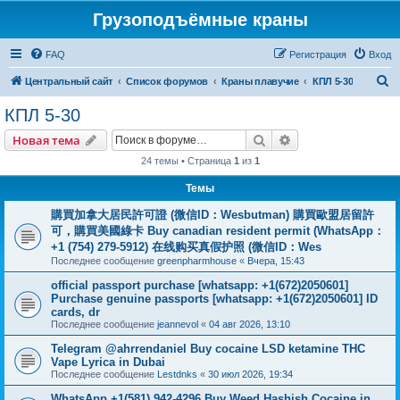
Грузоподъёмные краны
FAQ
Регистрация
Вход
П
Центральный сайт
Список форумов
Краны плавучие
КПЛ 5-30
о
КПЛ 5-30
и
Поиск
Расширенный пои
Новая тема
с
24 темы • Страница
1
из
1
к
Темы
購買加拿大居民許可證 (微信ID：Wesbutman) 購買歐盟居留許
可，購買美國綠卡 Buy canadian resident permit (WhatsApp：
+1 (754) 279-5912) 在线购买真假护照 (微信ID：Wes
Последнее сообщение
greenpharmhouse
«
Вчера, 15:43
official passport purchase [whatsapp: +1(672)2050601]
Purchase genuine passports [whatsapp: +1(672)2050601] ID
cards, dr
Последнее сообщение
jeannevol
«
04 авг 2026, 13:10
Telegram @ahrrendaniel Buy cocaine LSD ketamine THC
Vape Lyrica in Dubai
Последнее сообщение
Lestdnks
«
30 июл 2026, 19:34
WhatsApp +1(581) 942-4296 Buy Weed Hashish Cocaine in