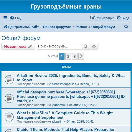
Грузоподъёмные краны
FAQ
Регистрация
Вход
П
Центральный сайт
Список форумов
Разное
Общий форум
о
Общий форум
и
Поиск
Расширенный пои
Новая тема
с
к
1
2
3
След.
56 тем
Темы
AlkaSlim Review 2026: Ingredients, Benefits, Safety & What
to Know
Последнее сообщение
alkaslimcapsules
«
Вчера, 09:13
official passport purchase [whatsapp: +1(672)2050601]
Purchase genuine passports [whatsapp: +1(672)2050601] ID
cards, dr
Последнее сообщение
jeannevol
«
04 авг 2026, 11:38
What Is AlkaSlim? A Complete Guide to This Weight
Management Supplement
Последнее сообщение
alkaslim
«
04 авг 2026, 08:41
Diablo 4 Items Methods That Help Players Prepare for