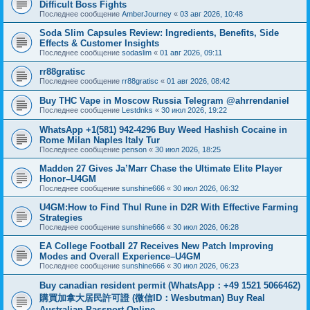
Difficult Boss Fights
Последнее сообщение
AmberJourney
«
03 авг 2026, 10:48
Soda Slim Capsules Review: Ingredients, Benefits, Side
Effects & Customer Insights
Последнее сообщение
sodaslim
«
01 авг 2026, 09:11
rr88gratisc
Последнее сообщение
rr88gratisc
«
01 авг 2026, 08:42
Buy THC Vape in Moscow Russia Telegram @ahrrendaniel
Последнее сообщение
Lestdnks
«
30 июл 2026, 19:22
WhatsApp +1(581) 942-4296 Buy Weed Hashish Cocaine in
Rome Milan Naples Italy Tur
Последнее сообщение
penson
«
30 июл 2026, 18:25
Madden 27 Gives Ja’Marr Chase the Ultimate Elite Player
Honor–U4GM
Последнее сообщение
sunshine666
«
30 июл 2026, 06:32
U4GM:How to Find Thul Rune in D2R With Effective Farming
Strategies
Последнее сообщение
sunshine666
«
30 июл 2026, 06:28
EA College Football 27 Receives New Patch Improving
Modes and Overall Experience–U4GM
Последнее сообщение
sunshine666
«
30 июл 2026, 06:23
Buy canadian resident permit (WhatsApp：+49 1521 5066462)
購買加拿大居民許可證 (微信ID：Wesbutman) Buy Real
Australian Passport Online