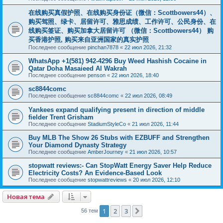
在线购买真假护照、在线购买身份证（微信：Scottbowers44）、
购买驾照、绿卡、居留许可、雅思成绩、工作许可、公民身份、在
线购买签证、购买加拿大居留许可 （微信：Scottbowers44） 购
买香港护照, 购买来自亚洲国家的真实护照
Последнее сообщение
pinchan7878
«
22 июл 2026, 21:32
WhatsApp +1(581) 942-4296 Buy Weed Hashish Cocaine in
Qatar Doha Masaieed Al Wakrah
Последнее сообщение
penson
«
22 июл 2026, 18:40
sc8844comc
Последнее сообщение
sc8844comc
«
22 июл 2026, 08:49
Yankees expand qualifying present in direction of middle
fielder Trent Grisham
Последнее сообщение
StadiumStyleCo
«
21 июл 2026, 11:44
Buy MLB The Show 26 Stubs with EZBUFF and Strengthen
Your Diamond Dynasty Strategy
Последнее сообщение
AmberJourney
«
21 июл 2026, 10:57
stopwatt reviews:- Can StopWatt Energy Saver Help Reduce
Electricity Costs? An Evidence-Based Look
Последнее сообщение
stopwattreviews
«
20 июл 2026, 12:10
Новая тема
1
2
3
След.
56 тем