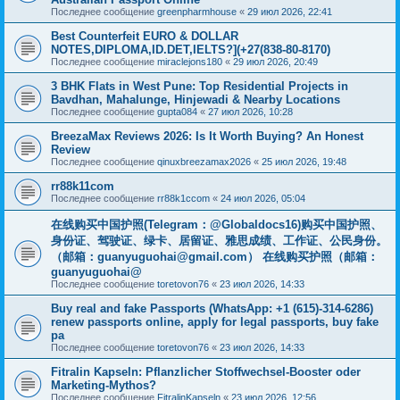
Последнее сообщение
greenpharmhouse
«
29 июл 2026, 22:41
Best Counterfeit EURO & DOLLAR
NOTES,DIPLOMA,ID.DET,IELTS?](+27(838-80-8170)
Последнее сообщение
miraclejons180
«
29 июл 2026, 20:49
3 BHK Flats in West Pune: Top Residential Projects in
Bavdhan, Mahalunge, Hinjewadi & Nearby Locations
Последнее сообщение
gupta084
«
27 июл 2026, 10:28
BreezaMax Reviews 2026: Is It Worth Buying? An Honest
Review
Последнее сообщение
qinuxbreezamax2026
«
25 июл 2026, 19:48
rr88k11com
Последнее сообщение
rr88k1ccom
«
24 июл 2026, 05:04
在线购买中国护照(Telegram：@Globaldocs16)购买中国护照、
身份证、驾驶证、绿卡、居留证、雅思成绩、工作证、公民身份。
（邮箱：
guanyuguohai@gmail.com
） 在线购买护照（邮箱：
guanyuguohai@
Последнее сообщение
toretovon76
«
23 июл 2026, 14:33
Buy real and fake Passports (WhatsApp: +1 (615)-314-6286)
renew passports online, apply for legal passports, buy fake
pa
Последнее сообщение
toretovon76
«
23 июл 2026, 14:33
Fitralin Kapseln: Pflanzlicher Stoffwechsel-Booster oder
Marketing-Mythos?
Последнее сообщение
FitralinKapseln
«
23 июл 2026, 12:56