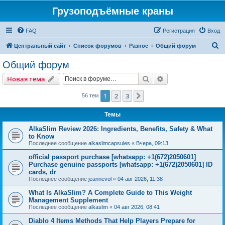
Грузоподъёмные краны
FAQ
Регистрация
Вход
П
Центральный сайт
Список форумов
Разное
Общий форум
о
Общий форум
и
Поиск
Расширенный пои
Новая тема
с
к
1
2
3
След.
56 тем
Темы
AlkaSlim Review 2026: Ingredients, Benefits, Safety & What
to Know
Последнее сообщение
alkaslimcapsules
«
Вчера, 09:13
official passport purchase [whatsapp: +1(672)2050601]
Purchase genuine passports [whatsapp: +1(672)2050601] ID
cards, dr
Последнее сообщение
jeannevol
«
04 авг 2026, 11:38
What Is AlkaSlim? A Complete Guide to This Weight
Management Supplement
Последнее сообщение
alkaslim
«
04 авг 2026, 08:41
Diablo 4 Items Methods That Help Players Prepare for