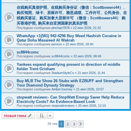
在线购买真假护照、在线购买身份证（微信：Scottbowers44）、
购买驾照、绿卡、居留许可、雅思成绩、工作许可、公民身份、在
线购买签证、购买加拿大居留许可 （微信：Scottbowers44） 购
买香港护照, 购买来自亚洲国家的真实护照
Последнее сообщение
pinchan7878
«
22 июл 2026, 21:32
WhatsApp +1(581) 942-4296 Buy Weed Hashish Cocaine in
Qatar Doha Masaieed Al Wakrah
Последнее сообщение
penson
«
22 июл 2026, 18:40
sc8844comc
Последнее сообщение
sc8844comc
«
22 июл 2026, 08:49
Yankees expand qualifying present in direction of middle
fielder Trent Grisham
Последнее сообщение
StadiumStyleCo
«
21 июл 2026, 11:44
Buy MLB The Show 26 Stubs with EZBUFF and Strengthen
Your Diamond Dynasty Strategy
Последнее сообщение
AmberJourney
«
21 июл 2026, 10:57
stopwatt reviews:- Can StopWatt Energy Saver Help Reduce
Electricity Costs? An Evidence-Based Look
Последнее сообщение
stopwattreviews
«
20 июл 2026, 12:10
Новая тема
1
2
3
След.
56 тем