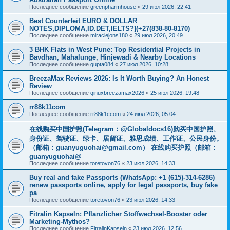
Последнее сообщение
greenpharmhouse
«
29 июл 2026, 22:41
Best Counterfeit EURO & DOLLAR
NOTES,DIPLOMA,ID.DET,IELTS?](+27(838-80-8170)
Последнее сообщение
miraclejons180
«
29 июл 2026, 20:49
3 BHK Flats in West Pune: Top Residential Projects in
Bavdhan, Mahalunge, Hinjewadi & Nearby Locations
Последнее сообщение
gupta084
«
27 июл 2026, 10:28
BreezaMax Reviews 2026: Is It Worth Buying? An Honest
Review
Последнее сообщение
qinuxbreezamax2026
«
25 июл 2026, 19:48
rr88k11com
Последнее сообщение
rr88k1ccom
«
24 июл 2026, 05:04
在线购买中国护照(Telegram：@Globaldocs16)购买中国护照、
身份证、驾驶证、绿卡、居留证、雅思成绩、工作证、公民身份。
（邮箱：
guanyuguohai@gmail.com
） 在线购买护照（邮箱：
guanyuguohai@
Последнее сообщение
toretovon76
«
23 июл 2026, 14:33
Buy real and fake Passports (WhatsApp: +1 (615)-314-6286)
renew passports online, apply for legal passports, buy fake
pa
Последнее сообщение
toretovon76
«
23 июл 2026, 14:33
Fitralin Kapseln: Pflanzlicher Stoffwechsel-Booster oder
Marketing-Mythos?
Последнее сообщение
FitralinKapseln
«
23 июл 2026, 12:56