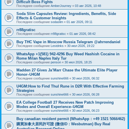
Difficult Boss Fights
Последнее сообщение
AmberJourney
«
03 авг 2026, 10:48
Soda Slim Capsules Review: Ingredients, Benefits, Side
Effects & Customer Insights
Последнее сообщение
sodaslim
«
01 авг 2026, 09:11
rr88gratisc
Последнее сообщение
rr88gratisc
«
01 авг 2026, 08:42
Buy THC Vape in Moscow Russia Telegram @ahrrendaniel
Последнее сообщение
Lestdnks
«
30 июл 2026, 19:22
WhatsApp +1(581) 942-4296 Buy Weed Hashish Cocaine in
Rome Milan Naples Italy Tur
Последнее сообщение
penson
«
30 июл 2026, 18:25
Madden 27 Gives Ja’Marr Chase the Ultimate Elite Player
Honor–U4GM
Последнее сообщение
sunshine666
«
30 июл 2026, 06:32
U4GM:How to Find Thul Rune in D2R With Effective Farming
Strategies
Последнее сообщение
sunshine666
«
30 июл 2026, 06:28
EA College Football 27 Receives New Patch Improving
Modes and Overall Experience–U4GM
Последнее сообщение
sunshine666
«
30 июл 2026, 06:23
Buy canadian resident permit (WhatsApp：+49 1521 5066462)
購買加拿大居民許可證 (微信ID：Wesbutman) Buy Real
Australian Passport Online