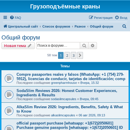
Грузоподъёмные краны
FAQ
Регистрация
Вход
П
Центральный сайт
Список форумов
Разное
Общий форум
о
Общий форум
и
Поиск
Расширенный пои
Новая тема
с
к
1
2
3
След.
58 тем
Темы
Compre pasaportes reales y falsos (WhatsApp: +1 (754) 279-
5912), licencias de conducir, tarjetas de identificación; comp
Последнее сообщение
greenpharmhouse
«
Вчера, 15:32
SodaSlim Reviews 2026: Honest Customer Experiences,
Ingredients & Results
Последнее сообщение
sodaslimcapsules
«
Вчера, 09:45
AlkaSlim Review 2026: Ingredients, Benefits, Safety & What
to Know
Последнее сообщение
alkaslimcapsules
«
06 авг 2026, 09:13
official passport purchase [whatsapp: +1(672)2050601]
Purchase genuine passports [whatsapp: +1(672)2050601] ID