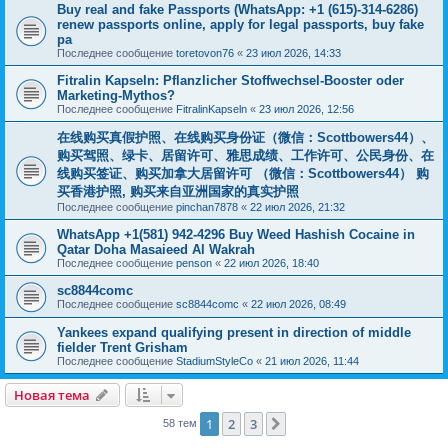
Buy real and fake Passports (WhatsApp: +1 (615)-314-6286)
renew passports online, apply for legal passports, buy fake
pa
Последнее сообщение
toretovon76
«
23 июл 2026, 14:33
Fitralin Kapseln: Pflanzlicher Stoffwechsel-Booster oder
Marketing-Mythos?
Последнее сообщение
FitralinKapseln
«
23 июл 2026, 12:56
在线购买真假护照、在线购买身份证（微信：Scottbowers44）、
购买驾照、绿卡、居留许可、雅思成绩、工作许可、公民身份、在
线购买签证、购买加拿大居留许可 （微信：Scottbowers44） 购
买香港护照, 购买来自亚洲国家的真实护照
Последнее сообщение
pinchan7878
«
22 июл 2026, 21:32
WhatsApp +1(581) 942-4296 Buy Weed Hashish Cocaine in
Qatar Doha Masaieed Al Wakrah
Последнее сообщение
penson
«
22 июл 2026, 18:40
sc8844comc
Последнее сообщение
sc8844comc
«
22 июл 2026, 08:49
Yankees expand qualifying present in direction of middle
fielder Trent Grisham
Последнее сообщение
StadiumStyleCo
«
21 июл 2026, 11:44
Новая тема
1
2
3
След.
58 тем