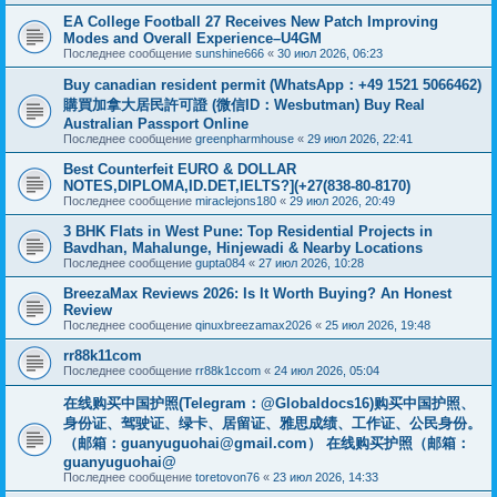
EA College Football 27 Receives New Patch Improving
Modes and Overall Experience–U4GM
Последнее сообщение
sunshine666
«
30 июл 2026, 06:23
Buy canadian resident permit (WhatsApp：+49 1521 5066462)
購買加拿大居民許可證 (微信ID：Wesbutman) Buy Real
Australian Passport Online
Последнее сообщение
greenpharmhouse
«
29 июл 2026, 22:41
Best Counterfeit EURO & DOLLAR
NOTES,DIPLOMA,ID.DET,IELTS?](+27(838-80-8170)
Последнее сообщение
miraclejons180
«
29 июл 2026, 20:49
3 BHK Flats in West Pune: Top Residential Projects in
Bavdhan, Mahalunge, Hinjewadi & Nearby Locations
Последнее сообщение
gupta084
«
27 июл 2026, 10:28
BreezaMax Reviews 2026: Is It Worth Buying? An Honest
Review
Последнее сообщение
qinuxbreezamax2026
«
25 июл 2026, 19:48
rr88k11com
Последнее сообщение
rr88k1ccom
«
24 июл 2026, 05:04
在线购买中国护照(Telegram：@Globaldocs16)购买中国护照、
身份证、驾驶证、绿卡、居留证、雅思成绩、工作证、公民身份。
（邮箱：
guanyuguohai@gmail.com
） 在线购买护照（邮箱：
guanyuguohai@
Последнее сообщение
toretovon76
«
23 июл 2026, 14:33