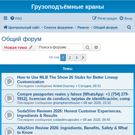
Грузоподъёмные краны
FAQ
Регистрация
Вход
П
Центральный сайт
Список форумов
Разное
Общий форум
о
Общий форум
и
Поиск
Расширенный пои
Новая тема
с
к
1
2
3
След.
59 тем
Темы
How to Use MLB The Show 26 Stubs for Better Lineup
Customization
Последнее сообщение
AmberJourney
«
Сегодня, 09:31
Compre pasaportes reales y falsos (WhatsApp: +1 (754) 279-
5912), licencias de conducir, tarjetas de identificación; comp
Последнее сообщение
greenpharmhouse
«
08 авг 2026, 15:32
SodaSlim Reviews 2026: Honest Customer Experiences,
Ingredients & Results
Последнее сообщение
sodaslimcapsules
«
08 авг 2026, 09:45
AlkaSlim Review 2026: Ingredients, Benefits, Safety & What
to Know