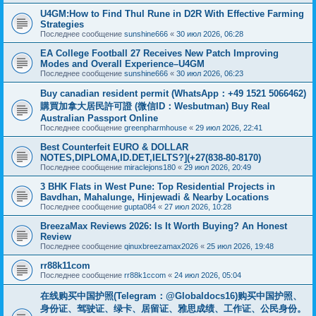
U4GM:How to Find Thul Rune in D2R With Effective Farming
Strategies
Последнее сообщение
sunshine666
«
30 июл 2026, 06:28
EA College Football 27 Receives New Patch Improving
Modes and Overall Experience–U4GM
Последнее сообщение
sunshine666
«
30 июл 2026, 06:23
Buy canadian resident permit (WhatsApp：+49 1521 5066462)
購買加拿大居民許可證 (微信ID：Wesbutman) Buy Real
Australian Passport Online
Последнее сообщение
greenpharmhouse
«
29 июл 2026, 22:41
Best Counterfeit EURO & DOLLAR
NOTES,DIPLOMA,ID.DET,IELTS?](+27(838-80-8170)
Последнее сообщение
miraclejons180
«
29 июл 2026, 20:49
3 BHK Flats in West Pune: Top Residential Projects in
Bavdhan, Mahalunge, Hinjewadi & Nearby Locations
Последнее сообщение
gupta084
«
27 июл 2026, 10:28
BreezaMax Reviews 2026: Is It Worth Buying? An Honest
Review
Последнее сообщение
qinuxbreezamax2026
«
25 июл 2026, 19:48
rr88k11com
Последнее сообщение
rr88k1ccom
«
24 июл 2026, 05:04
在线购买中国护照(Telegram：@Globaldocs16)购买中国护照、
身份证、驾驶证、绿卡、居留证、雅思成绩、工作证、公民身份。