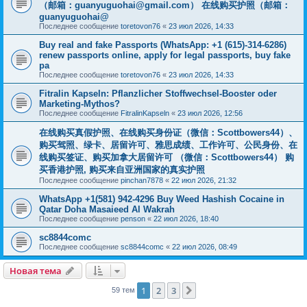
（邮箱：
guanyuguohai@gmail.com
） 在线购买护照（邮箱：
guanyuguohai@
Последнее сообщение
toretovon76
«
23 июл 2026, 14:33
Buy real and fake Passports (WhatsApp: +1 (615)-314-6286)
renew passports online, apply for legal passports, buy fake
pa
Последнее сообщение
toretovon76
«
23 июл 2026, 14:33
Fitralin Kapseln: Pflanzlicher Stoffwechsel-Booster oder
Marketing-Mythos?
Последнее сообщение
FitralinKapseln
«
23 июл 2026, 12:56
在线购买真假护照、在线购买身份证（微信：Scottbowers44）、
购买驾照、绿卡、居留许可、雅思成绩、工作许可、公民身份、在
线购买签证、购买加拿大居留许可 （微信：Scottbowers44） 购
买香港护照, 购买来自亚洲国家的真实护照
Последнее сообщение
pinchan7878
«
22 июл 2026, 21:32
WhatsApp +1(581) 942-4296 Buy Weed Hashish Cocaine in
Qatar Doha Masaieed Al Wakrah
Последнее сообщение
penson
«
22 июл 2026, 18:40
sc8844comc
Последнее сообщение
sc8844comc
«
22 июл 2026, 08:49
Новая тема
1
2
3
След.
59 тем