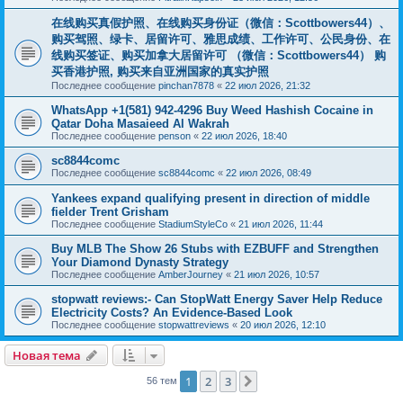
在线购买真假护照、在线购买身份证（微信：Scottbowers44）、
购买驾照、绿卡、居留许可、雅思成绩、工作许可、公民身份、在
线购买签证、购买加拿大居留许可 （微信：Scottbowers44） 购
买香港护照, 购买来自亚洲国家的真实护照
Последнее сообщение
pinchan7878
«
22 июл 2026, 21:32
WhatsApp +1(581) 942-4296 Buy Weed Hashish Cocaine in
Qatar Doha Masaieed Al Wakrah
Последнее сообщение
penson
«
22 июл 2026, 18:40
sc8844comc
Последнее сообщение
sc8844comc
«
22 июл 2026, 08:49
Yankees expand qualifying present in direction of middle
fielder Trent Grisham
Последнее сообщение
StadiumStyleCo
«
21 июл 2026, 11:44
Buy MLB The Show 26 Stubs with EZBUFF and Strengthen
Your Diamond Dynasty Strategy
Последнее сообщение
AmberJourney
«
21 июл 2026, 10:57
stopwatt reviews:- Can StopWatt Energy Saver Help Reduce
Electricity Costs? An Evidence-Based Look
Последнее сообщение
stopwattreviews
«
20 июл 2026, 12:10
Новая тема
1
2
3
След.
56 тем