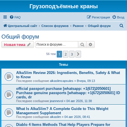
Грузоподъёмные краны
FAQ
Регистрация
Вход
П
Центральный сайт
Список форумов
Разное
Общий форум
о
Общий форум
и
Поиск
Расширенный пои
Новая тема
с
к
1
2
3
След.
56 тем
Темы
AlkaSlim Review 2026: Ingredients, Benefits, Safety & What
to Know
Последнее сообщение
alkaslimcapsules
«
Вчера, 09:13
official passport purchase [whatsapp: +1(672)2050601]
Purchase genuine passports [whatsapp: +1(672)2050601] ID
cards, dr
Последнее сообщение
jeannevol
«
04 авг 2026, 11:38
What Is AlkaSlim? A Complete Guide to This Weight
Management Supplement
Последнее сообщение
alkaslim
«
04 авг 2026, 08:41
Diablo 4 Items Methods That Help Players Prepare for