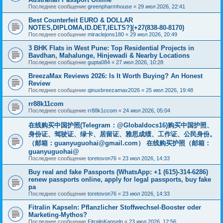
Последнее сообщение
greenpharmhouse
«
29 июл 2026, 22:41
Best Counterfeit EURO & DOLLAR
NOTES,DIPLOMA,ID.DET,IELTS?](+27(838-80-8170)
Последнее сообщение
miraclejons180
«
29 июл 2026, 20:49
3 BHK Flats in West Pune: Top Residential Projects in
Bavdhan, Mahalunge, Hinjewadi & Nearby Locations
Последнее сообщение
gupta084
«
27 июл 2026, 10:28
BreezaMax Reviews 2026: Is It Worth Buying? An Honest
Review
Последнее сообщение
qinuxbreezamax2026
«
25 июл 2026, 19:48
rr88k11com
Последнее сообщение
rr88k1ccom
«
24 июл 2026, 05:04
在线购买中国护照(Telegram：@Globaldocs16)购买中国护照、
身份证、驾驶证、绿卡、居留证、雅思成绩、工作证、公民身份。
（邮箱：
guanyuguohai@gmail.com
） 在线购买护照（邮箱：
guanyuguohai@
Последнее сообщение
toretovon76
«
23 июл 2026, 14:33
Buy real and fake Passports (WhatsApp: +1 (615)-314-6286)
renew passports online, apply for legal passports, buy fake
pa
Последнее сообщение
toretovon76
«
23 июл 2026, 14:33
Fitralin Kapseln: Pflanzlicher Stoffwechsel-Booster oder
Marketing-Mythos?
Последнее сообщение
FitralinKapseln
«
23 июл 2026, 12:56