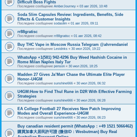
Difficult Boss Fights
Последнее сообщение
AmberJourney
«
03 авг 2026, 10:48
Soda Slim Capsules Review: Ingredients, Benefits, Side
Effects & Customer Insights
Последнее сообщение
sodaslim
«
01 авг 2026, 09:11
rr88gratisc
Последнее сообщение
rr88gratisc
«
01 авг 2026, 08:42
Buy THC Vape in Moscow Russia Telegram @ahrrendaniel
Последнее сообщение
Lestdnks
«
30 июл 2026, 19:22
WhatsApp +1(581) 942-4296 Buy Weed Hashish Cocaine in
Rome Milan Naples Italy Tur
Последнее сообщение
penson
«
30 июл 2026, 18:25
Madden 27 Gives Ja’Marr Chase the Ultimate Elite Player
Honor–U4GM
Последнее сообщение
sunshine666
«
30 июл 2026, 06:32
U4GM:How to Find Thul Rune in D2R With Effective Farming
Strategies
Последнее сообщение
sunshine666
«
30 июл 2026, 06:28
EA College Football 27 Receives New Patch Improving
Modes and Overall Experience–U4GM
Последнее сообщение
sunshine666
«
30 июл 2026, 06:23
Buy canadian resident permit (WhatsApp：+49 1521 5066462)
購買加拿大居民許可證 (微信ID：Wesbutman) Buy Real
Australian Passport Online