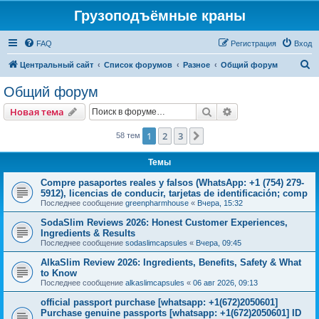
Грузоподъёмные краны
FAQ
Регистрация
Вход
П
Центральный сайт
Список форумов
Разное
Общий форум
о
Общий форум
и
Поиск
Расширенный пои
Новая тема
с
к
1
2
3
След.
58 тем
Темы
Compre pasaportes reales y falsos (WhatsApp: +1 (754) 279-
5912), licencias de conducir, tarjetas de identificación; comp
Последнее сообщение
greenpharmhouse
«
Вчера, 15:32
SodaSlim Reviews 2026: Honest Customer Experiences,
Ingredients & Results
Последнее сообщение
sodaslimcapsules
«
Вчера, 09:45
AlkaSlim Review 2026: Ingredients, Benefits, Safety & What
to Know
Последнее сообщение
alkaslimcapsules
«
06 авг 2026, 09:13
official passport purchase [whatsapp: +1(672)2050601]
Purchase genuine passports [whatsapp: +1(672)2050601] ID