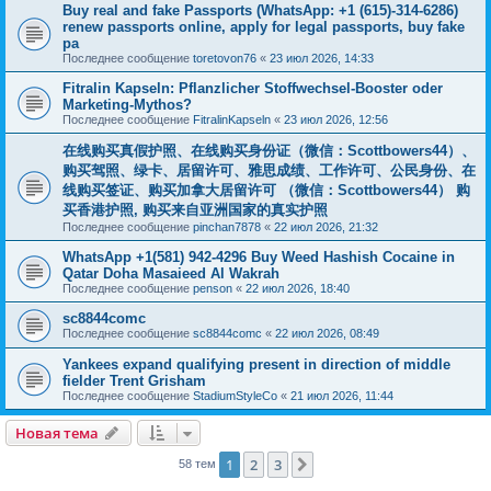
Buy real and fake Passports (WhatsApp: +1 (615)-314-6286)
renew passports online, apply for legal passports, buy fake
pa
Последнее сообщение
toretovon76
«
23 июл 2026, 14:33
Fitralin Kapseln: Pflanzlicher Stoffwechsel-Booster oder
Marketing-Mythos?
Последнее сообщение
FitralinKapseln
«
23 июл 2026, 12:56
在线购买真假护照、在线购买身份证（微信：Scottbowers44）、
购买驾照、绿卡、居留许可、雅思成绩、工作许可、公民身份、在
线购买签证、购买加拿大居留许可 （微信：Scottbowers44） 购
买香港护照, 购买来自亚洲国家的真实护照
Последнее сообщение
pinchan7878
«
22 июл 2026, 21:32
WhatsApp +1(581) 942-4296 Buy Weed Hashish Cocaine in
Qatar Doha Masaieed Al Wakrah
Последнее сообщение
penson
«
22 июл 2026, 18:40
sc8844comc
Последнее сообщение
sc8844comc
«
22 июл 2026, 08:49
Yankees expand qualifying present in direction of middle
fielder Trent Grisham
Последнее сообщение
StadiumStyleCo
«
21 июл 2026, 11:44
Новая тема
1
2
3
След.
58 тем