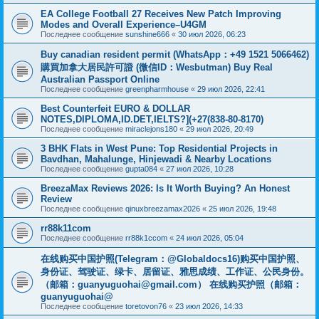
EA College Football 27 Receives New Patch Improving
Modes and Overall Experience–U4GM
Последнее сообщение
sunshine666
«
30 июл 2026, 06:23
Buy canadian resident permit (WhatsApp：+49 1521 5066462)
購買加拿大居民許可證 (微信ID：Wesbutman) Buy Real
Australian Passport Online
Последнее сообщение
greenpharmhouse
«
29 июл 2026, 22:41
Best Counterfeit EURO & DOLLAR
NOTES,DIPLOMA,ID.DET,IELTS?](+27(838-80-8170)
Последнее сообщение
miraclejons180
«
29 июл 2026, 20:49
3 BHK Flats in West Pune: Top Residential Projects in
Bavdhan, Mahalunge, Hinjewadi & Nearby Locations
Последнее сообщение
gupta084
«
27 июл 2026, 10:28
BreezaMax Reviews 2026: Is It Worth Buying? An Honest
Review
Последнее сообщение
qinuxbreezamax2026
«
25 июл 2026, 19:48
rr88k11com
Последнее сообщение
rr88k1ccom
«
24 июл 2026, 05:04
在线购买中国护照(Telegram：@Globaldocs16)购买中国护照、
身份证、驾驶证、绿卡、居留证、雅思成绩、工作证、公民身份。
（邮箱：
guanyuguohai@gmail.com
） 在线购买护照（邮箱：
guanyuguohai@
Последнее сообщение
toretovon76
«
23 июл 2026, 14:33