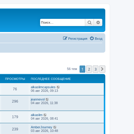
Поиск
Расширенный по
Регистрация
Вход
1
2
3
След.
56 тем
ПРОСМОТРЫ
ПОСЛЕДНЕЕ СООБЩЕНИЕ
alkaslimcapsules
76
06 авг 2026, 09:13
jeannevol
296
04 авг 2026, 11:38
alkaslim
179
04 авг 2026, 08:41
AmberJourney
239
03 авг 2026, 10:48