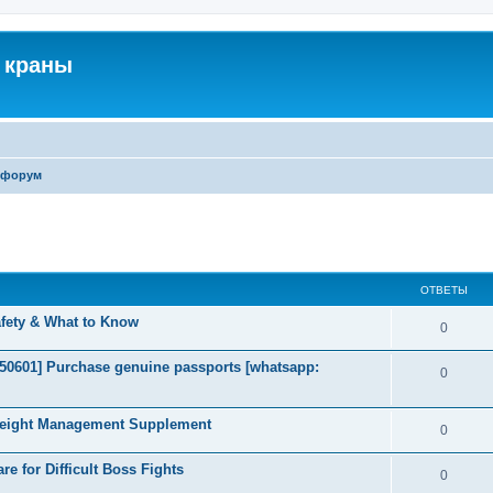
 краны
 форум
ширенный поиск
ОТВЕТЫ
afety & What to Know
0
2050601] Purchase genuine passports [whatsapp:
0
Weight Management Supplement
0
e for Difficult Boss Fights
0