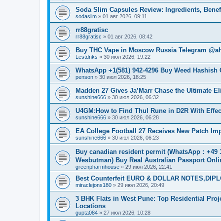
Soda Slim Capsules Review: Ingredients, Benefi
sodaslim
»
01 авг 2026, 09:11
rr88gratisc
rr88gratisc
»
01 авг 2026, 08:42
Buy THC Vape in Moscow Russia Telegram @ah
Lestdnks
»
30 июл 2026, 19:22
WhatsApp +1(581) 942-4296 Buy Weed Hashish C
penson
»
30 июл 2026, 18:25
Madden 27 Gives Ja’Marr Chase the Ultimate E
sunshine666
»
30 июл 2026, 06:32
U4GM:How to Find Thul Rune in D2R With Effec
sunshine666
»
30 июл 2026, 06:28
EA College Football 27 Receives New Patch I
sunshine666
»
30 июл 2026, 06:23
Buy canadian resident permit (WhatsApp
Wesbutman) Buy Real Australian Passport Onli
greenpharmhouse
»
29 июл 2026, 22:41
Best Counterfeit EURO & DOLLAR NOTES,DIPLO
miraclejons180
»
29 июл 2026, 20:49
3 BHK Flats in West Pune: Top Residential Pro
Locations
gupta084
»
27 июл 2026, 10:28