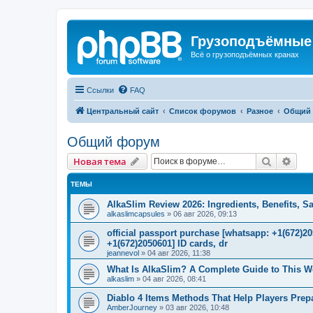
Грузоподъёмные
Всё о грузоподъёмных кранах
Ссылки
FAQ
Центральный сайт
Список форумов
Разное
Общий
Общий форум
Поиск
Рас
Новая тема
ТЕМЫ
AlkaSlim Review 2026: Ingredients, Benefits, S
alkaslimcapsules
»
06 авг 2026, 09:13
official passport purchase [whatsapp: +1(672)
+1(672)2050601] ID cards, dr
jeannevol
»
04 авг 2026, 11:38
What Is AlkaSlim? A Complete Guide to This 
alkaslim
»
04 авг 2026, 08:41
Diablo 4 Items Methods That Help Players Prepar
AmberJourney
»
03 авг 2026, 10:48