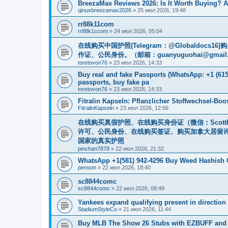
BreezaMax Reviews 2026: Is It Worth Buying? 
qinuxbreezamax2026
»
25 июл 2026, 19:48
rr88k11com
rr88k1ccom
»
24 июл 2026, 05:04
在线购买中国护照(Telegram：@Globaldo
作证、公民身份。（邮箱：
guanyuguohai@gmail
toretovon76
»
23 июл 2026, 14:33
Buy real and fake Passports (WhatsApp: +1 (615)
passports, buy fake pa
toretovon76
»
23 июл 2026, 14:33
Fitralin Kapseln: Pflanzlicher Stoffwechsel-Bo
FitralinKapseln
»
23 июл 2026, 12:56
在线购买真假护照、在线购买身份证（微信：Scott
许可、公民身份、在线购买签证、购买加拿大居留许可 （
国家的真实护照
pinchan7878
»
22 июл 2026, 21:32
WhatsApp +1(581) 942-4296 Buy Weed Hashish 
penson
»
22 июл 2026, 18:40
sc8844comc
sc8844comc
»
22 июл 2026, 08:49
Yankees expand qualifying present in direction 
StadiumStyleCo
»
21 июл 2026, 11:44
Buy MLB The Show 26 Stubs with EZBUFF and 