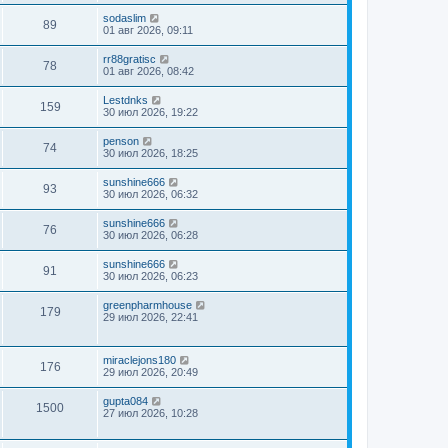
sodaslim
89
01 авг 2026, 09:11
rr88gratisc
78
01 авг 2026, 08:42
Lestdnks
159
30 июл 2026, 19:22
penson
74
30 июл 2026, 18:25
sunshine666
93
30 июл 2026, 06:32
sunshine666
76
30 июл 2026, 06:28
sunshine666
91
30 июл 2026, 06:23
greenpharmhouse
179
29 июл 2026, 22:41
miraclejons180
176
29 июл 2026, 20:49
gupta084
1500
27 июл 2026, 10:28