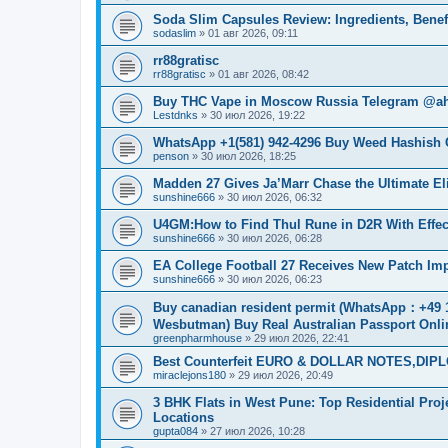
Soda Slim Capsules Review: Ingredients, Benefi
sodaslim
»
01 авг 2026, 09:11
rr88gratisc
rr88gratisc
»
01 авг 2026, 08:42
Buy THC Vape in Moscow Russia Telegram @ah
Lestdnks
»
30 июл 2026, 19:22
WhatsApp +1(581) 942-4296 Buy Weed Hashish C
penson
»
30 июл 2026, 18:25
Madden 27 Gives Ja’Marr Chase the Ultimate E
sunshine666
»
30 июл 2026, 06:32
U4GM:How to Find Thul Rune in D2R With Effec
sunshine666
»
30 июл 2026, 06:28
EA College Football 27 Receives New Patch I
sunshine666
»
30 июл 2026, 06:23
Buy canadian resident permit (WhatsApp
Wesbutman) Buy Real Australian Passport Onli
greenpharmhouse
»
29 июл 2026, 22:41
Best Counterfeit EURO & DOLLAR NOTES,DIPLO
miraclejons180
»
29 июл 2026, 20:49
3 BHK Flats in West Pune: Top Residential Pro
Locations
gupta084
»
27 июл 2026, 10:28