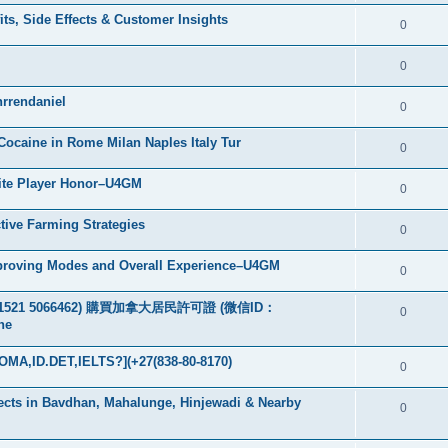
ts, Side Effects & Customer Insights
0
0
rrendaniel
0
ocaine in Rome Milan Naples Italy Tur
0
lite Player Honor–U4GM
0
tive Farming Strategies
0
mproving Modes and Overall Experience–U4GM
0
：+49 1521 5066462) 購買加拿大居民許可證 (微信ID：
0
ne
MA,ID.DET,IELTS?](+27(838-80-8170)
0
jects in Bavdhan, Mahalunge, Hinjewadi & Nearby
0