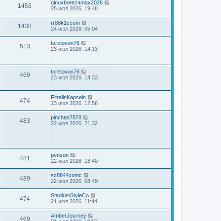
qinuxbreezamax2026
1453
25 июл 2026, 19:48
rr88k1ccom
1438
24 июл 2026, 05:04
toretovon76
513
23 июл 2026, 14:33
toretovon76
469
23 июл 2026, 14:33
FitralinKapseln
474
23 июл 2026, 12:56
pinchan7878
483
22 июл 2026, 21:32
penson
481
22 июл 2026, 18:40
sc8844comc
489
22 июл 2026, 08:49
StadiumStyleCo
474
21 июл 2026, 11:44
AmberJourney
469