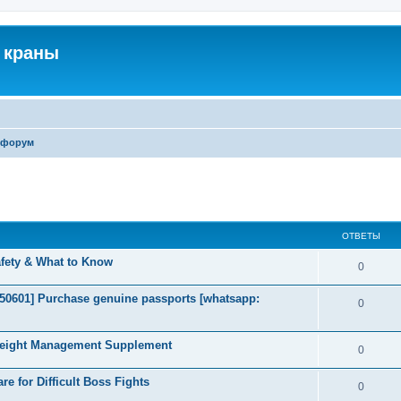
 краны
 форум
ширенный поиск
ОТВЕТЫ
afety & What to Know
0
2050601] Purchase genuine passports [whatsapp:
0
Weight Management Supplement
0
e for Difficult Boss Fights
0