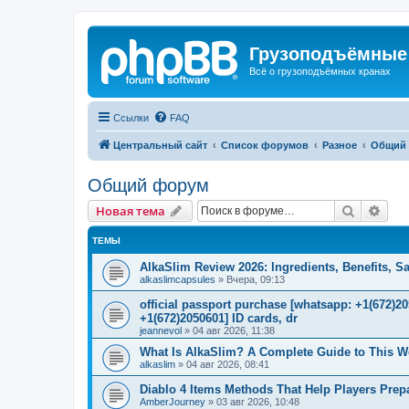
Грузоподъёмные
Всё о грузоподъёмных кранах
Ссылки
FAQ
Центральный сайт
Список форумов
Разное
Общий
Общий форум
Поиск
Рас
Новая тема
ТЕМЫ
AlkaSlim Review 2026: Ingredients, Benefits, S
alkaslimcapsules
»
Вчера, 09:13
official passport purchase [whatsapp: +1(672)
+1(672)2050601] ID cards, dr
jeannevol
»
04 авг 2026, 11:38
What Is AlkaSlim? A Complete Guide to This 
alkaslim
»
04 авг 2026, 08:41
Diablo 4 Items Methods That Help Players Prepar
AmberJourney
»
03 авг 2026, 10:48