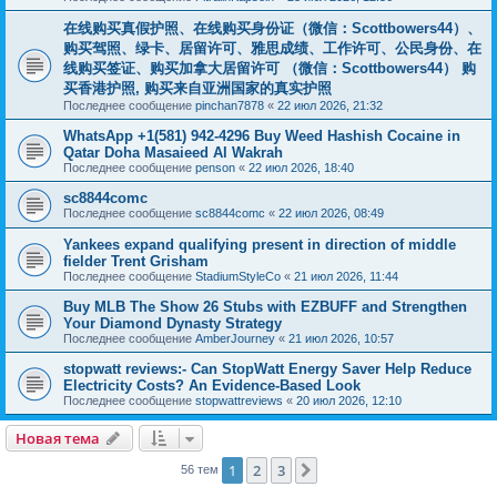
在线购买真假护照、在线购买身份证（微信：Scottbowers44）、
购买驾照、绿卡、居留许可、雅思成绩、工作许可、公民身份、在
线购买签证、购买加拿大居留许可 （微信：Scottbowers44） 购
买香港护照, 购买来自亚洲国家的真实护照
Последнее сообщение
pinchan7878
«
22 июл 2026, 21:32
WhatsApp +1(581) 942-4296 Buy Weed Hashish Cocaine in
Qatar Doha Masaieed Al Wakrah
Последнее сообщение
penson
«
22 июл 2026, 18:40
sc8844comc
Последнее сообщение
sc8844comc
«
22 июл 2026, 08:49
Yankees expand qualifying present in direction of middle
fielder Trent Grisham
Последнее сообщение
StadiumStyleCo
«
21 июл 2026, 11:44
Buy MLB The Show 26 Stubs with EZBUFF and Strengthen
Your Diamond Dynasty Strategy
Последнее сообщение
AmberJourney
«
21 июл 2026, 10:57
stopwatt reviews:- Can StopWatt Energy Saver Help Reduce
Electricity Costs? An Evidence-Based Look
Последнее сообщение
stopwattreviews
«
20 июл 2026, 12:10
Новая тема
1
2
3
След.
56 тем