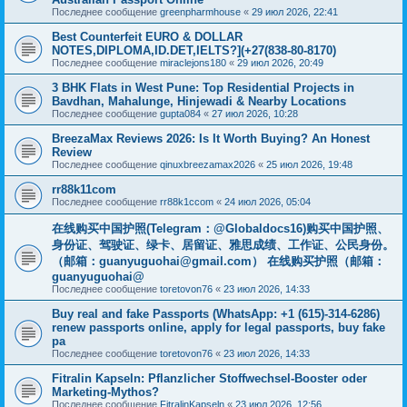
Последнее сообщение
greenpharmhouse
«
29 июл 2026, 22:41
Best Counterfeit EURO & DOLLAR
NOTES,DIPLOMA,ID.DET,IELTS?](+27(838-80-8170)
Последнее сообщение
miraclejons180
«
29 июл 2026, 20:49
3 BHK Flats in West Pune: Top Residential Projects in
Bavdhan, Mahalunge, Hinjewadi & Nearby Locations
Последнее сообщение
gupta084
«
27 июл 2026, 10:28
BreezaMax Reviews 2026: Is It Worth Buying? An Honest
Review
Последнее сообщение
qinuxbreezamax2026
«
25 июл 2026, 19:48
rr88k11com
Последнее сообщение
rr88k1ccom
«
24 июл 2026, 05:04
在线购买中国护照(Telegram：@Globaldocs16)购买中国护照、
身份证、驾驶证、绿卡、居留证、雅思成绩、工作证、公民身份。
（邮箱：
guanyuguohai@gmail.com
） 在线购买护照（邮箱：
guanyuguohai@
Последнее сообщение
toretovon76
«
23 июл 2026, 14:33
Buy real and fake Passports (WhatsApp: +1 (615)-314-6286)
renew passports online, apply for legal passports, buy fake
pa
Последнее сообщение
toretovon76
«
23 июл 2026, 14:33
Fitralin Kapseln: Pflanzlicher Stoffwechsel-Booster oder
Marketing-Mythos?
Последнее сообщение
FitralinKapseln
«
23 июл 2026, 12:56