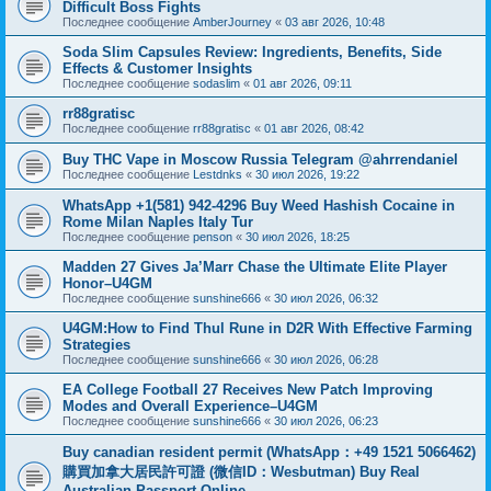
Difficult Boss Fights
Последнее сообщение
AmberJourney
«
03 авг 2026, 10:48
Soda Slim Capsules Review: Ingredients, Benefits, Side
Effects & Customer Insights
Последнее сообщение
sodaslim
«
01 авг 2026, 09:11
rr88gratisc
Последнее сообщение
rr88gratisc
«
01 авг 2026, 08:42
Buy THC Vape in Moscow Russia Telegram @ahrrendaniel
Последнее сообщение
Lestdnks
«
30 июл 2026, 19:22
WhatsApp +1(581) 942-4296 Buy Weed Hashish Cocaine in
Rome Milan Naples Italy Tur
Последнее сообщение
penson
«
30 июл 2026, 18:25
Madden 27 Gives Ja’Marr Chase the Ultimate Elite Player
Honor–U4GM
Последнее сообщение
sunshine666
«
30 июл 2026, 06:32
U4GM:How to Find Thul Rune in D2R With Effective Farming
Strategies
Последнее сообщение
sunshine666
«
30 июл 2026, 06:28
EA College Football 27 Receives New Patch Improving
Modes and Overall Experience–U4GM
Последнее сообщение
sunshine666
«
30 июл 2026, 06:23
Buy canadian resident permit (WhatsApp：+49 1521 5066462)
購買加拿大居民許可證 (微信ID：Wesbutman) Buy Real
Australian Passport Online