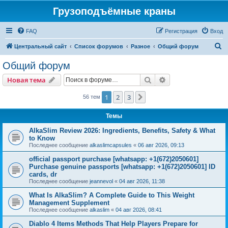
Грузоподъёмные краны
FAQ
Регистрация
Вход
П
Центральный сайт
Список форумов
Разное
Общий форум
о
Общий форум
и
Поиск
Расширенный пои
Новая тема
с
к
1
2
3
След.
56 тем
Темы
AlkaSlim Review 2026: Ingredients, Benefits, Safety & What
to Know
Последнее сообщение
alkaslimcapsules
«
06 авг 2026, 09:13
official passport purchase [whatsapp: +1(672)2050601]
Purchase genuine passports [whatsapp: +1(672)2050601] ID
cards, dr
Последнее сообщение
jeannevol
«
04 авг 2026, 11:38
What Is AlkaSlim? A Complete Guide to This Weight
Management Supplement
Последнее сообщение
alkaslim
«
04 авг 2026, 08:41
Diablo 4 Items Methods That Help Players Prepare for