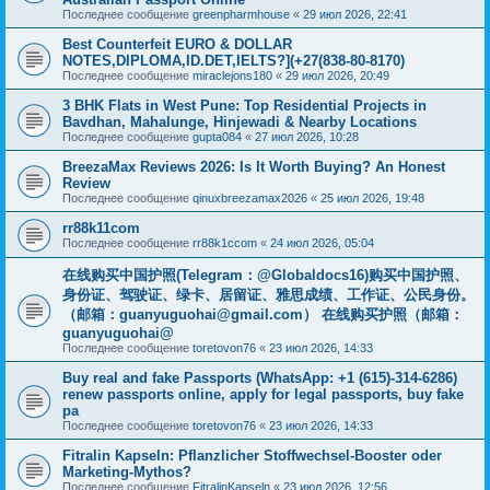
Последнее сообщение
greenpharmhouse
«
29 июл 2026, 22:41
Best Counterfeit EURO & DOLLAR
NOTES,DIPLOMA,ID.DET,IELTS?](+27(838-80-8170)
Последнее сообщение
miraclejons180
«
29 июл 2026, 20:49
3 BHK Flats in West Pune: Top Residential Projects in
Bavdhan, Mahalunge, Hinjewadi & Nearby Locations
Последнее сообщение
gupta084
«
27 июл 2026, 10:28
BreezaMax Reviews 2026: Is It Worth Buying? An Honest
Review
Последнее сообщение
qinuxbreezamax2026
«
25 июл 2026, 19:48
rr88k11com
Последнее сообщение
rr88k1ccom
«
24 июл 2026, 05:04
在线购买中国护照(Telegram：@Globaldocs16)购买中国护照、
身份证、驾驶证、绿卡、居留证、雅思成绩、工作证、公民身份。
（邮箱：
guanyuguohai@gmail.com
） 在线购买护照（邮箱：
guanyuguohai@
Последнее сообщение
toretovon76
«
23 июл 2026, 14:33
Buy real and fake Passports (WhatsApp: +1 (615)-314-6286)
renew passports online, apply for legal passports, buy fake
pa
Последнее сообщение
toretovon76
«
23 июл 2026, 14:33
Fitralin Kapseln: Pflanzlicher Stoffwechsel-Booster oder
Marketing-Mythos?
Последнее сообщение
FitralinKapseln
«
23 июл 2026, 12:56