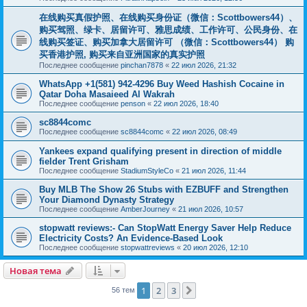
在线购买真假护照、在线购买身份证（微信：Scottbowers44）、
购买驾照、绿卡、居留许可、雅思成绩、工作许可、公民身份、在
线购买签证、购买加拿大居留许可 （微信：Scottbowers44） 购
买香港护照, 购买来自亚洲国家的真实护照
Последнее сообщение
pinchan7878
«
22 июл 2026, 21:32
WhatsApp +1(581) 942-4296 Buy Weed Hashish Cocaine in
Qatar Doha Masaieed Al Wakrah
Последнее сообщение
penson
«
22 июл 2026, 18:40
sc8844comc
Последнее сообщение
sc8844comc
«
22 июл 2026, 08:49
Yankees expand qualifying present in direction of middle
fielder Trent Grisham
Последнее сообщение
StadiumStyleCo
«
21 июл 2026, 11:44
Buy MLB The Show 26 Stubs with EZBUFF and Strengthen
Your Diamond Dynasty Strategy
Последнее сообщение
AmberJourney
«
21 июл 2026, 10:57
stopwatt reviews:- Can StopWatt Energy Saver Help Reduce
Electricity Costs? An Evidence-Based Look
Последнее сообщение
stopwattreviews
«
20 июл 2026, 12:10
Новая тема
1
2
3
След.
56 тем