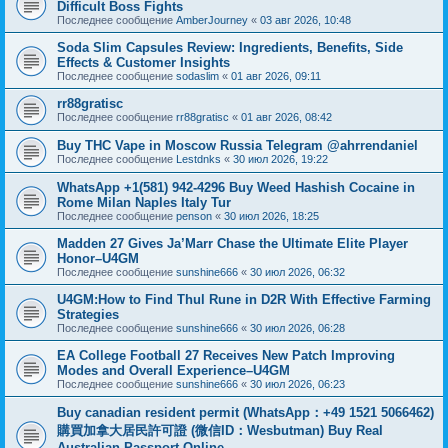
Difficult Boss Fights
Последнее сообщение
AmberJourney
«
03 авг 2026, 10:48
Soda Slim Capsules Review: Ingredients, Benefits, Side
Effects & Customer Insights
Последнее сообщение
sodaslim
«
01 авг 2026, 09:11
rr88gratisc
Последнее сообщение
rr88gratisc
«
01 авг 2026, 08:42
Buy THC Vape in Moscow Russia Telegram @ahrrendaniel
Последнее сообщение
Lestdnks
«
30 июл 2026, 19:22
WhatsApp +1(581) 942-4296 Buy Weed Hashish Cocaine in
Rome Milan Naples Italy Tur
Последнее сообщение
penson
«
30 июл 2026, 18:25
Madden 27 Gives Ja’Marr Chase the Ultimate Elite Player
Honor–U4GM
Последнее сообщение
sunshine666
«
30 июл 2026, 06:32
U4GM:How to Find Thul Rune in D2R With Effective Farming
Strategies
Последнее сообщение
sunshine666
«
30 июл 2026, 06:28
EA College Football 27 Receives New Patch Improving
Modes and Overall Experience–U4GM
Последнее сообщение
sunshine666
«
30 июл 2026, 06:23
Buy canadian resident permit (WhatsApp：+49 1521 5066462)
購買加拿大居民許可證 (微信ID：Wesbutman) Buy Real
Australian Passport Online