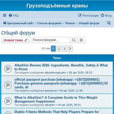
Грузоподъёмные краны
FAQ
Регистрация
Вход
П
Центральный сайт
Список форумов
Разное
Общий форум
о
Общий форум
и
Поиск
Расширенный пои
Новая тема
с
к
1
2
3
След.
56 тем
Темы
AlkaSlim Review 2026: Ingredients, Benefits, Safety & What
to Know
Последнее сообщение
alkaslimcapsules
«
06 авг 2026, 09:13
official passport purchase [whatsapp: +1(672)2050601]
Purchase genuine passports [whatsapp: +1(672)2050601] ID
cards, dr
Последнее сообщение
jeannevol
«
04 авг 2026, 11:38
What Is AlkaSlim? A Complete Guide to This Weight
Management Supplement
Последнее сообщение
alkaslim
«
04 авг 2026, 08:41
Diablo 4 Items Methods That Help Players Prepare for