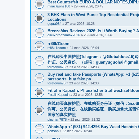
Best Counterfeit EURO & DOLLAR NOTES,DIPLO
miraclejons180
»
29 июл 2026, 20:49
3 BHK Flats in West Pune: Top Residential Pro
Locations
gupta084
»
27 июл 2026, 10:28
BreezaMax Reviews 2026: Is It Worth Buying? 
qinuxbreezamax2026
»
25 июл 2026, 19:48
rr88k11com
rr88k1ccom
»
24 июл 2026, 05:04
在线购买中国护照(Telegram：@Globaldo
作证、公民身份。（邮箱：
guanyuguohai@gmail
toretovon76
»
23 июл 2026, 14:33
Buy real and fake Passports (WhatsApp: +1 (615)
passports, buy fake pa
toretovon76
»
23 июл 2026, 14:33
Fitralin Kapseln: Pflanzlicher Stoffwechsel-Bo
FitralinKapseln
»
23 июл 2026, 12:56
在线购买真假护照、在线购买身份证（微信：Scott
许可、公民身份、在线购买签证、购买加拿大居留许可 （
国家的真实护照
pinchan7878
»
22 июл 2026, 21:32
WhatsApp +1(581) 942-4296 Buy Weed Hashish 
penson
»
22 июл 2026, 18:40