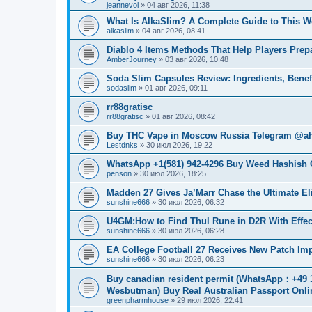
jeannevol
»
04 авг 2026, 11:38
What Is AlkaSlim? A Complete Guide to This 
alkaslim
»
04 авг 2026, 08:41
Diablo 4 Items Methods That Help Players Prepar
AmberJourney
»
03 авг 2026, 10:48
Soda Slim Capsules Review: Ingredients, Benefi
sodaslim
»
01 авг 2026, 09:11
rr88gratisc
rr88gratisc
»
01 авг 2026, 08:42
Buy THC Vape in Moscow Russia Telegram @ah
Lestdnks
»
30 июл 2026, 19:22
WhatsApp +1(581) 942-4296 Buy Weed Hashish C
penson
»
30 июл 2026, 18:25
Madden 27 Gives Ja’Marr Chase the Ultimate E
sunshine666
»
30 июл 2026, 06:32
U4GM:How to Find Thul Rune in D2R With Effec
sunshine666
»
30 июл 2026, 06:28
EA College Football 27 Receives New Patch I
sunshine666
»
30 июл 2026, 06:23
Buy canadian resident permit (WhatsApp
Wesbutman) Buy Real Australian Passport Onli
greenpharmhouse
»
29 июл 2026, 22:41