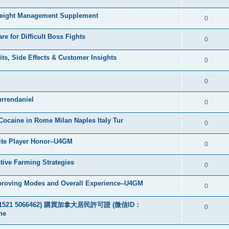
Weight Management Supplement
0
e for Difficult Boss Fights
0
ts, Side Effects & Customer Insights
0
0
rrendaniel
0
ocaine in Rome Milan Naples Italy Tur
0
lite Player Honor–U4GM
0
tive Farming Strategies
0
mproving Modes and Overall Experience–U4GM
0
：+49 1521 5066462) 購買加拿大居民許可證 (微信ID：
0
ne