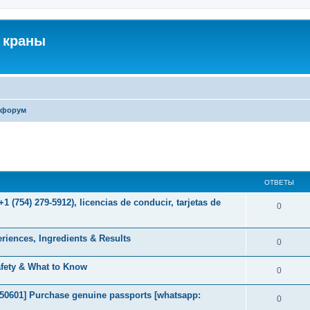
 краны
 форум
ширенный поиск
ОТВЕТЫ
 (754) 279-5912), licencias de conducir, tarjetas de
0
iences, Ingredients & Results
0
afety & What to Know
0
2050601] Purchase genuine passports [whatsapp:
0