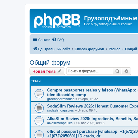
Грузоподъёмные
Всё о грузоподъёмных кранах
Ссылки
FAQ
Центральный сайт
Список форумов
Разное
Общий
Общий форум
Поиск
Рас
Новая тема
ТЕМЫ
Compre pasaportes reales y falsos (WhatsApp: +1
identificación; comp
greenpharmhouse
»
Вчера, 15:32
SodaSlim Reviews 2026: Honest Customer Exper
sodaslimcapsules
»
Вчера, 09:45
AlkaSlim Review 2026: Ingredients, Benefits, S
alkaslimcapsules
»
06 авг 2026, 09:13
official passport purchase [whatsapp: +1(672)
+1(672)2050601] ID cards, dr