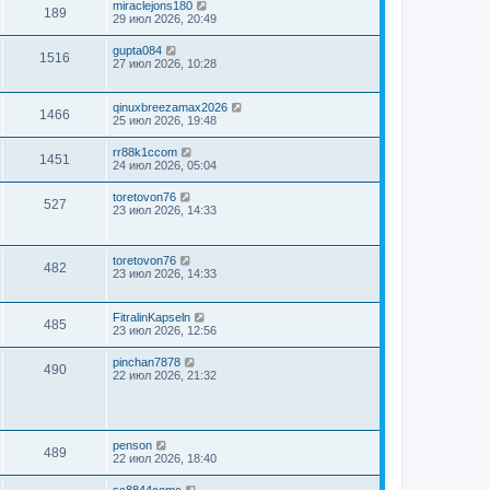
miraclejons180
189
29 июл 2026, 20:49
gupta084
1516
27 июл 2026, 10:28
qinuxbreezamax2026
1466
25 июл 2026, 19:48
rr88k1ccom
1451
24 июл 2026, 05:04
toretovon76
527
23 июл 2026, 14:33
toretovon76
482
23 июл 2026, 14:33
FitralinKapseln
485
23 июл 2026, 12:56
pinchan7878
490
22 июл 2026, 21:32
penson
489
22 июл 2026, 18:40
sc8844comc